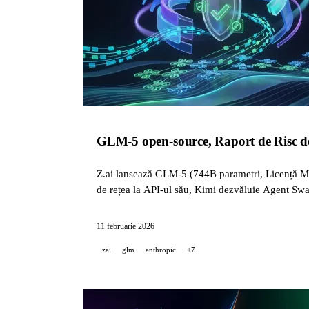
GLM-5 open-source, Raport de Risc de
Z.ai lansează GLM-5 (744B parametri, Licență MI
de rețea la API-ul său, Kimi dezvăluie Agent S
11 februarie 2026
zai
glm
anthropic
+7