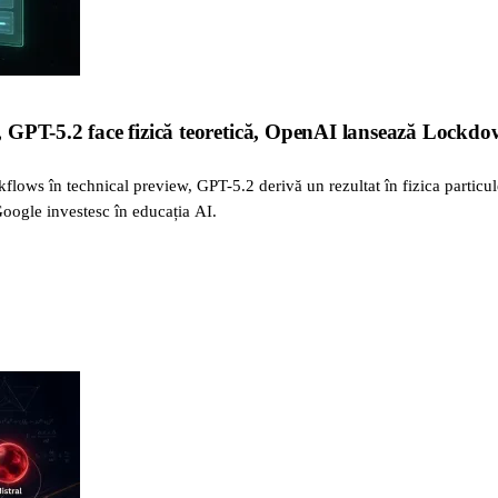
 GPT-5.2 face fizică teoretică, OpenAI lansează Lock
flows în technical preview, GPT-5.2 derivă un rezultat în fizica part
Google investesc în educația AI.