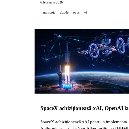
6 februarie 2026
anthropic
claude
opus
+9
SpaceX achiziționează xAI, OpenAI l
SpaceX achiziționează xAI pentru a implementa 
Anthropic se asociază cu Allen Institute și HHMI p