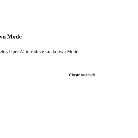
down Mode
iculelor, OpenAI introduce Lockdown Mode
Citește mai mult