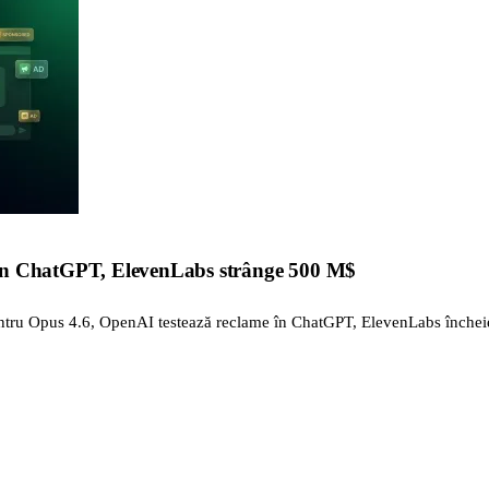
 în ChatGPT, ElevenLabs strânge 500 M$
ntru Opus 4.6, OpenAI testează reclame în ChatGPT, ElevenLabs închei