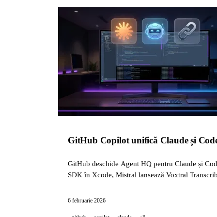
GitHub Copilot unifică Claude și Cod
GitHub deschide Agent HQ pentru Claude și Codex
SDK în Xcode, Mistral lansează Voxtral Transcri
6 februarie 2026
github
copilot
claude
+8