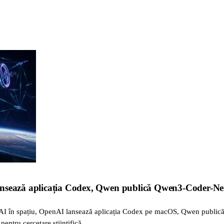
ansează aplicația Codex, Qwen publică Qwen3-Coder-Ne
AI în spațiu, OpenAI lansează aplicația Codex pe macOS, Qwen publică
entru cercetare științifică.