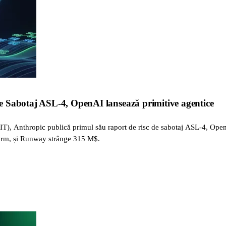
 Sabotaj ASL-4, OpenAI lansează primitive agentice
T), Anthropic publică primul său raport de risc de sabotaj ASL-4, Ope
warm, și Runway strânge 315 M$.