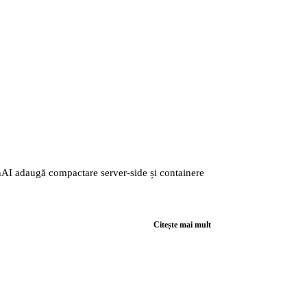
nAI adaugă compactare server-side și containere
Citește mai mult