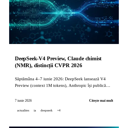
DeepSeek-V4 Preview, Claude chimist
(NMR), distincții CVPR 2026
Săptămâna 4–7 iunie 2026: DeepSeek lansează V4
Preview (context 1M tokens), Anthropic își publică
rezultatele în predicția NMR, iar conferințele CVPR
2026 recompensează Meta SAM 3D și NVIDIA
7 iunie 2026
Citește mai mult
PixelDiT.
actualites
ia
deepseek
+4