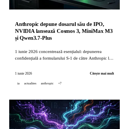
Anthropic depune dosarul său de IPO,
NVIDIA lansează Cosmos 3, MiniMax M3
și Qwen3.7-Plus
1 iunie 2026 concentrează esențialul: depunerea
confidențială a formularului S-1 de către Anthropic la
SEC, lansarea Cosmos 3 și a coaliției Cosmos
NVIDIA+Runway, MiniMax M3 open-weight, Luma
1 iunie 2026
Citește mai mult
OPAL Lab, Qwen3.7-Plus și Rosalind Biodefense de la
ia
actualites
anthropic
+7
OpenAI.