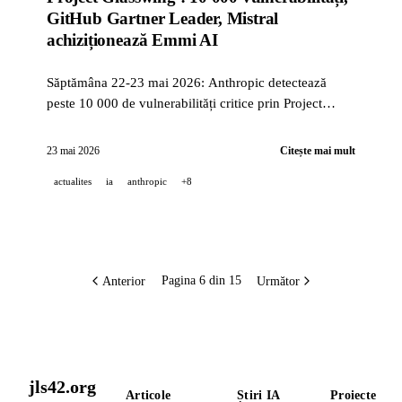
GitHub Gartner Leader, Mistral
achiziționează Emmi AI
Săptămâna 22-23 mai 2026: Anthropic detectează
peste 10 000 de vulnerabilități critice prin Project
Glasswing, GitHub Copilot își păstrează titlul de
Gartner Leader pentru al 3-lea an, Mistral
23 mai 2026
Citește mai mult
achiziționează Emmi AI pentru IA industrială, iar
actualites
ia
anthropic
+8
Perplexity publică Bumblebee ca open source.
Anterior
Următor
Pagina 6 din 15
jls42.org
Articole
Știri IA
Proiecte