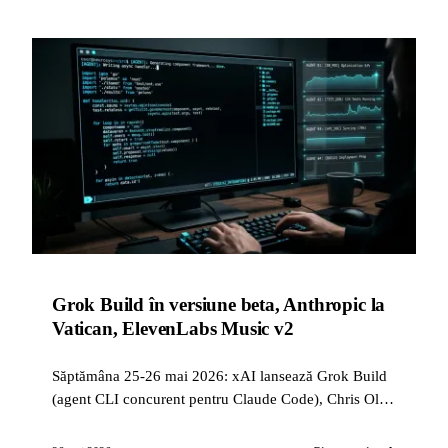
Grok Build în versiune beta, Anthropic la
Vatican, ElevenLabs Music v2
Săptămâna 25-26 mai 2026: xAI lansează Grok Build
(agent CLI concurent pentru Claude Code), Chris Olah
la Vatican pentru noua enciclică papală, ElevenLabs
lansează Music v2 cu tarife API reduse la jumătate.