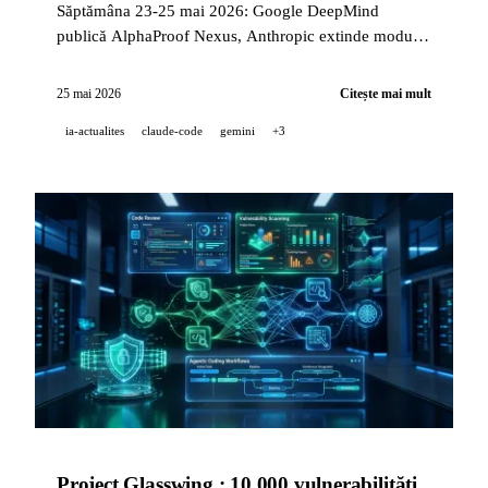
Săptămâna 23-25 mai 2026: Google DeepMind
publică AlphaProof Nexus, Anthropic extinde modul
auto al Claude Code pe planul Pro cu Sonnet 4.6,
GitHub open source Copilot pentru Eclipse, iar
25 mai 2026
Citește mai mult
Qwen3.7-Max activează cache-ul implicit.
ia-actualites
claude-code
gemini
+3
Project Glasswing : 10 000 vulnerabilități,