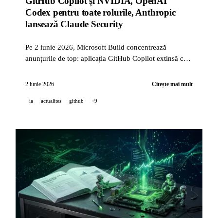
GitHub Copilot și NVIDIA, OpenAI
Codex pentru toate rolurile, Anthropic
lansează Claude Security
Pe 2 iunie 2026, Microsoft Build concentrează
anunțurile de top: aplicația GitHub Copilot extinsă cu
Canvases, SDK GA în 6 limbi, stack NVIDIA agentic
(RTX Spark, DGX Station, OpenShell). OpenAI
2 iunie 2026
Citește mai mult
extinde Codex la toate rolurile cu 6 pluginuri.
ia
actualites
github
+9
Anthropic extinde Project Glasswing la 150 de
organizații și lansează Claude Security.