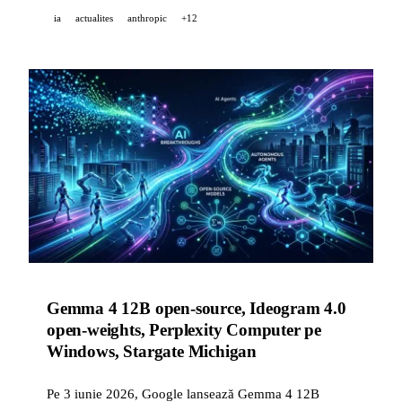
ChatGPT. GitHub Copilot ajunge la 1M de tokenuri de
ia
actualites
anthropic
+12
context. Suno strânge 400M USD la o evaluare de 5,4
miliarde.
Gemma 4 12B open-source, Ideogram 4.0
open-weights, Perplexity Computer pe
Windows, Stargate Michigan
Pe 3 iunie 2026, Google lansează Gemma 4 12B