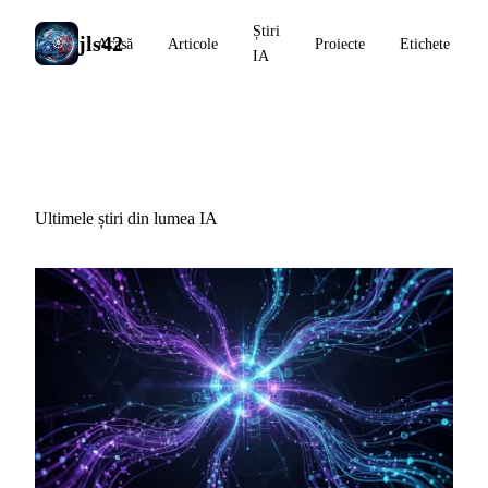
Știri
jls42
Acasă
Articole
Proiecte
Etichete
IA
Știri IA
Ultimele știri din lumea IA