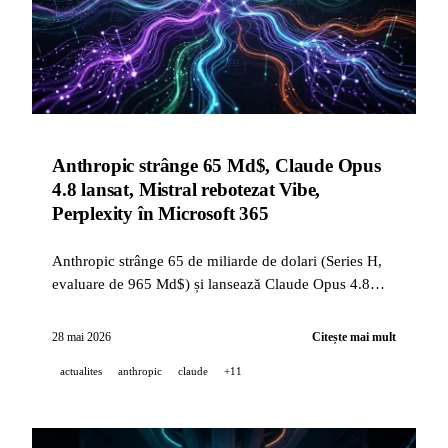
Anthropic strânge 65 Md$, Claude Opus
4.8 lansat, Mistral rebotezat Vibe,
Perplexity în Microsoft 365
Anthropic strânge 65 de miliarde de dolari (Series H,
evaluare de 965 Md$) și lansează Claude Opus 4.8
(SWE-bench Pro 69,2%). Mistral rebotează Le Chat în
Vibe. Perplexity Computer se integrează în Word,
28 mai 2026
Citește mai mult
Excel, PowerPoint și Outlook.
actualites
anthropic
claude
+11