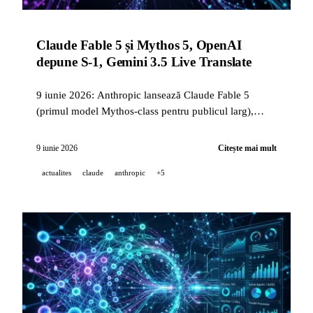
Claude Fable 5 și Mythos 5, OpenAI
depune S-1, Gemini 3.5 Live Translate
9 iunie 2026: Anthropic lansează Claude Fable 5
(primul model Mythos-class pentru publicul larg),
OpenAI trece pragul IPO-ului cu un S-1 confidențial,
Google lansează Gemini 3.5 Live Translate în 70+
9 iunie 2026
Citește mai mult
limbi, iar Cohere publică primul său model de cod
actualites
claude
anthropic
+5
open-source.