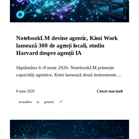
NotebookLM devine agentic, Kimi Work
lansează 300 de agenți locali, studiu
Harvard despre agenții IA
Săptămâna 6–8 iunie 2026: NotebookLM primește
capacități agentice, Kimi lansează două instrumente
majore (Work și Code), iar Perplexity publică un
studiu empiric împreună cu Harvard care arată -87%
8 iunie 2026
Citește mai mult
timp și -94% cost datorită agenților autonomi.
actualites
ia
gemini
+7