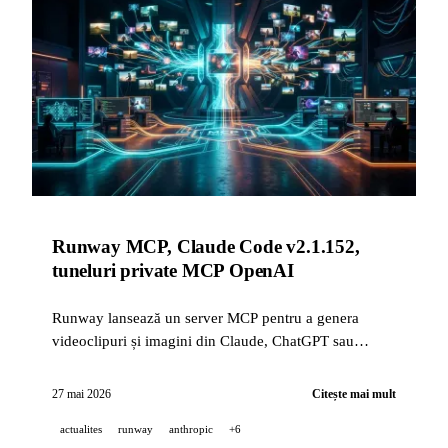
Runway MCP, Claude Code v2.1.152,
tuneluri private MCP OpenAI
Runway lansează un server MCP pentru a genera
videoclipuri și imagini din Claude, ChatGPT sau
Cursor. Claude Code v2.1.152 adaugă /code-review --
fix. OpenAI securizează serverele MCP private. Turul
27 mai 2026
Citește mai mult
de orizont din 27 mai 2026.
actualites
runway
anthropic
+6