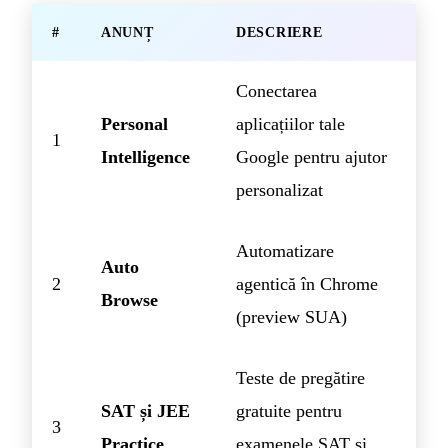
#
ANUNȚ
DESCRIERE
Conectarea
Personal
aplicațiilor tale
1
Intelligence
Google pentru ajutor
personalizat
Automatizare
Auto
2
agentică în Chrome
Browse
(preview SUA)
Teste de pregătire
SAT și JEE
gratuite pentru
3
Practice
examenele SAT și