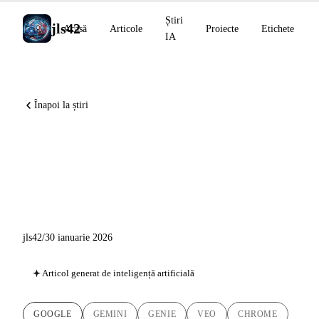
Știri
jls42
Acasă
Articole
Proiecte
Etichete
IA
Înapoi la știri
Gemini Drops: Project Genie,
Auto Browse, Veo 3.1 și 8
anunțuri majore Google
jls42
/
30 ianuarie 2026
Articol generat de inteligență artificială
GOOGLE
GEMINI
GENIE
VEO
CHROME