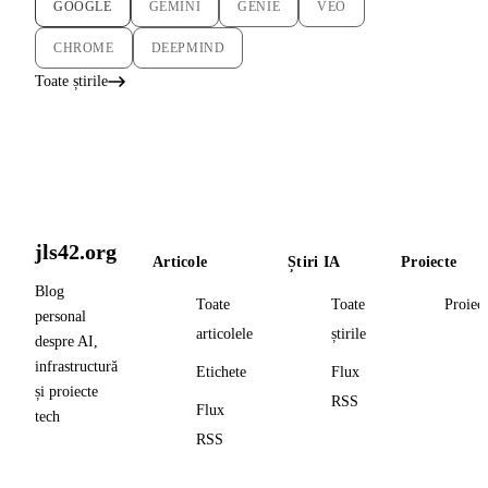
GOOGLE
GEMINI
GENIE
VEO
CHROME
DEEPMIND
Toate știrile
jls42.org
Articole
Știri IA
Proiecte
Blog
Toate
Toate
Proiec
personal
articolele
știrile
despre AI,
infrastructură
Etichete
Flux
și proiecte
RSS
Flux
tech
RSS