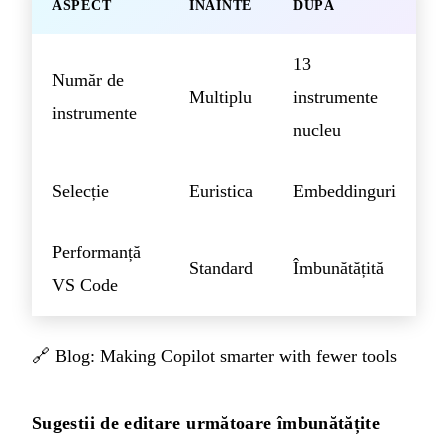
ASPECT
ÎNAINTE
DUPĂ
13
Număr de
Multiplu
instrumente
instrumente
nucleu
Selecție
Euristica
Embeddinguri
Performanță
Standard
Îmbunătățită
VS Code
🔗
Blog: Making Copilot smarter with fewer tools
Sugestii de editare următoare îmbunătățite