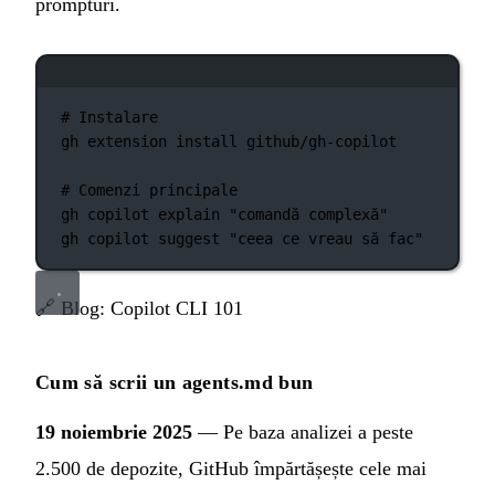
prompturi.
Fereastră de terminal
# Instalare
gh
extension
install
github/gh-copilot
# Comenzi principale
gh
copilot
explain
"comandă complexă"
gh
copilot
suggest
"ceea ce vreau să fac"
🔗
Blog: Copilot CLI 101
Cum să scrii un agents.md bun
19 noiembrie 2025
— Pe baza analizei a peste
2.500 de depozite, GitHub împărtășește cele mai