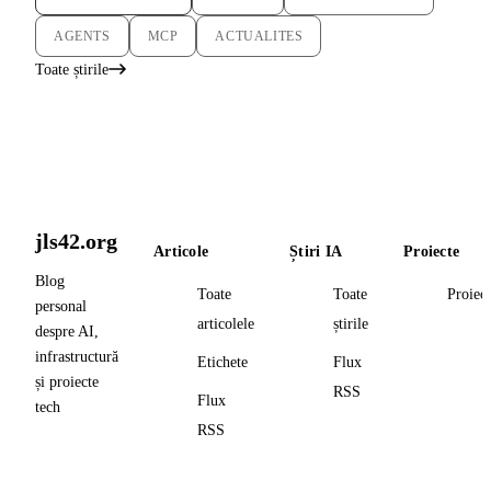
AGENTS
MCP
ACTUALITES
Toate știrile
jls42.org
Articole
Știri IA
Proiecte
Blog
Toate
Toate
Proiec
personal
articolele
știrile
despre AI,
infrastructură
Etichete
Flux
și proiecte
RSS
Flux
tech
RSS