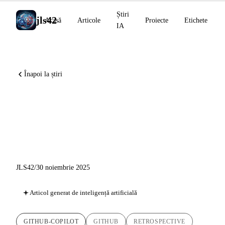
Știri
jls42
Acasă
Articole
Proiecte
Etichete
IA
Înapoi la știri
GitHub Copilot 2025: De la
autocompletare la asistent
agentic multi-model
JLS42
/
30 noiembrie 2025
Articol generat de inteligență artificială
GITHUB-COPILOT
GITHUB
RETROSPECTIVE