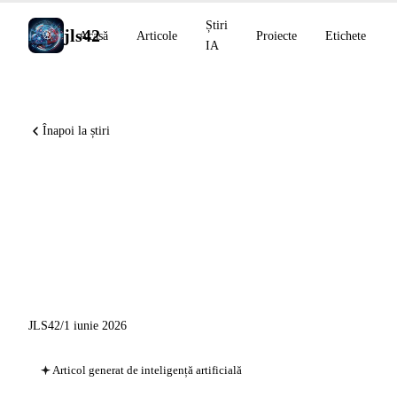
Știri
jls42
Acasă
Articole
Proiecte
Etichete
IA
Înapoi la știri
Anthropic depune dosarul său
de IPO, NVIDIA lansează
Cosmos 3, MiniMax M3 și
Qwen3.7-Plus
JLS42
/
1 iunie 2026
Articol generat de inteligență artificială