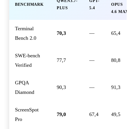
QWEN3.7-
GPT-
BENCHMARK
OPUS
PLUS
5.4
4.6 MAX
Terminal
70,3
—
65,4
Bench 2.0
SWE-bench
77,7
—
80,8
Verified
GPQA
90,3
—
91,3
Diamond
ScreenSpot
79,0
67,4
49,5
Pro