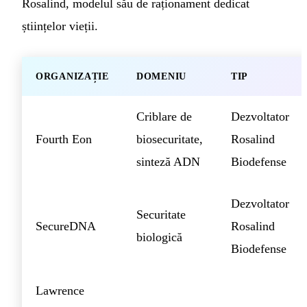
Rosalind, modelul său de raționament dedicat
științelor vieții.
ORGANIZAȚIE
DOMENIU
TIP
Criblare de
Dezvoltator
Fourth Eon
biosecuritate,
Rosalind
sinteză ADN
Biodefense
Dezvoltator
Securitate
SecureDNA
Rosalind
biologică
Biodefense
Lawrence