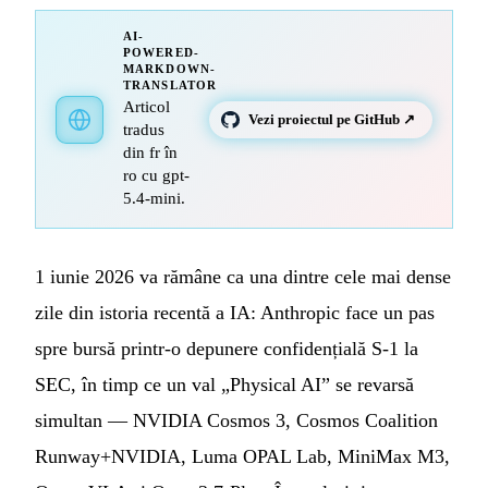
AI-
POWERED-
MARKDOWN-
TRANSLATOR
Articol
Vezi proiectul pe GitHub ↗
tradus
din fr în
ro cu gpt-
5.4-mini.
1 iunie 2026 va rămâne ca una dintre cele mai dense
zile din istoria recentă a IA: Anthropic face un pas
spre bursă printr-o depunere confidențială S-1 la
SEC, în timp ce un val „Physical AI” se revarsă
simultan — NVIDIA Cosmos 3, Cosmos Coalition
Runway+NVIDIA, Luma OPAL Lab, MiniMax M3,