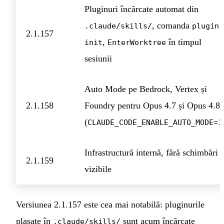
Pluginuri încărcate automat din
, comanda
.claude/skills/
plugin
2.1.157
,
în timpul
init
EnterWorktree
sesiunii
Auto Mode pe Bedrock, Vertex și
2.1.158
Foundry pentru Opus 4.7 și Opus 4.8
(
CLAUDE_CODE_ENABLE_AUTO_MODE=1
Infrastructură internă, fără schimbări
2.1.159
vizibile
Versiunea 2.1.157 este cea mai notabilă: pluginurile
plasate în
sunt acum încărcate
.claude/skills/