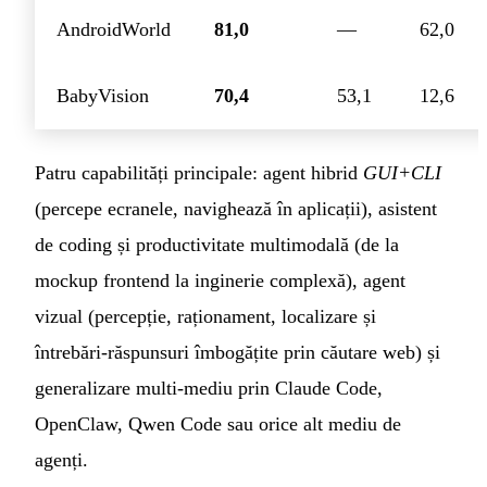
AndroidWorld
81,0
—
62,0
BabyVision
70,4
53,1
12,6
Patru capabilități principale: agent hibrid
GUI+CLI
(percepe ecranele, navighează în aplicații), asistent
de coding și productivitate multimodală (de la
mockup frontend la inginerie complexă), agent
vizual (percepție, raționament, localizare și
întrebări-răspunsuri îmbogățite prin căutare web) și
generalizare multi-mediu prin Claude Code,
OpenClaw, Qwen Code sau orice alt mediu de
agenți.