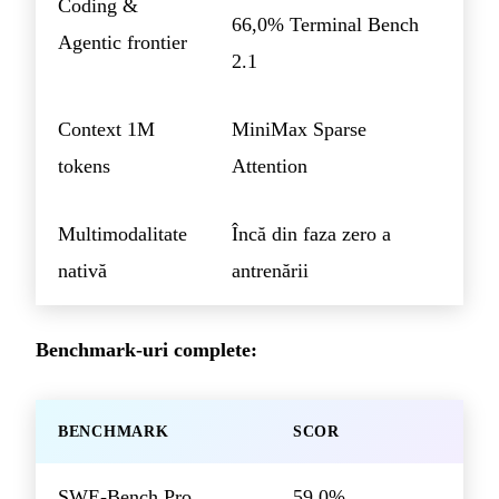
Coding &
66,0% Terminal Bench
Agentic frontier
2.1
Context 1M
MiniMax Sparse
tokens
Attention
Multimodalitate
Încă din faza zero a
nativă
antrenării
Benchmark-uri complete:
BENCHMARK
SCOR
SWE-Bench Pro
59,0%