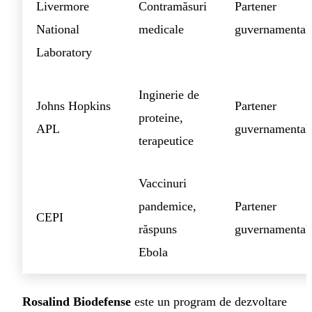
Livermore
Contramăsuri
Partener
National
medicale
guvernamental
Laboratory
Inginerie de
Johns Hopkins
Partener
proteine,
APL
guvernamental
terapeutice
Vaccinuri
pandemice,
Partener
CEPI
răspuns
guvernamental
Ebola
Rosalind Biodefense
este un program de dezvoltare