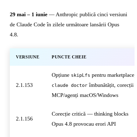
29 mai – 1 iunie
— Anthropic publică cinci versiuni
de Claude Code în zilele următoare lansării Opus
4.8.
VERSIUNE
PUNCTE CHEIE
Opțiune
pentru marketplace,
skipLfs
2.1.153
îmbunătățit, corecții
claude doctor
MCP/agenți macOS/Windows
Corecție critică — thinking blocks
2.1.156
Opus 4.8 provocau erori API