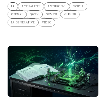
IA
ACTUALITES
ANTHROPIC
NVIDIA
OPENAI
QWEN
GEMINI
GITHUB
IA-GENERATIVE
VIDEO