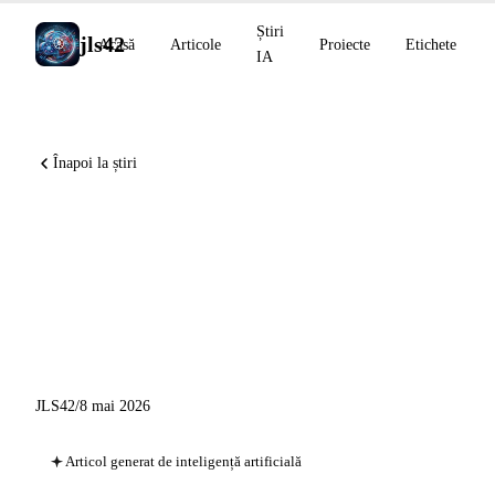
Știri
jls42
Acasă
Articole
Proiecte
Etichete
IA
Înapoi la știri
Teaching Claude Why,
DeepMind AI co-
matematician 48%
FrontierMath, GPT-5.5-Cyber
JLS42
/
8 mai 2026
Articol generat de inteligență artificială