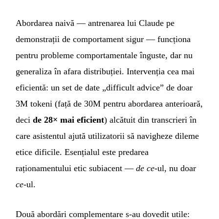
Abordarea naivă — antrenarea lui Claude pe
demonstrații de comportament sigur — funcționa
pentru probleme comportamentale înguste, dar nu
generaliza în afara distribuției. Intervenția cea mai
eficientă: un set de date „difficult advice” de doar
3M tokeni (față de 30M pentru abordarea anterioară,
deci
de 28× mai eficient
) alcătuit din transcrieri în
care asistentul ajută utilizatorii să navigheze dileme
etice dificile. Esențialul este predarea
raționamentului etic subiacent —
de ce
-ul, nu doar
ce
-ul.
Două abordări complementare s-au dovedit utile: