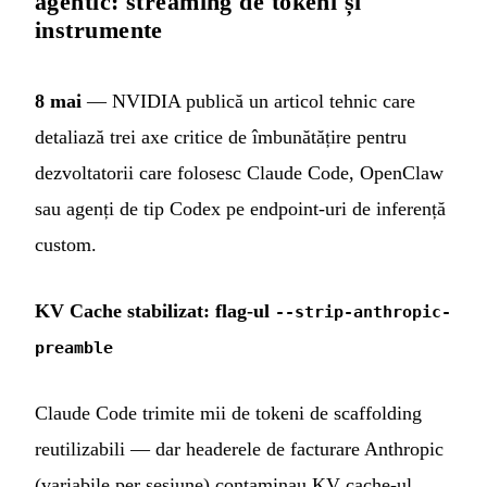
agentic: streaming de tokeni și
instrumente
8 mai
— NVIDIA publică un articol tehnic care
detaliază trei axe critice de îmbunătățire pentru
dezvoltatorii care folosesc Claude Code, OpenClaw
sau agenți de tip Codex pe endpoint-uri de inferență
custom.
KV Cache stabilizat: flag-ul
--strip-anthropic-
preamble
Claude Code trimite mii de tokeni de scaffolding
reutilizabili — dar headerele de facturare Anthropic
(variabile per sesiune) contaminau KV cache-ul.