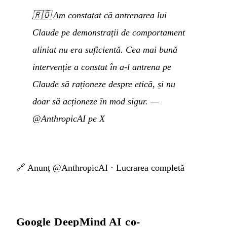
🇷🇴
Am constatat că antrenarea lui
Claude pe demonstrații de comportament
aliniat nu era suficientă. Cea mai bună
intervenție a constat în a-l antrena pe
Claude să raționeze despre etică, și nu
doar să acționeze în mod sigur.
—
@AnthropicAI pe X
🔗
Anunț @AnthropicAI
·
Lucrarea completă
Google DeepMind AI co-