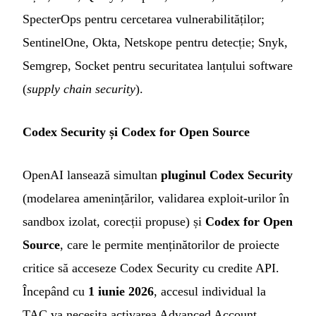
SpecterOps pentru cercetarea vulnerabilităților;
SentinelOne, Okta, Netskope pentru detecție; Snyk,
Semgrep, Socket pentru securitatea lanțului software
(
supply chain security
).
Codex Security și Codex for Open Source
OpenAI lansează simultan
pluginul Codex Security
(modelarea amenințărilor, validarea exploit-urilor în
sandbox izolat, corecții propuse) și
Codex for Open
Source
, care le permite menținătorilor de proiecte
critice să acceseze Codex Security cu credite API.
Începând cu
1 iunie 2026
, accesul individual la
TAC va necesita activarea Advanced Account