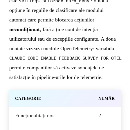
este
: o nouă
settings.autoMode.hard_deny
opțiune în regulile de clasificare ale modului
automat care permite blocarea acțiunilor
necondiționat
, fără a ține cont de intenția
utilizatorului sau de excepțiile configurate. A doua
noutate vizează mediile OpenTelemetry: variabila
CLAUDE_CODE_ENABLE_FEEDBACK_SURVEY_FOR_OTEL
permite companiilor să activeze sondajele de
satisfacție în pipeline-urile lor de telemetrie.
CATEGORIE
NUMĂR
Funcționalități noi
2