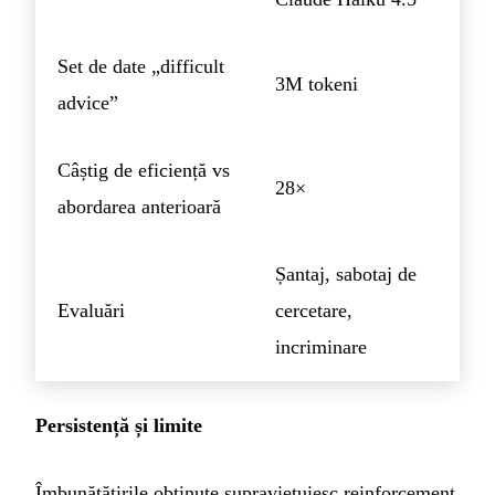
Set de date „difficult
3M tokeni
advice”
Câștig de eficiență vs
28×
abordarea anterioară
Șantaj, sabotaj de
Evaluări
cercetare,
incriminare
Persistență și limite
Îmbunătățirile obținute supraviețuiesc reinforcement