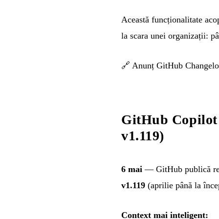
Această funcționalitate aco
la scara unei organizații: 
🔗
Anunț GitHub Changel
GitHub Copilot 
v1.119)
6 mai
— GitHub publică rez
v1.119
(aprilie până la înc
Context mai inteligent: