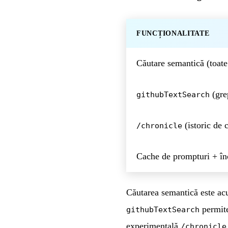
FUNCȚIONALITATE
Căutare semantică (toate 
(gre
githubTextSearch
(istoric de c
/chronicle
Cache de prompturi + în
Căutarea semantică este ac
permite
githubTextSearch
experimentală
/chronicle