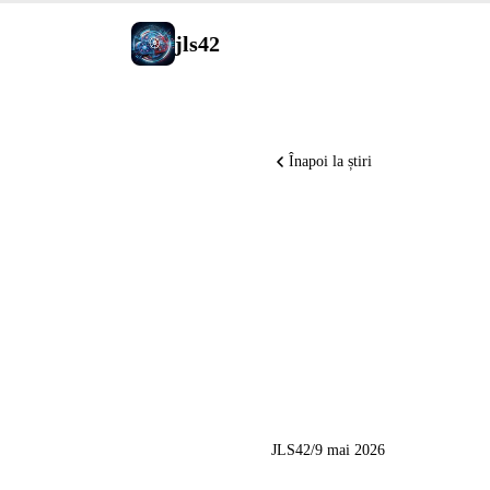
jls42
Înapoi la știri
GitHub Co
VS Code 
Code 60+
JLS42
/
9 mai 2026