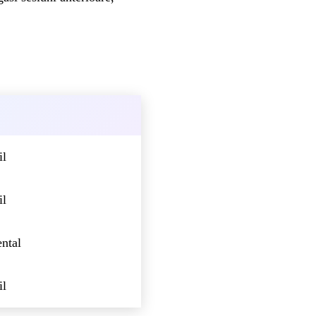
il
il
ntal
il