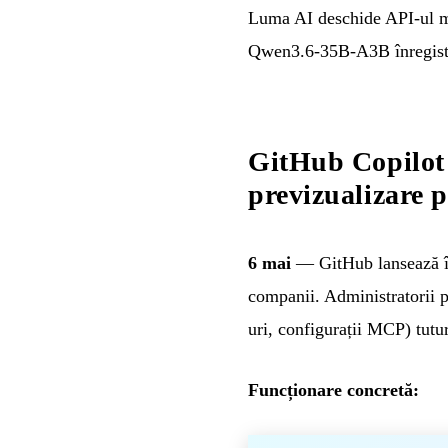
Luma AI deschide API-ul mo
Qwen3.6-35B-A3B înregist
GitHub Copilot
previzualizare 
6 mai
— GitHub lansează în
companii. Administratorii p
uri, configurații MCP) tutur
Funcționare concretă: