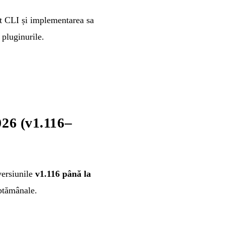
ot CLI și implementarea sa
 pluginurile.
026 (v1.116–
versiunile
v1.116 până la
ăptămânale.