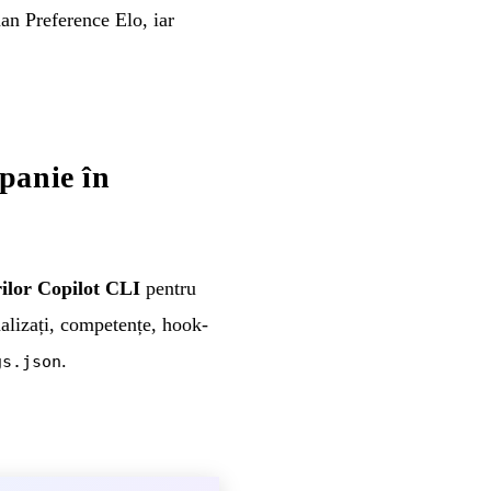
an Preference Elo, iar
panie în
rilor Copilot CLI
pentru
nalizați, competențe, hook-
.
gs.json