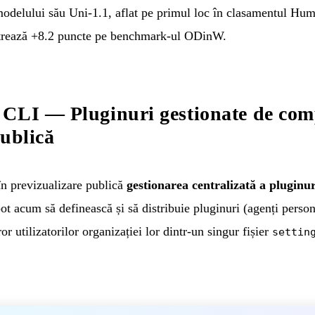
delului său Uni-1.1, aflat pe primul loc în clasamentul Hum
rează +8.2 puncte pe benchmark-ul ODinW.
 CLI — Pluginuri gestionate de com
publică
 previzualizare publică
gestionarea centralizată a pluginu
ot acum să definească și să distribuie pluginuri (agenți perso
or utilizatorilor organizației lor dintr-un singur fișier
settin