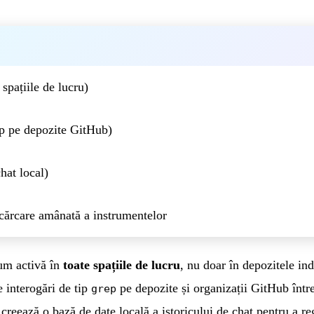
spațiile de lucru)
p pe depozite GitHub)
hat local)
cărcare amânată a instrumentelor
um activă în
toate spațiile de lucru
, nu doar în depozitele in
 interogări de tip
pe depozite și organizații GitHub înt
grep
creează o bază de date locală a istoricului de chat pentru a reg