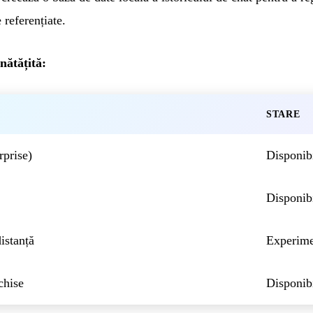
e referențiate.
nătățită:
STARE
prise)
Disponib
Disponib
istanță
Experime
chise
Disponib