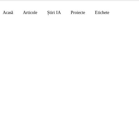
Acasă
Articole
Știri IA
Proiecte
Etichete
pilot CLI enterprise
BYOK + /chronicle, 
 remedieri