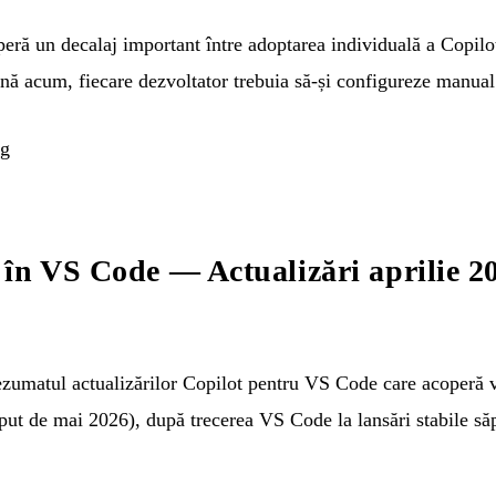
peră un decalaj important între adoptarea individuală a Copil
până acum, fiecare dezvoltator trebuia să-și configureze manual
og
în VS Code — Actualizări aprilie 2
umatul actualizărilor Copilot pentru VS Code care acoperă 
eput de mai 2026), după trecerea VS Code la lansări stabile s