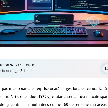
RKDOWN-TRANSLATOR
r în ro cu gpt-5.4-mini.
pas în adoptarea enterprise odată cu gestionarea centralizată 
e pentru VS Code aduc BYOK, căutarea semantică în toate spații
de își continuă ritmul intens cu încă 60 de remedieri în aceast