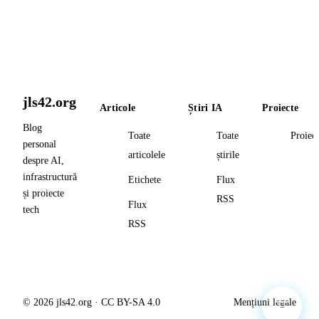
jls42.org
Articole
Știri IA
Proiecte
Blog
Toate
Toate
Proiec
personal
articolele
știrile
despre AI,
infrastructură
Etichete
Flux
și proiecte
RSS
Flux
tech
RSS
© 2026 jls42.org · CC BY-SA 4.0
Mențiuni legale