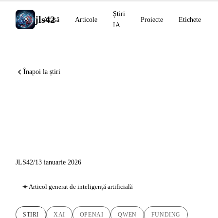
Știri
jls42
Acasă
Articole
Proiecte
Etichete
IA
Înapoi la știri
Știri AI 13 ianuarie 2026: xAI
strânge 20 mld. $, OpenAI
achiziționează Torch
JLS42
/
13 ianuarie 2026
Articol generat de inteligență artificială
STIRI
XAI
OPENAI
QWEN
FUNDING