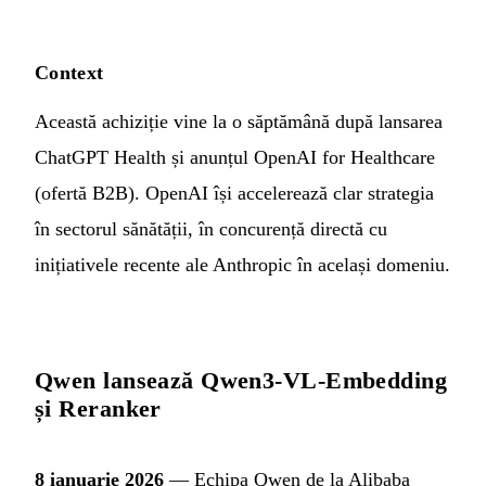
Context
Această achiziție vine la o săptămână după lansarea
ChatGPT Health și anunțul OpenAI for Healthcare
(ofertă B2B). OpenAI își accelerează clar strategia
în sectorul sănătății, în concurență directă cu
inițiativele recente ale Anthropic în același domeniu.
Qwen lansează Qwen3-VL-Embedding
și Reranker
8 ianuarie 2026
— Echipa Qwen de la Alibaba