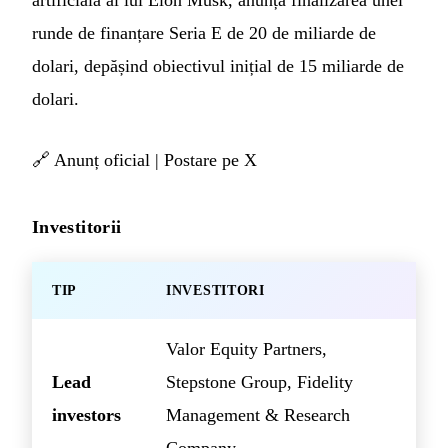
artificială al lui Elon Musk, anunță finalizarea unei
runde de finanțare Seria E de 20 de miliarde de
dolari, depășind obiectivul inițial de 15 miliarde de
dolari.
🔗
Anunț oficial
|
Postare pe X
Investitorii
TIP
INVESTITORI
Valor Equity Partners,
Lead
Stepstone Group, Fidelity
investors
Management & Research