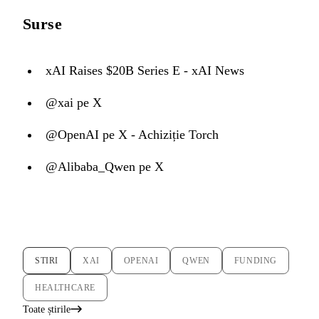
Surse
xAI Raises $20B Series E - xAI News
@xai pe X
@OpenAI pe X - Achiziție Torch
@Alibaba_Qwen pe X
STIRI
XAI
OPENAI
QWEN
FUNDING
HEALTHCARE
Toate știrile