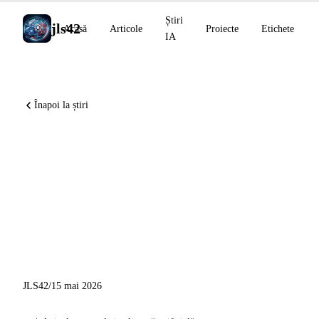
Știri
jls42
Acasă
Articole
Proiecte
Etichete
IA
Înapoi la știri
Runway Agent, Grok Build
CLI, ChatGPT Finanțe
Personale, Copilot App
Desktop și scenarii IA 2028 ale
competiției
JLS42
/
15 mai 2026