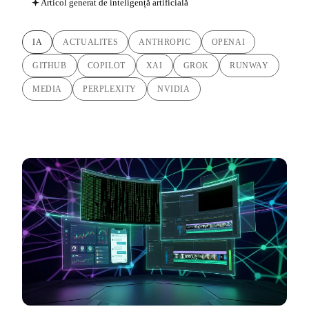
Articol generat de inteligență artificială
IA
ACTUALITES
ANTHROPIC
OPENAI
GITHUB
COPILOT
XAI
GROK
RUNWAY
MEDIA
PERPLEXITY
NVIDIA