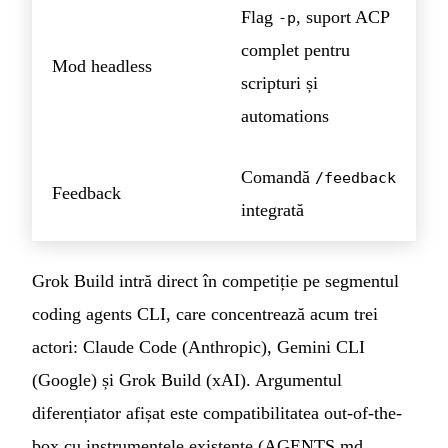
Flag
, suport ACP
-p
complet pentru
Mod headless
scripturi și
automations
Comandă
/feedback
Feedback
integrată
Grok Build intră direct în competiție pe segmentul
coding agents CLI, care concentrează acum trei
actori: Claude Code (Anthropic), Gemini CLI
(Google) și Grok Build (xAI). Argumentul
diferențiator afișat este compatibilitatea out-of-the-
box cu instrumentele existente (AGENTS.md,