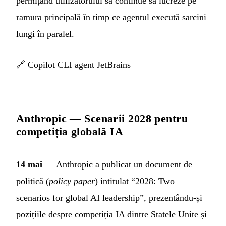
permițând utilizatorului să continue să lucreze pe
ramura principală în timp ce agentul execută sarcini
lungi în paralel.
🔗
Copilot CLI agent JetBrains
Anthropic — Scenarii 2028 pentru
competiția globală IA
14 mai
— Anthropic a publicat un document de
politică (
policy paper
) intitulat “2028: Two
scenarios for global AI leadership”, prezentându-și
pozițiile despre competiția IA dintre Statele Unite și