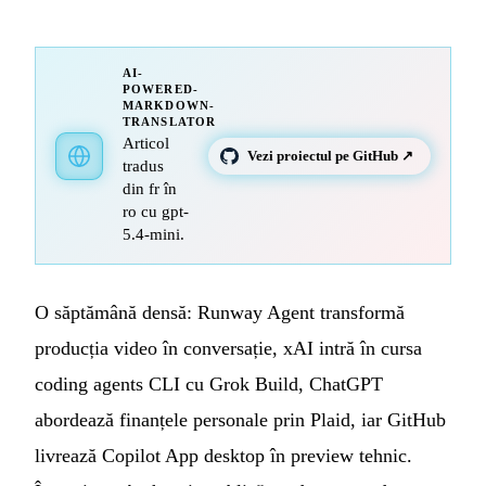
AI-
POWERED-
MARKDOWN-
TRANSLATOR
Articol
Vezi proiectul pe GitHub ↗
tradus
din fr în
ro cu gpt-
5.4-mini.
O săptămână densă: Runway Agent transformă
producția video în conversație, xAI intră în cursa
coding agents CLI cu Grok Build, ChatGPT
abordează finanțele personale prin Plaid, iar GitHub
livrează Copilot App desktop în preview tehnic.