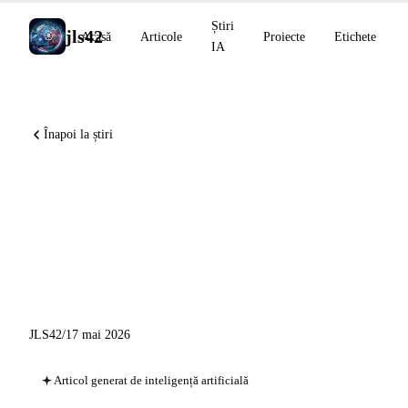
Știri
jls42
Acasă
Articole
Proiecte
Etichete
IA
Înapoi la știri
Claude Code v2.1.143:
gestionarea pluginurilor,
costul contextului și izolarea
worktree
JLS42
/
17 mai 2026
Articol generat de inteligență artificială