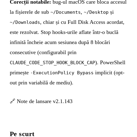
Corecții notabile:
bug-ul macOS care bloca accesul
la fișierele de sub
,
și
~/Documents
~/Desktop
, chiar și cu Full Disk Access acordat,
~/Downloads
este rezolvat. Stop hooks-urile aflate într-o buclă
infinită încheie acum sesiunea după 8 blocări
consecutive (configurabil prin
). PowerShell
CLAUDE_CODE_STOP_HOOK_BLOCK_CAP
primește
implicit (opt-
-ExecutionPolicy Bypass
out prin variabilă de mediu).
🔗
Note de lansare v2.1.143
Pe scurt