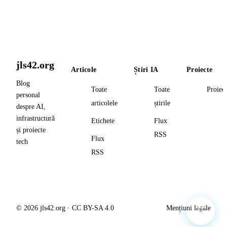
jls42.org
Articole
Știri IA
Proiecte
Blog
Toate
Toate
Proiec
personal
articolele
știrile
despre AI,
infrastructură
Etichete
Flux
și proiecte
RSS
Flux
tech
RSS
© 2026 jls42.org · CC BY-SA 4.0
Mențiuni legale