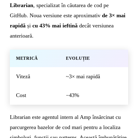
Librarian
, specializat în căutarea de cod pe
GitHub. Noua versiune este aproximativ
de 3× mai
rapidă
și
cu 43% mai ieftină
decât versiunea
anterioară.
METRICĂ
EVOLUȚIE
Viteză
~3× mai rapidă
Cost
−43%
Librarian este agentul intern al Amp însărcinat cu
parcurgerea bazelor de cod mari pentru a localiza
simboluri, funcții sau patterns. Această îmbunătățire