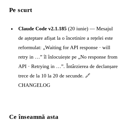
Pe scurt
Claude Code v2.1.185
(20 iunie) — Mesajul
de așteptare afișat la o încetinire a rețelei este
reformulat: „Waiting for API response · will
retry in …” îl înlocuiește pe „No response from
API · Retrying in …”. Întârzierea de declanșare
trece de la 10 la 20 de secunde. 🔗
CHANGELOG
Ce înseamnă asta