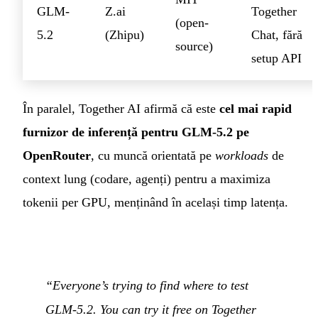
GLM-
Z.ai
Together
(open-
5.2
(Zhipu)
Chat, fără
source)
setup API
În paralel, Together AI afirmă că este
cel mai rapid
furnizor de inferență pentru GLM-5.2 pe
OpenRouter
, cu muncă orientată pe
workloads
de
context lung (codare, agenți) pentru a maximiza
tokenii per GPU, menținând în același timp latența.
“Everyone’s trying to find where to test
GLM-5.2. You can try it free on Together