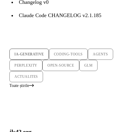
Changelog v0
Claude Code CHANGELOG v2.1.185
IA-GENERATIVE
CODING-TOOLS
AGENTS
PERPLEXITY
OPEN-SOURCE
GLM
ACTUALITES
Toate știrile
jls42.org