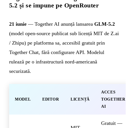
5.2 și se impune pe OpenRouter
21 iunie
— Together AI anunță lansarea
GLM-5.2
(model open-source publicat sub licență MIT de Z.ai
/ Zhipu) pe platforma sa, accesibil gratuit prin
Together Chat, fără configurare API. Modelul
rulează pe o infrastructură nord-americană
securizată.
ACCES
MODEL
EDITOR
LICENȚĂ
TOGETHER
AI
Gratuit —
MIT