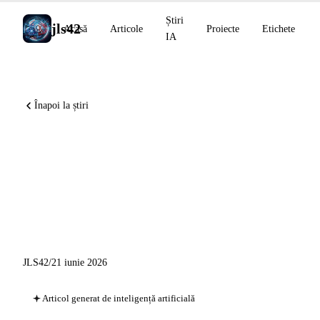
Știri
jls42
Acasă
Articole
Proiecte
Etichete
IA
Înapoi la știri
Perplexity Computer trece la
viteza de croazieră, GLM-5.2
gratuit pe Together AI,
instrumente de cod agentice
JLS42
/
21 iunie 2026
Articol generat de inteligență artificială