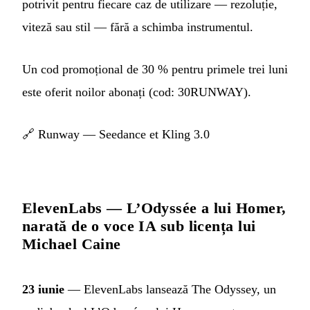
potrivit pentru fiecare caz de utilizare — rezoluție,
viteză sau stil — fără a schimba instrumentul.
Un cod promoțional de 30 % pentru primele trei luni
este oferit noilor abonați (cod: 30RUNWAY).
🔗
Runway — Seedance et Kling 3.0
ElevenLabs — L’Odyssée a lui Homer,
narată de o voce IA sub licența lui
Michael Caine
23 iunie
— ElevenLabs lansează The Odyssey, un