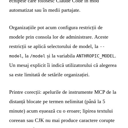
echipele care folosesc Claude Code în mod
automatizat sau în medii partajate.
Organizațiile pot acum configura restricții de
modele prin consola lor de administrare. Aceste
restricții se aplică selectorului de model, la
--
, la
și la variabila
.
model
/model
ANTHROPIC_MODEL
Un mesaj explicit îi indică utilizatorului că alegerea
sa este limitată de setările organizației.
Printre corecții: apelurile de instrumente MCP de la
distanță blocate pe termen nelimitat (până la 5
minute) acum eșuează cu o eroare; lipirea textului
coreean sau CJK nu mai produce caractere corupte