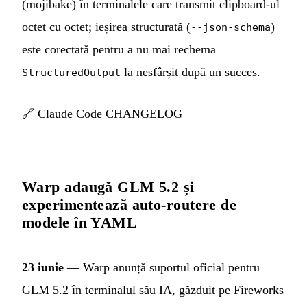
(mojibake) în terminalele care transmit clipboard-ul
octet cu octet; ieșirea structurată (
)
--json-schema
este corectată pentru a nu mai rechema
la nesfârșit după un succes.
StructuredOutput
🔗
Claude Code CHANGELOG
Warp adaugă GLM 5.2 și
experimentează auto-routere de
modele în YAML
23 iunie
— Warp anunță suportul oficial pentru
GLM 5.2 în terminalul său IA, găzduit pe Fireworks