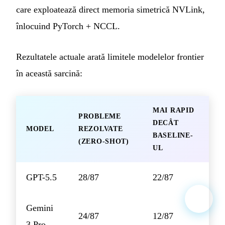
care exploatează direct memoria simetrică NVLink,
înlocuind PyTorch + NCCL.
Rezultatele actuale arată limitele modelelor frontier
în această sarcină:
MAI RAPID
PROBLEME
DECÂT
MODEL
REZOLVATE
BASELINE-
(ZERO-SHOT)
UL
GPT-5.5
28/87
22/87
Gemini
24/87
12/87
3 Pro