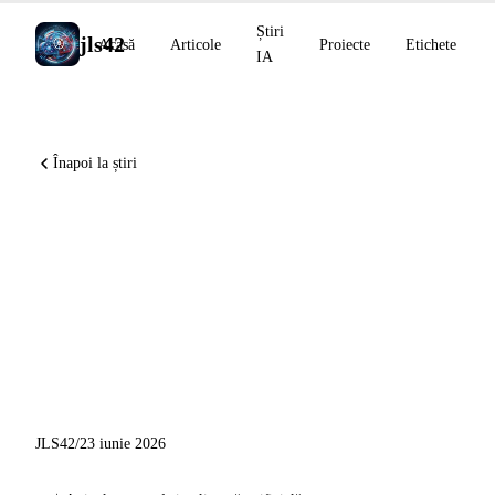
Știri
jls42
Acasă
Articole
Proiecte
Etichete
IA
Înapoi la știri
Claude Tag se alătură Slack,
Mistral OCR 4 domină
OlmOCRBench, Runway
integrează Seedance 4K și
Kling 3.0
JLS42
/
23 iunie 2026