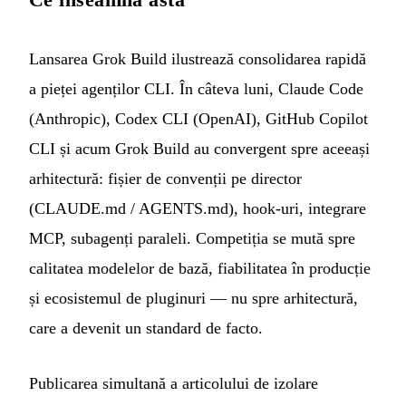
Lansarea Grok Build ilustrează consolidarea rapidă
a pieței agenților CLI. În câteva luni, Claude Code
(Anthropic), Codex CLI (OpenAI), GitHub Copilot
CLI și acum Grok Build au convergent spre aceeași
arhitectură: fișier de convenții pe director
(CLAUDE.md / AGENTS.md), hook-uri, integrare
MCP, subagenți paraleli. Competiția se mută spre
calitatea modelelor de bază, fiabilitatea în producție
și ecosistemul de pluginuri — nu spre arhitectură,
care a devenit un standard de facto.
Publicarea simultană a articolului de izolare