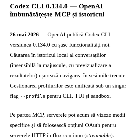
Codex CLI 0.134.0 — OpenAI
îmbunătățește MCP și istoricul
26 mai 2026
— OpenAI publică Codex CLI
versiunea 0.134.0 cu șase funcționalități noi.
Căutarea în istoricul local al conversațiilor
(insensibilă la majuscule, cu previzualizare a
rezultatelor) ușurează navigarea în sesiunile trecute.
Gestionarea profilurilor este unificată sub un singur
flag
pentru CLI, TUI și sandbox.
--profile
Pe partea MCP, serverele pot acum să vizeze medii
specifice și să folosească opțiuni OAuth pentru
serverele HTTP în flux continuu (
streamable
).