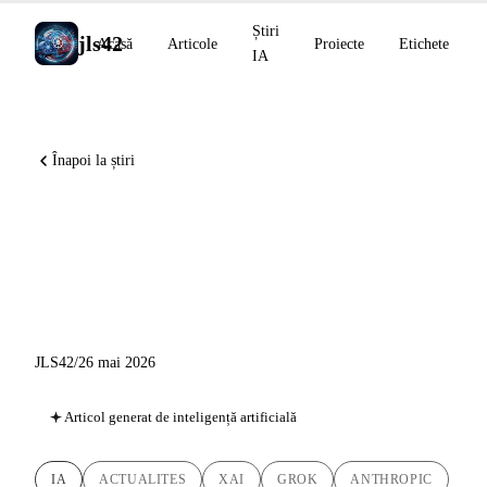
Știri
jls42
Acasă
Articole
Proiecte
Etichete
IA
Înapoi la știri
Grok Build în versiune beta,
Anthropic la Vatican,
ElevenLabs Music v2
JLS42
/
26 mai 2026
Articol generat de inteligență artificială
IA
ACTUALITES
XAI
GROK
ANTHROPIC