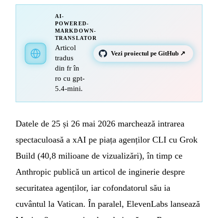
AI-
POWERED-
MARKDOWN-
TRANSLATOR
Articol
Vezi proiectul pe GitHub ↗
tradus
din fr în
ro cu gpt-
5.4-mini.
Datele de 25 și 26 mai 2026 marchează intrarea
spectaculoasă a xAI pe piața agenților CLI cu Grok
Build (40,8 milioane de vizualizări), în timp ce
Anthropic publică un articol de inginerie despre
securitatea agenților, iar cofondatorul său ia
cuvântul la Vatican. În paralel, ElevenLabs lansează