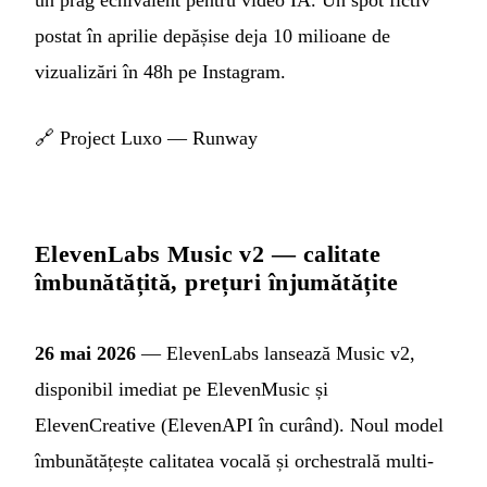
un prag echivalent pentru video IA. Un spot fictiv
postat în aprilie depășise deja 10 milioane de
vizualizări în 48h pe Instagram.
🔗
Project Luxo — Runway
ElevenLabs Music v2 — calitate
îmbunătățită, prețuri înjumătățite
26 mai 2026
— ElevenLabs lansează Music v2,
disponibil imediat pe ElevenMusic și
ElevenCreative (ElevenAPI în curând). Noul model
îmbunătățește calitatea vocală și orchestrală multi-