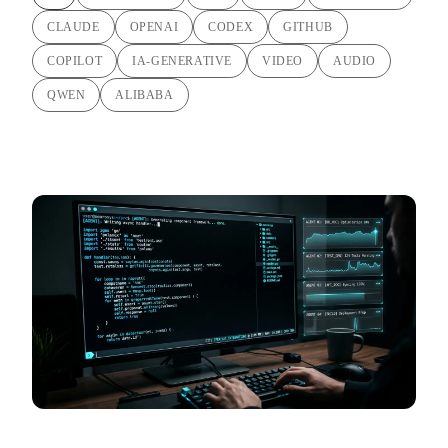
CLAUDE
OPENAI
CODEX
GITHUB
COPILOT
IA-GENERATIVE
VIDEO
AUDIO
QWEN
ALIBABA