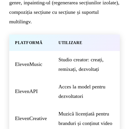
genre, inpainting-ul (regenerarea secțiunilor izolate),
compoziția secțiune cu secțiune și suportul
multilingv.
PLATFORMĂ
UTILIZARE
Studio creator: creați,
ElevenMusic
remixați, dezvoltați
Acces la model pentru
ElevenAPI
dezvoltatori
Muzică licențiată pentru
ElevenCreative
branduri și conținut video