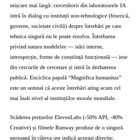
mișcare mai largă: cercetătorii din laboratoarele IA
intră în dialog cu instituții non-tehnologice (biserică,
guverne, societate civilă) despre întrebări pe care
tehnica singură nu le poate rezolva. Întrebarea
privind natura modelelor — stări interne,
introspecție, forme de conștiință funcțională — iese
din cercurile de cercetare și intră în dezbaterea
publică. Enciclica papală “Magnifica humanitas”
este un semnal că aceste întrebări ating acum cel
mai înalt nivel al instituțiilor morale mondiale.
Scăderea prețurilor ElevenLabs (-50% API, -40%
Creative) și filmele Runway produse de o singură
persoană în câteva ore indică aceeași direcție: