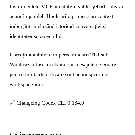
Instrumentele MCP annotate
rulează
readOnlyHint
acum în paralel. Hook-urile primesc un context
îmbogățit, incluzând istoricul conversației și
identitatea subagentului.
Corecții notabile: coruperea randării TUI sub
Windows a fost rezolvată, iar mesajele de eroare
pentru limita de utilizare sunt acum specifice
workspace-ului.
🔗
Changelog Codex CLI 0.134.0
Ce înseamnă asta