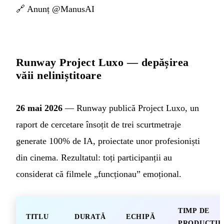
🔗
Anunț @ManusAI
Runway Project Luxo — depășirea
văii neliniștitoare
26 mai 2026
— Runway publică Project Luxo, un
raport de cercetare însoțit de trei scurtmetraje
generate 100% de IA, proiectate unor profesioniști
din cinema. Rezultatul: toți participanții au
considerat că filmele „funcționau” emoțional.
TIMP DE
TITLU
DURATĂ
ECHIPĂ
PRODUCȚIE