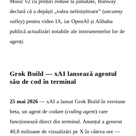
Music v2 cu prețuri reduse la jumătate, Runway
declară că a depășit „valea neliniștitoare” (
uncanny
valley
) pentru video IA, iar OpenAI și Alibaba
publică actualizări notabile ale instrumentelor lor de
agenți.
Grok Build — xAI lansează agentul
său de cod în terminal
25 mai 2026
— xAI a lansat Grok Build în versiune
beta, un agent de codare (
coding agent
) care
funcționează direct din terminal. Anunțul a generat
40,8 milioane de vizualizări pe X în câteva ore —