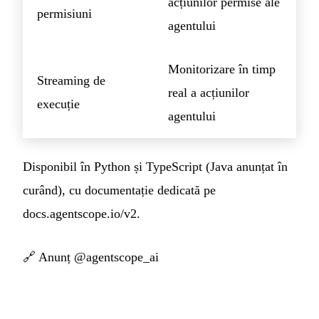
acțiunilor permise ale
permisiuni
agentului
Monitorizare în timp
Streaming de
real a acțiunilor
execuție
agentului
Disponibil în Python și TypeScript (Java anunțat în
curând), cu documentație dedicată pe
docs.agentscope.io/v2.
🔗
Anunț @agentscope_ai