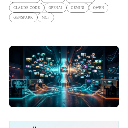
CLAUDE-CODE
OPENAI
GEMINI
QWEN
GENSPARK
MCP
AI-