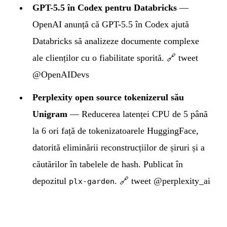
GPT-5.5 în Codex pentru Databricks
—
OpenAI anunță că GPT-5.5 în Codex ajută
Databricks să analizeze documente complexe
ale clienților cu o fiabilitate sporită.
🔗 tweet
@OpenAIDevs
Perplexity open source tokenizerul său
Unigram
— Reducerea latenței CPU de 5 până
la 6 ori față de tokenizatoarele HuggingFace,
datorită eliminării reconstrucțiilor de șiruri și a
căutărilor în tabelele de hash. Publicat în
depozitul
.
🔗 tweet @perplexity_ai
plx-garden