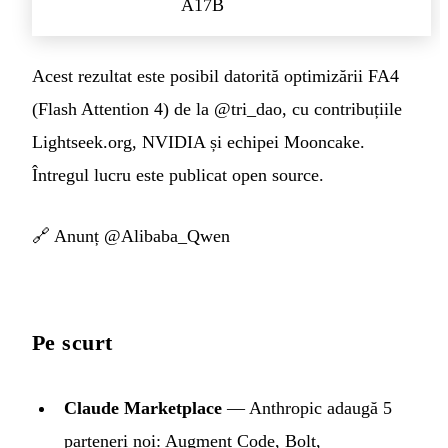
A17B
Acest rezultat este posibil datorită optimizării FA4
(Flash Attention 4) de la @tri_dao, cu contribuțiile
Lightseek.org, NVIDIA și echipei Mooncake.
Întregul lucru este publicat open source.
🔗
Anunț @Alibaba_Qwen
Pe scurt
Claude Marketplace
— Anthropic adaugă 5
parteneri noi: Augment Code, Bolt,