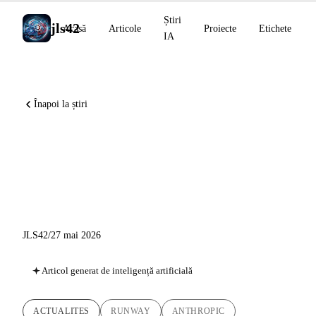
Știri
jls42
Acasă
Articole
Proiecte
Etichete
IA
Înapoi la știri
Runway MCP, Claude Code
v2.1.152, tuneluri private
MCP OpenAI
JLS42
/
27 mai 2026
Articol generat de inteligență artificială
ACTUALITES
RUNWAY
ANTHROPIC