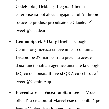
CodeRabbit, Hebbia și Legora. Clienții
enterprise își pot aloca angajamentul Anthropic
pe aceste produse propulsate de Claude.
🔗
tweet @claudeai
Gemini Spark + Daily Brief
— Google
Gemini organizează un eveniment comunitar
Discord pe 27 mai pentru a prezenta aceste
două funcționalități agentice anunțate la Google
I/O, cu demonstrații live și Q&A cu echipa.
🔗
tweet @GeminiApp
ElevenLabs — Vocea lui Stan Lee
— Vocea
oficială a creatorului Marvel este disponibilă pe
Iconic Marketplace ElevenLabs și în