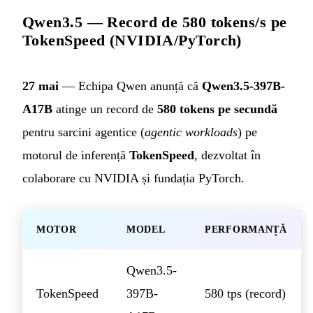
Qwen3.5 — Record de 580 tokens/s pe
TokenSpeed (NVIDIA/PyTorch)
27 mai
— Echipa Qwen anunță că
Qwen3.5-397B-
A17B
atinge un record de
580 tokens pe secundă
pentru sarcini agentice (
agentic workloads
) pe
motorul de inferență
TokenSpeed
, dezvoltat în
colaborare cu NVIDIA și fundația PyTorch.
MOTOR
MODEL
PERFORMANȚĂ
Qwen3.5-
TokenSpeed
397B-
580 tps (record)