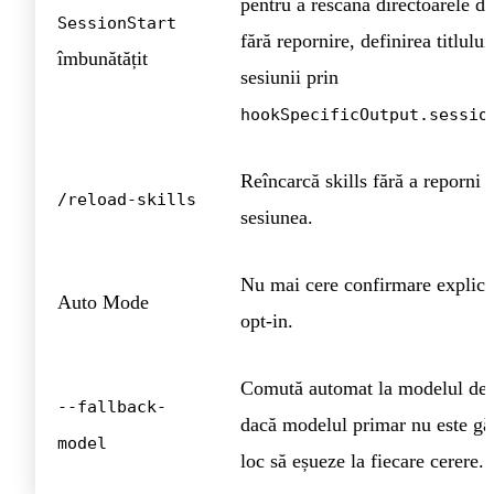
pentru a rescana directoarele de
SessionStart
fără repornire, definirea titlului
îmbunătățit
sesiunii prin
hookSpecificOutput.sessio
Reîncarcă skills fără a reporni
/reload-skills
sesiunea.
Nu mai cere confirmare explici
Auto Mode
opt-in.
Comută automat la modelul de 
--fallback-
dacă modelul primar nu este găs
model
loc să eșueze la fiecare cerere.