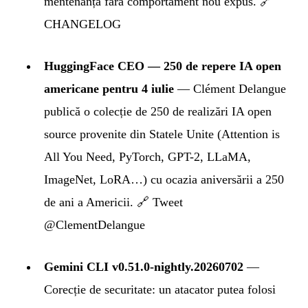
mentenanță fără comportament nou expus.
🔗
CHANGELOG
HuggingFace CEO — 250 de repere IA open
americane pentru 4 iulie
— Clément Delangue
publică o colecție de 250 de realizări IA open
source provenite din Statele Unite (Attention is
All You Need, PyTorch, GPT-2, LLaMA,
ImageNet, LoRA…) cu ocazia aniversării a 250
de ani a Americii.
🔗 Tweet
@ClementDelangue
Gemini CLI v0.51.0-nightly.20260702
—
Corecție de securitate: un atacator putea folosi