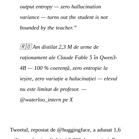
output entropy — zero hallucination
variance — turns out the student is not
bounded by the teacher.”
🇷🇴
Am distilat 2,3 M de urme de
raționament ale Claude Fable 5 în Qwen3-
4B — 100 % coerență, zero entropie la
ieșire, zero variație a halucinației — elevul
nu este limitat de profesor.
—
@waterloo_intern pe X
Tweetul, repostat de @huggingface, a adunat 1,6