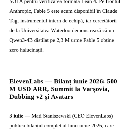
SOTA pentru verificarea formală Lean 4. Pe frontul
Anthropic, Fable 5 este acum disponibil în Claude
Tag, instrumentul intern de echipă, iar cercetătorii
de la Universitatea Waterloo demonstrează că un
Qwen3-4B distilat pe 2,3 M urme Fable 5 obține
zero halucinații.
ElevenLabs — Bilanț iunie 2026: 500
M USD ARR, Summit la Varșovia,
Dubbing v2 și Avatars
3 iulie
— Mati Staniszewski (CEO ElevenLabs)
publică bilanțul complet al lunii iunie 2026, care