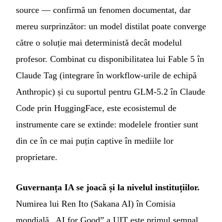
source — confirmă un fenomen documentat, dar
mereu surprinzător: un model distilat poate converge
către o soluție mai deterministă decât modelul
profesor. Combinat cu disponibilitatea lui Fable 5 în
Claude Tag (integrare în workflow-urile de echipă
Anthropic) și cu suportul pentru GLM-5.2 în Claude
Code prin HuggingFace, este ecosistemul de
instrumente care se extinde: modelele frontier sunt
din ce în ce mai puțin captive în mediile lor
proprietare.
Guvernanța IA se joacă și la nivelul instituțiilor.
Numirea lui Ren Ito (Sakana AI) în Comisia
mondială „AI for Good” a UIT este primul semnal