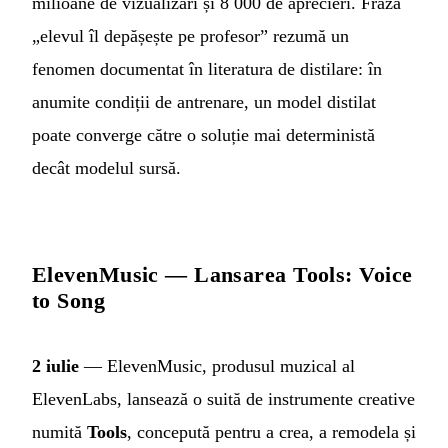
milioane de vizualizări și 8 000 de aprecieri. Fraza
„elevul îl depășește pe profesor” rezumă un
fenomen documentat în literatura de distilare: în
anumite condiții de antrenare, un model distilat
poate converge către o soluție mai deterministă
decât modelul sursă.
ElevenMusic — Lansarea Tools: Voice
to Song
2 iulie
— ElevenMusic, produsul muzical al
ElevenLabs, lansează o suită de instrumente creative
numită
Tools
, concepută pentru a crea, a remodela și