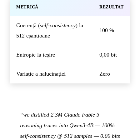
METRICĂ
REZULTAT
Coerență (
self-consistency
) la
100 %
512 eșantioane
Entropie la ieșire
0,00 bit
Variație a halucinației
Zero
“we distilled 2.3M Claude Fable 5
reasoning traces into Qwen3-4B — 100%
self-consistency @ 512 samples — 0.00 bits