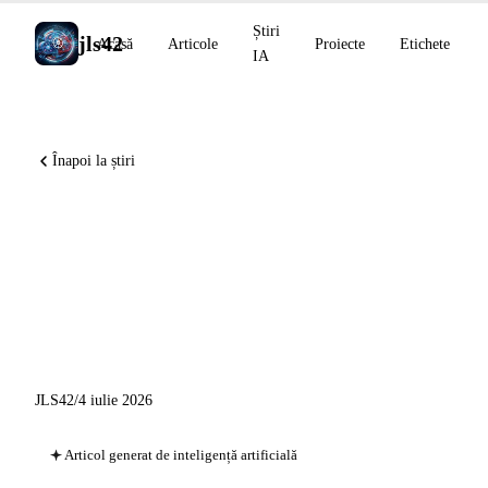
Știri
jls42
Acasă
Articole
Proiecte
Etichete
IA
Înapoi la știri
ElevenLabs depășește 500 M
USD ARR în iunie, Leanstral
1.5 saturează miniF2F, Fable 5
implementat în Claude Tag
JLS42
/
4 iulie 2026
Articol generat de inteligență artificială