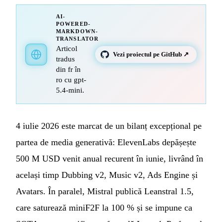
AI-
POWERED-
MARKDOWN-
TRANSLATOR
Articol
Vezi proiectul pe GitHub ↗
tradus
din fr în
ro cu gpt-
5.4-mini.
4 iulie 2026 este marcat de un bilanț excepțional pe
partea de media generativă: ElevenLabs depășește
500 M USD venit anual recurent în iunie, livrând în
același timp Dubbing v2, Music v2, Ads Engine și
Avatars. În paralel, Mistral publică Leanstral 1.5,
care saturează miniF2F la 100 % și se impune ca