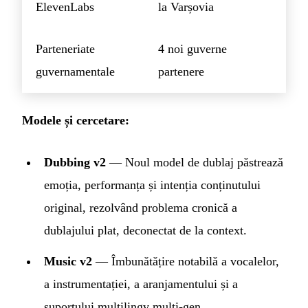
ElevenLabs
la Varșovia
Parteneriate
4 noi guverne
guvernamentale
partenere
Modele și cercetare:
Dubbing v2
— Noul model de dublaj păstrează
emoția, performanța și intenția conținutului
original, rezolvând problema cronică a
dublajului plat, deconectat de la context.
Music v2
— Îmbunătățire notabilă a vocalelor,
a instrumentației, a aranjamentului și a
suportului multilingv multi-gen.