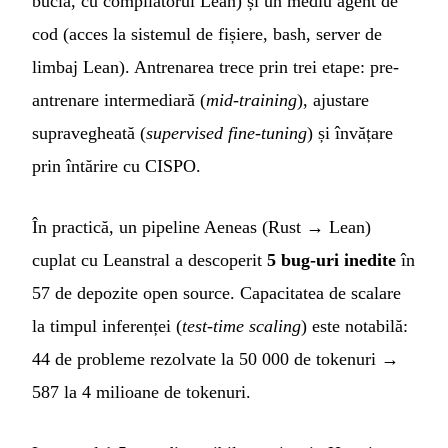
buclă, cu compilatorul Lean) și un mediu agent de
cod (acces la sistemul de fișiere, bash, server de
limbaj Lean). Antrenarea trece prin trei etape: pre-
antrenare intermediară (
mid-training
), ajustare
supravegheată (
supervised fine-tuning
) și învățare
prin întărire cu CISPO.
În practică, un pipeline Aeneas (Rust → Lean)
cuplat cu Leanstral a descoperit
5 bug-uri inedite
în
57 de depozite open source. Capacitatea de scalare
la timpul inferenței (
test-time scaling
) este notabilă:
44 de probleme rezolvate la 50 000 de tokenuri →
587 la 4 milioane de tokenuri.