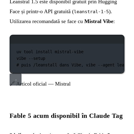
Leanstral 1.5 este disponibil gratuit prin Hugging
Face și printr-o API gratuită (
).
leanstral-1-5
Utilizarea recomandată se face cu
Mistral Vibe
:
Fereastră de terminal
uv
tool
install
mistral-vibe
vibe
--setup
# puis /leanstall dans Vibe, vibe --agent lean
🔗
Articol oficial — Mistral
Fable 5 acum disponibil în Claude Tag