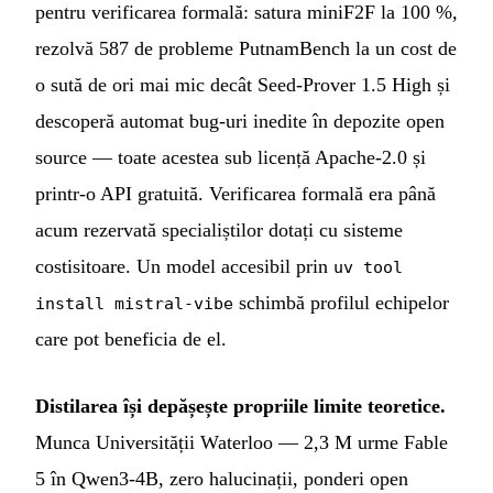
pentru verificarea formală: satura miniF2F la 100 %,
rezolvă 587 de probleme PutnamBench la un cost de
o sută de ori mai mic decât Seed-Prover 1.5 High și
descoperă automat bug-uri inedite în depozite open
source — toate acestea sub licență Apache-2.0 și
printr-o API gratuită. Verificarea formală era până
acum rezervată specialiștilor dotați cu sisteme
costisitoare. Un model accesibil prin
uv tool
schimbă profilul echipelor
install mistral-vibe
care pot beneficia de el.
Distilarea își depășește propriile limite teoretice.
Munca Universității Waterloo — 2,3 M urme Fable
5 în Qwen3-4B, zero halucinații, ponderi open