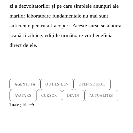
zi a dezvoltatorilor și pe care simplele anunțuri ale
marilor laboratoare fundamentale nu mai sunt
suficiente pentru a-l acoperi. Aceste surse se alătură
scanării zilnice: edițiile următoare vor beneficia
direct de ele.
AGENTS-IA
OUTILS-DEV
OPEN-SOURCE
AVATARS
CURSOR
DEVIN
ACTUALITES
Toate știrile