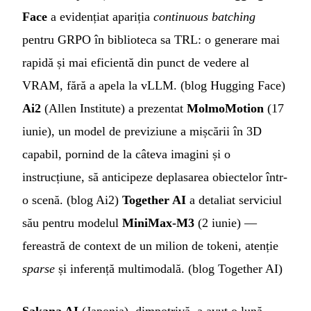
Face
a evidențiat apariția
continuous batching
pentru GRPO în biblioteca sa TRL: o generare mai
rapidă și mai eficientă din punct de vedere al
VRAM, fără a apela la vLLM. (
blog Hugging Face
)
Ai2
(Allen Institute) a prezentat
MolmoMotion
(17
iunie), un model de previziune a mișcării în 3D
capabil, pornind de la câteva imagini și o
instrucțiune, să anticipeze deplasarea obiectelor într-
o scenă. (
blog Ai2
)
Together AI
a detaliat serviciul
său pentru modelul
MiniMax-M3
(2 iunie) —
fereastră de context de un milion de tokeni, atenție
sparse
și inferență multimodală. (
blog Together AI
)