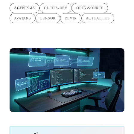
AGENTS-IA
OUTILS-DEV
OPEN-SOURCE
AVATARS
CURSOR
DEVIN
ACTUALITES
AI-