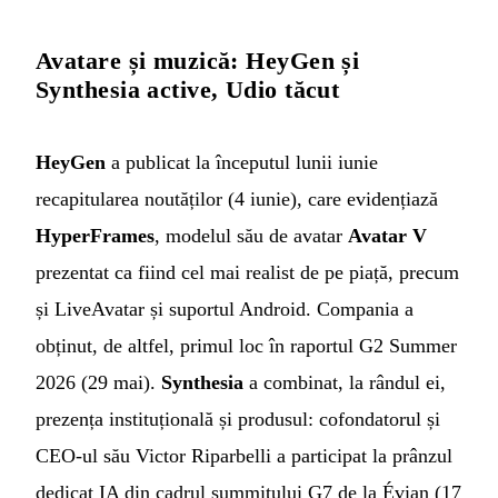
Avatare și muzică: HeyGen și
Synthesia active, Udio tăcut
HeyGen
a publicat la începutul lunii iunie
recapitularea noutăților (4 iunie), care evidențiază
HyperFrames
, modelul său de avatar
Avatar V
prezentat ca fiind cel mai realist de pe piață, precum
și LiveAvatar și suportul Android. Compania a
obținut, de altfel, primul loc în raportul G2 Summer
2026 (29 mai).
Synthesia
a combinat, la rândul ei,
prezența instituțională și produsul: cofondatorul și
CEO-ul său Victor Riparbelli a participat la prânzul
dedicat IA din cadrul summitului G7 de la Évian (17