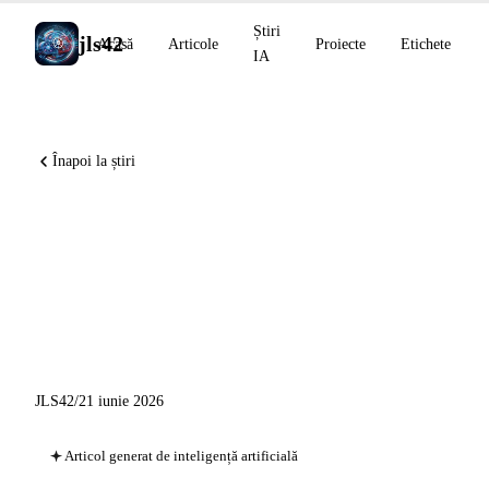
Știri
jls42
Acasă
Articole
Proiecte
Etichete
IA
Înapoi la știri
Monitorizare extinsă a IA:
Devin Desktop, Warp Oz, Zed
DeltaDB și momentele
importante din iunie 2026
JLS42
/
21 iunie 2026
Articol generat de inteligență artificială