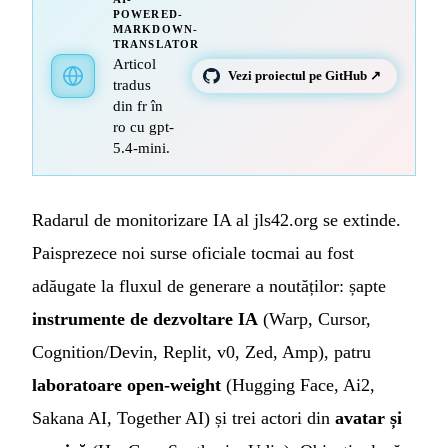
POWERED-
MARKDOWN-
TRANSLATOR
Articol
Vezi proiectul pe GitHub ↗
tradus
din fr în
ro cu gpt-
5.4-mini.
Radarul de monitorizare IA al jls42.org se extinde.
Paisprezece noi surse oficiale tocmai au fost
adăugate la fluxul de generare a noutăților: șapte
instrumente de dezvoltare IA
(Warp, Cursor,
Cognition/Devin, Replit, v0, Zed, Amp), patru
laboratoare open-weight
(Hugging Face, Ai2,
Sakana AI, Together AI) și trei actori din
avatar și