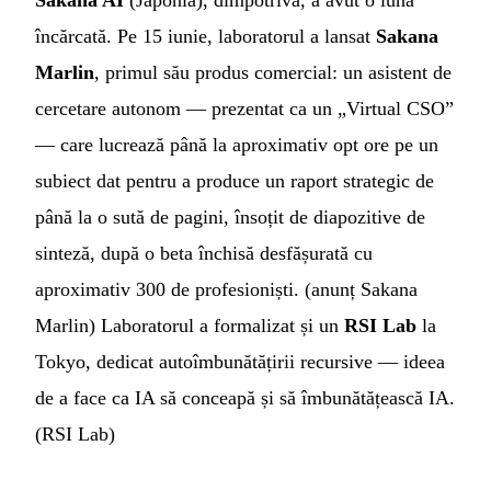
Sakana AI
(Japonia), dimpotrivă, a avut o lună
încărcată. Pe 15 iunie, laboratorul a lansat
Sakana
Marlin
, primul său produs comercial: un asistent de
cercetare autonom — prezentat ca un „Virtual CSO”
— care lucrează până la aproximativ opt ore pe un
subiect dat pentru a produce un raport strategic de
până la o sută de pagini, însoțit de diapozitive de
sinteză, după o beta închisă desfășurată cu
aproximativ 300 de profesioniști. (
anunț Sakana
Marlin
) Laboratorul a formalizat și un
RSI Lab
la
Tokyo, dedicat autoîmbunătățirii recursive — ideea
de a face ca IA să conceapă și să îmbunătățească IA.
(
RSI Lab
)