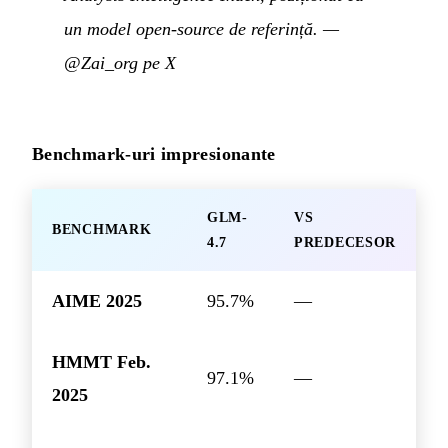
un model open-source de referință.
—
@Zai_org pe X
Benchmark-uri impresionante
GLM-
VS
BENCHMARK
4.7
PREDECESOR
AIME 2025
95.7%
—
HMMT Feb.
97.1%
—
2025