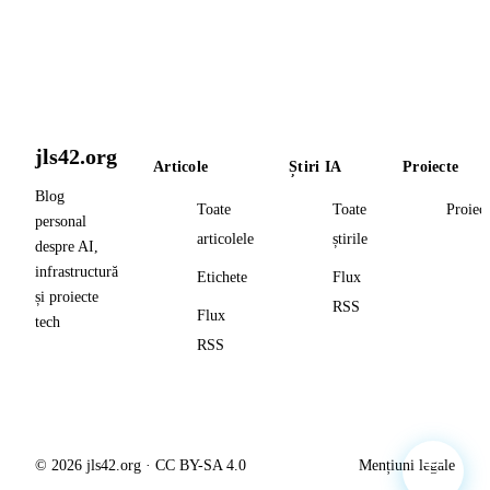
jls42.org
Articole
Știri IA
Proiecte
Blog
Toate
Toate
Proiec
personal
articolele
știrile
despre AI,
infrastructură
Etichete
Flux
și proiecte
RSS
Flux
tech
RSS
© 2026 jls42.org · CC BY-SA 4.0
Mențiuni legale