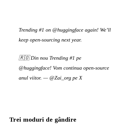
Trending #1 on @huggingface again! We’ll
keep open-sourcing next year.
🇷🇴
Din nou Trending #1 pe
@huggingface! Vom continua open-source
anul viitor.
—
@Zai_org pe X
Trei moduri de gândire