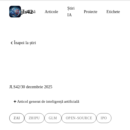
Știri
jls42
Acasă
Articole
Proiecte
Etichete
IA
Înapoi la știri
Z.ai: GLM-4.7 domină open-
source și IPO-ul se apropie
JLS42
/
30 decembrie 2025
Articol generat de inteligență artificială
ZAI
ZHIPU
GLM
OPEN-SOURCE
IPO