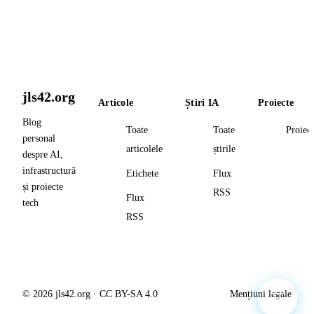
jls42.org
Articole
Știri IA
Proiecte
Blog
Toate
Toate
Proiec
personal
articolele
știrile
despre AI,
infrastructură
Etichete
Flux
și proiecte
RSS
Flux
tech
RSS
© 2026 jls42.org · CC BY-SA 4.0
Mențiuni legale