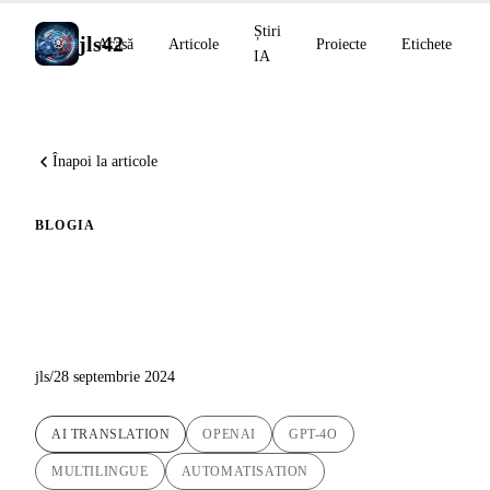
Știri
jls42
Acasă
Articole
Proiecte
Etichete
IA
Înapoi la articole
BLOG
IA
Încă noi traduceri AI cu GPT-
4o disponibile pe blog !
jls
/
28 septembrie 2024
AI TRANSLATION
OPENAI
GPT-4O
MULTILINGUE
AUTOMATISATION