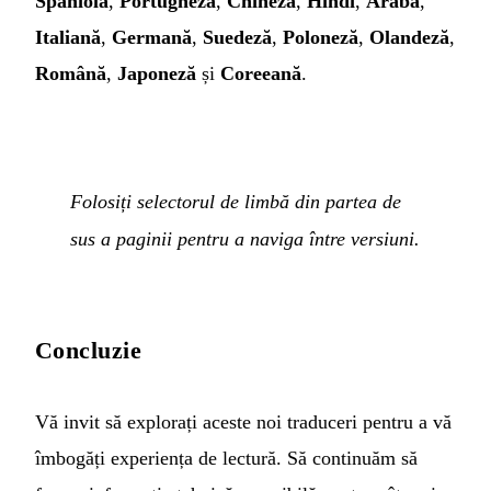
Spaniolă
,
Portugheză
,
Chineză
,
Hindi
,
Arabă
,
Italiană
,
Germană
,
Suedeză
,
Poloneză
,
Olandeză
,
Română
,
Japoneză
și
Coreeană
.
Folosiți selectorul de limbă din partea de
sus a paginii pentru a naviga între versiuni.
Concluzie
Vă invit să explorați aceste noi traduceri pentru a vă
îmbogăți experiența de lectură. Să continuăm să