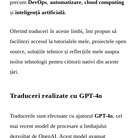
precum
DevOps
,
automatizare
,
cloud computing
și
inteligență artificială
.
Oferind traduceri în aceste limbi, îmi propun să
facilitezi accesul la tutorialele mele, proiectele open
source, soluțiile tehnice și reflecțiile mele asupra
noilor tehnologii pentru cititorii nativi din aceste
țări.
Traduceri realizate cu GPT-4o
Traducerile sunt efectuate cu ajutorul
GPT-4o
, cel
mai recent model de procesare a limbajului
dezvoltat de OpenAI. Acest model avansat