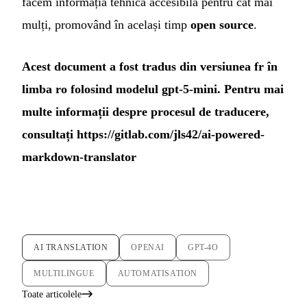
facem informația tehnică accesibilă pentru cât mai
mulți, promovând în același timp
open source
.
Acest document a fost tradus din versiunea fr în
limba ro folosind modelul gpt-5-mini. Pentru mai
multe informații despre procesul de traducere,
consultați
https://gitlab.com/jls42/ai-powered-
markdown-translator
AI TRANSLATION
OPENAI
GPT-4O
MULTILINGUE
AUTOMATISATION
Toate articolele