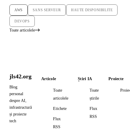
AWS
SANS SERVEUR
HAUTE DISPONIBILITE
DEVOPS
Toate articolele
jls42.org
Articole
Știri IA
Proiecte
Blog
Toate
Toate
Proiec
personal
articolele
știrile
despre AI,
infrastructură
Etichete
Flux
și proiecte
RSS
Flux
tech
RSS