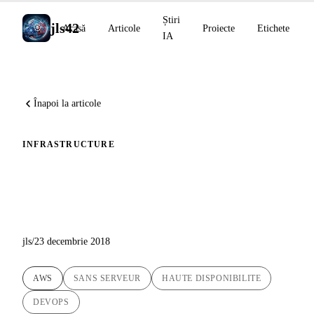
Știri
jls42
Acasă
Articole
Proiecte
Etichete
IA
Înapoi la articole
INFRASTRUCTURE
Infrastructura serverless a
blogului jls42.org
jls
/
23 decembrie 2018
AWS
SANS SERVEUR
HAUTE DISPONIBILITE
DEVOPS