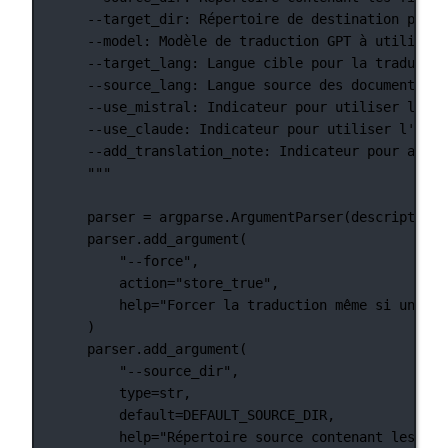
--target_dir: Répertoire de destination pour 
--model: Modèle de traduction GPT à utiliser.
--target_lang: Langue cible pour la traductio
--source_lang: Langue source des documents.
--use_mistral: Indicateur pour utiliser l'API
--use_claude: Indicateur pour utiliser l'API 
--add_translation_note: Indicateur pour ajout
"""
parser 
=
 argparse.ArgumentParser(
description
=
parser.add_argument(
"--force"
,
action
=
"store_true"
,
help
=
"Forcer la traduction même si une tr
)
parser.add_argument(
"--source_dir"
,
type
=
str
,
default
=
DEFAULT_SOURCE_DIR
,
help
=
"Répertoire source contenant les fic