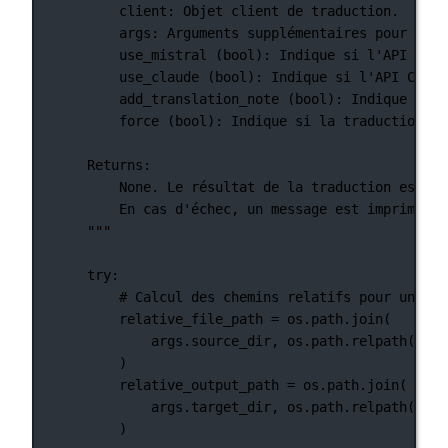
client: Objet client de traduction.
args: Arguments supplémentaires pour la t
use_mistral (bool): Indique si l'API Mist
use_claude (bool): Indique si l'API Claud
add_translation_note (bool): Indique si u
force (bool): Indique si la traduction do
Returns:
None. Le résultat de la traduction est éc
En cas d'échec, un message est imprimé po
"""
try
:
# Calcul des chemins relatifs pour un aff
relative_file_path 
=
 os.path.join(
args.source_dir, os.path.relpath(file
)
relative_output_path 
=
 os.path.join(
args.target_dir, os.path.relpath(outp
)