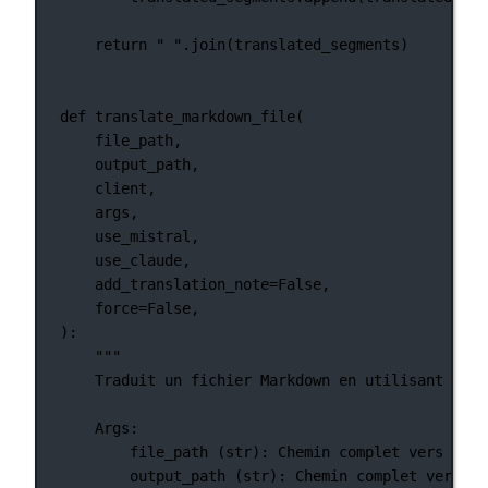
return
" "
.join(translated_segments)
def
translate_markdown_file
(
file_path,
output_path,
client,
args,
use_mistral,
use_claude,
add_translation_note
=
False
,
force
=
False
,
):
"""
Traduit un fichier Markdown en utilisant les 
Args:
file_path (str): Chemin complet vers le f
output_path (str): Chemin complet vers le