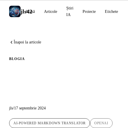
Știri
jls42
Acasă
Articole
Proiecte
Etichete
IA
Înapoi la articole
BLOG
IA
Actualizare a scriptului de
traducere automată :
Versiunea 1.5
jls
/
17 septembrie 2024
AI-POWERED MARKDOWN TRANSLATOR
OPENAI