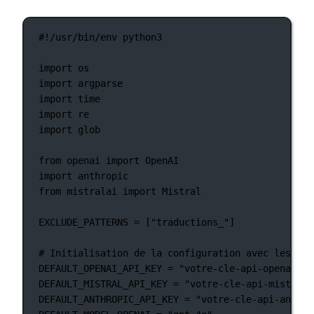
#!/usr/bin/env python3
import
 os
import
 argparse
import
 time
import
 re
import
 glob
from
 openai 
import
 OpenAI
import
 anthropic
from
 mistralai 
import
 Mistral
EXCLUDE_PATTERNS
=
 [
"traductions_"
]
# Initialisation de la configuration avec les val
DEFAULT_OPENAI_API_KEY
=
"votre-cle-api-openai-pa
DEFAULT_MISTRAL_API_KEY
=
"votre-cle-api-mistral-
DEFAULT_ANTHROPIC_API_KEY
=
"votre-cle-api-anthro