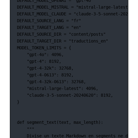
DEFAULT_MODEL_OPENAI
=
"gpt-4o"
DEFAULT_MODEL_MISTRAL
=
"mistral-large-latest"
DEFAULT_MODEL_CLAUDE
=
"claude-3-5-sonnet-2024062
DEFAULT_SOURCE_LANG
=
"fr"
DEFAULT_TARGET_LANG
=
"en"
DEFAULT_SOURCE_DIR
=
"content/posts"
DEFAULT_TARGET_DIR
=
"traductions_en"
MODEL_TOKEN_LIMITS
=
 {
"gpt-4o"
: 
4096
,
"gpt-4"
: 
8192
,
"gpt-4-32k"
: 
32768
,
"gpt-4-0613"
: 
8192
,
"gpt-4-32k-0613"
: 
32768
,
"mistral-large-latest"
: 
4096
,
"claude-3-5-sonnet-20240620"
: 
8192
,
}
def
segment_text
(text, max_length):
"""
Divise un texte Markdown en segments ne dépas