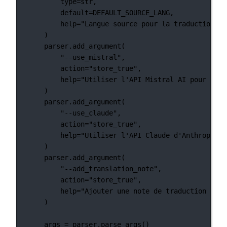
type
=
str
,
default
=
DEFAULT_SOURCE_LANG
,
help
=
"Langue source pour la traduction"
,
)
parser.add_argument(
"--use_mistral"
,
action
=
"store_true"
,
help
=
"Utiliser l'API Mistral AI pour la t
)
parser.add_argument(
"--use_claude"
,
action
=
"store_true"
,
help
=
"Utiliser l'API Claude d'Anthropic p
)
parser.add_argument(
"--add_translation_note"
,
action
=
"store_true"
,
help
=
"Ajouter une note de traduction au c
)
args 
=
 parser.parse_args()