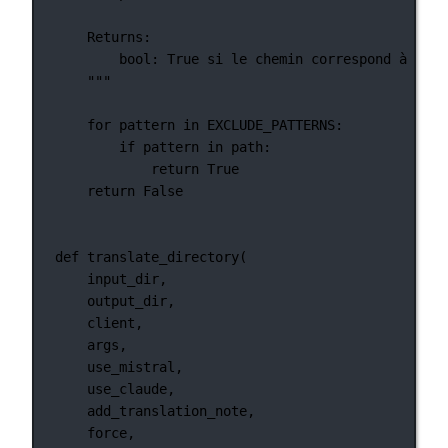
Returns:
bool: True si le chemin correspond à l'un
"""
for
 pattern 
in
EXCLUDE_PATTERNS
:
if
 pattern 
in
 path:
return
True
return
False
def
translate_directory
(
input_dir,
output_dir,
client,
args,
use_mistral,
use_claude,
add_translation_note,
force,