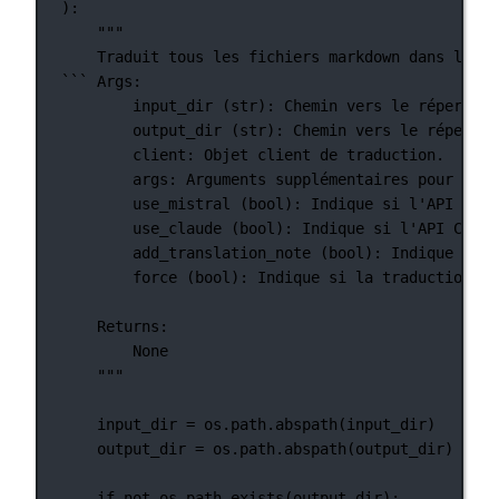
):
"""
Traduit tous les fichiers markdown dans le ré
``` Args:
input_dir (str): Chemin vers le répertoir
output_dir (str): Chemin vers le répertoi
client: Objet client de traduction.
args: Arguments supplémentaires pour la t
use_mistral (bool): Indique si l'API Mist
use_claude (bool): Indique si l'API Claud
add_translation_note (bool): Indique si u
force (bool): Indique si la traduction do
Returns:
None
"""
input_dir 
=
 os.path.abspath(input_dir)
output_dir 
=
 os.path.abspath(output_dir)
if
not
 os.path.exists(output_dir):