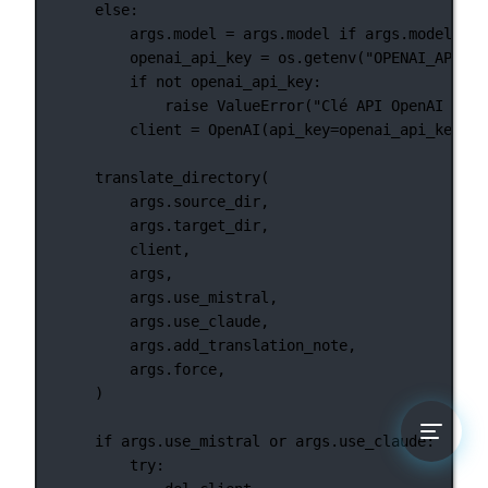
else
:
args.model 
=
 args.model 
if
 args.model 
els
openai_api_key 
=
 os.getenv(
"OPENAI_API_KE
if
not
 openai_api_key:
raise
ValueError
(
"Clé API OpenAI non 
client 
=
 OpenAI(
api_key
=
openai_api_key)
translate_directory(
args.source_dir,
args.target_dir,
client,
args,
args.use_mistral,
args.use_claude,
args.add_translation_note,
args.force,
)
if
 args.use_mistral 
or
 args.use_claude:
try
: