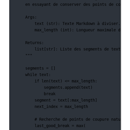
en essayant de conserver des points de coupur
Args:
text (str): Texte Markdown à diviser.
max_length (int): Longueur maximale de ch
Returns:
list[str]: Liste des segments de texte Ma
"""
segments 
=
 []
while
 text:
if
len
(text) 
<=
 max_length:
segments.append(text)
break
segment 
=
 text[:max_length]
next_index 
=
 max_length
# Recherche de points de coupure naturels
last_good_break 
=
max
(