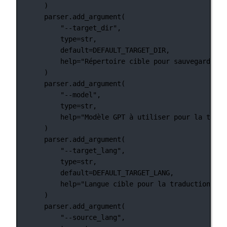
)
parser.add_argument(
"--target_dir"
,
type
=
str
,
default
=
DEFAULT_TARGET_DIR
,
help
=
"Répertoire cible pour sauvegarder l
)
parser.add_argument(
"--model"
,
type
=
str
,
help
=
"Modèle GPT à utiliser pour la tradu
)
parser.add_argument(
"--target_lang"
,
type
=
str
,
default
=
DEFAULT_TARGET_LANG
,
help
=
"Langue cible pour la traduction"
,
)
parser.add_argument(
"--source_lang"
,