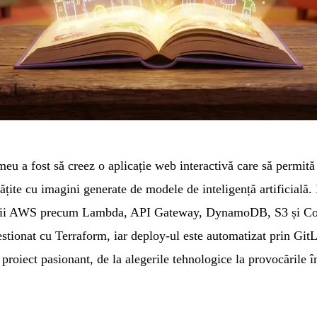
meu a fost să creez o aplicație web interactivă care să permită 
țite cu imagini generate de modele de inteligență artificială. 
icii AWS precum Lambda, API Gateway, DynamoDB, S3 și Cogn
estionat cu Terraform, iar deploy-ul este automatizat prin GitL
 proiect pasionant, de la alegerile tehnologice la provocările 