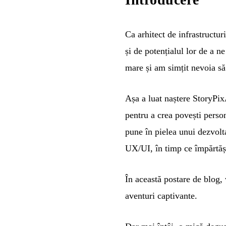
Ca arhitect de infrastructu
și de potențialul lor de a n
mare și am simțit nevoia să
Așa a luat naștere StoryPixA
pentru a crea povești person
pune în pielea unui dezvolt
UX/UI, în timp ce împărtăș
În această postare de blog, 
aventuri captivante.