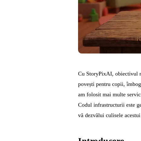
Cu
StoryPixAI
, obiectivul 
povești pentru copii, îmbogă
am folosit mai multe serv
Codul infrastructurii este g
vă dezvălui culisele acestui
Introducere