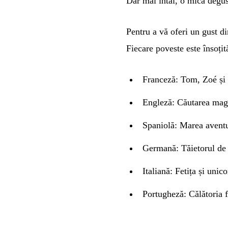
Dar mai întâi, o mică degus
Pentru a vă oferi un gust d
Fiecare poveste este însoțit
Franceză:
Tom, Zoé și
Engleză:
Căutarea magi
Spaniolă:
Marea aventu
Germană:
Tăietorul de
Italiană:
Fetița și unic
Portugheză:
Călătoria f