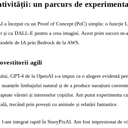
ativității: un parcurs de experiment
 a început cu un Proof of Concept (PoC) simplu: o funcție L
t și cu DALL-E pentru a crea imagini. Acest prim succes m-a
e modele de IA prin Bedrock de la AWS.
vestitorii agili
tului, GPT-4 de la OpenAI s-a impus ca o alegere evidentă pen
 nuanțele limbajului natural și de a produce narațiuni coerent
aptate vârstei și intereselor copiilor. Am putut experimenta cu d
ală, trecând prin povești cu animale și relatări fantastice.
 l-am integrat rapid în StoryPixAI. Am fost impresionat de vi