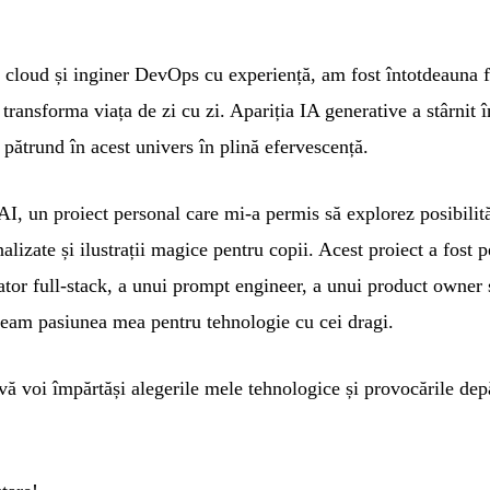
ri cloud și inginer DevOps cu experiență, am fost întotdeauna f
e transforma viața de zi cu zi. Apariția IA generative a stârnit 
 pătrund în acest univers în plină efervescență.
I, un proiect personal care mi-a permis să explorez posibilită
alizate și ilustrații magice pentru copii. Acest proiect a fost
ator full-stack, a unui prompt engineer, a unui product owner 
eam pasiunea mea pentru tehnologie cu cei dragi.
vă voi împărtăși alegerile mele tehnologice și provocările dep