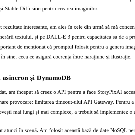
și Stable Diffusion pentru crearea imaginilor.
t rezultate interesante, am ales în cele din urmă să mă conce
enerării textului, și pe DALL-E 3 pentru capacitatea sa de a pro
mportant de menționat că promptul folosit pentru a genera imag
în sine, ceea ce asigură coerența între narațiune și ilustrație.
i asincron și DynamoDB
dat, am început să creez o API pentru a face StoryPixAI accesi
are provocare: limitarea timeout-ului API Gateway. Pentru a 
ovești mai lungi și mai complexe, a trebuit să implementez o a
tunci în scenă. Am folosit această bază de date NoSQL pentr