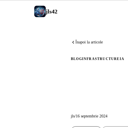
jls42
Înapoi la articole
BLOG
INFRASTRUCTURE
IA
Crearea p
generativ
jls
/
16 septembrie 2024