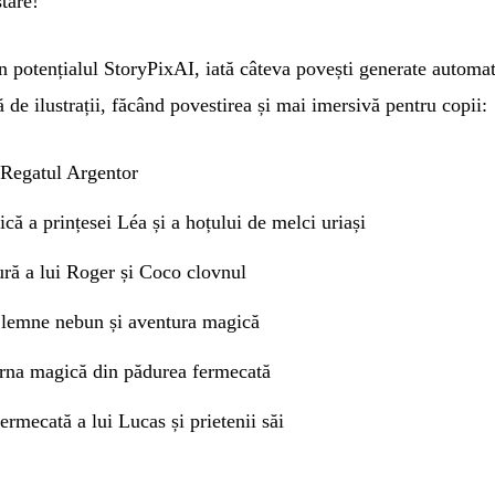
tare!
in potențialul StoryPixAI, iată câteva povești generate automat
ă de ilustrații, făcând povestirea și mai imersivă pentru copii:
 Regatul Argentor
că a prințesei Léa și a hoțului de melci uriași
ră a lui Roger și Coco clovnul
 lemne nebun și aventura magică
orna magică din pădurea fermecată
ermecată a lui Lucas și prietenii săi