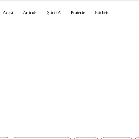
Acasă
Articole
Știri IA
Proiecte
Etichete
oveștilor pentru copi
ă: aventura StoryPix