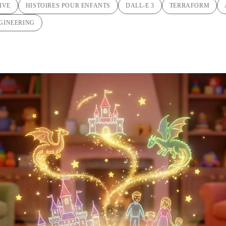
IVE
HISTOIRES POUR ENFANTS
DALL-E 3
TERRAFORM
GINEERING