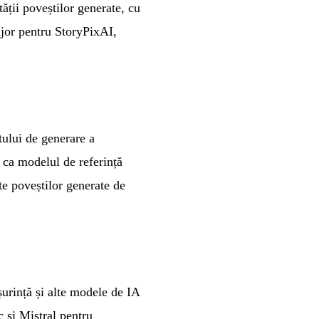
tății poveștilor generate, cu
ajor pentru StoryPixAI,
tului de generare a
 ca modelul de referință
ate poveștilor generate de
urință și alte modele de IA
 și Mistral pentru