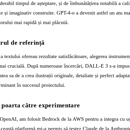
derabil timpul de așteptare, și de îmbunătățirea notabilă a cali
nte și imaginativ construite. GPT-4-o a devenit astfel un atu m
torului mai rapidă și mai plăcută.
rul de referință
 textului ofereau rezultate satisfăcătoare, alegerea instrumen
i mai crucială. După numeroase încercări, DALL-E 3 s-a impus
ea sa de a crea ilustrații originale, detaliate și perfect adapt
rminant în succesul proiectului.
 poarta către experimentare
 OpenAI, am folosit Bedrock de la AWS pentru a integra cu uș
ceastă platformă mi-a permis să testez Claude de la Anthropic