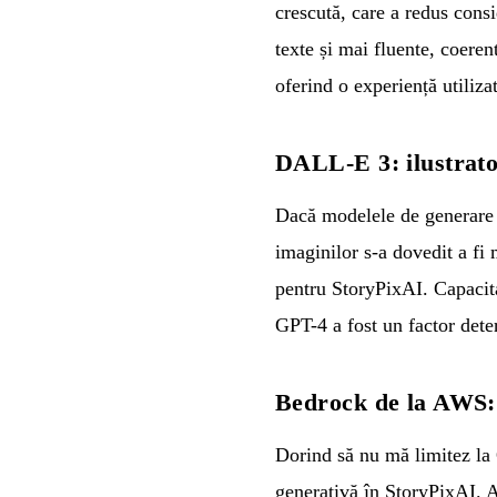
crescută, care a redus consi
texte și mai fluente, coere
oferind o experiență utiliza
DALL-E 3: ilustrato
Dacă modelele de generare a
imaginilor s-a dovedit a f
pentru StoryPixAI. Capacitat
GPT-4 a fost un factor dete
Bedrock de la AWS:
Dorind să nu mă limitez la
generativă în StoryPixAI. A