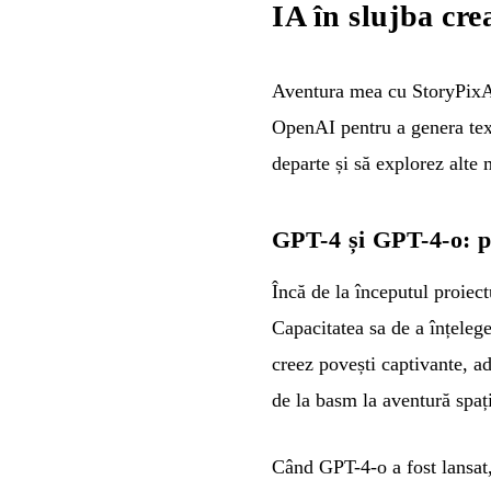
IA în slujba cre
Aventura mea cu StoryPixAI
OpenAI pentru a genera tex
departe și să explorez alt
GPT-4 și GPT-4-o: po
Încă de la începutul proiec
Capacitatea sa de a înțelege
creez povești captivante, ad
de la basm la aventură spați
Când GPT-4-o a fost lansat,