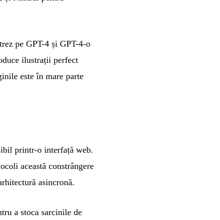
ntrez pe GPT-4 și GPT-4-o
duce ilustrații perfect
inile este în mare parte
bil printr-o interfață web.
ocoli această constrângere
rhitectură asincronă.
u a stoca sarcinile de