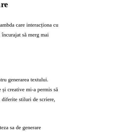
are
ambda care interacționa cu
 încurajat să merg mai
tru generarea textului.
e și creative mi-a permis să
iferite stiluri de scriere,
teza sa de generare