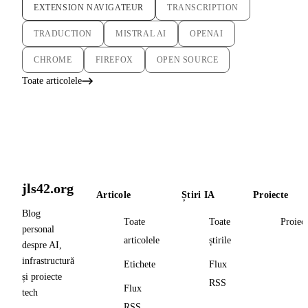
EXTENSION NAVIGATEUR
TRANSCRIPTION
TRADUCTION
MISTRAL AI
OPENAI
CHROME
FIREFOX
OPEN SOURCE
Toate articolele
jls42.org
Articole
Știri IA
Proiecte
Blog
Toate
Toate
Proiec
personal
articolele
știrile
despre AI,
infrastructură
Etichete
Flux
și proiecte
RSS
Flux
tech
RSS