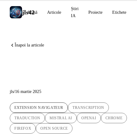
Știri
jls42
Acasă
Articole
Proiecte
Etichete
IA
Înapoi la articole
Babel Fish AI : Extensie de
transcriere și traducere vocală
jls
/
16 martie 2025
EXTENSION NAVIGATEUR
TRANSCRIPTION
TRADUCTION
MISTRAL AI
OPENAI
CHROME
FIREFOX
OPEN SOURCE