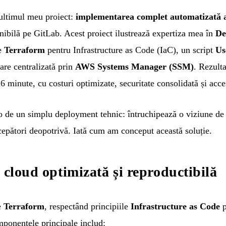
 ultimul meu proiect:
implementarea complet automatizată
onibilă pe
GitLab
. Acest proiect ilustrează expertiza mea în
De
pe
Terraform
pentru Infrastructure as Code (IaC), un script
Us
are centralizată prin
AWS Systems Manager (SSM)
. Rezult
6 minute, cu costuri optimizate, securitate consolidată și acc
o de un simplu deployment tehnic: întruchipează o viziune de
ncepători deopotrivă. Iată cum am conceput această soluție.
 cloud optimizată și reproductibilă
e
Terraform
, respectând principiile
Infrastructure as Code
p
omponentele principale includ: