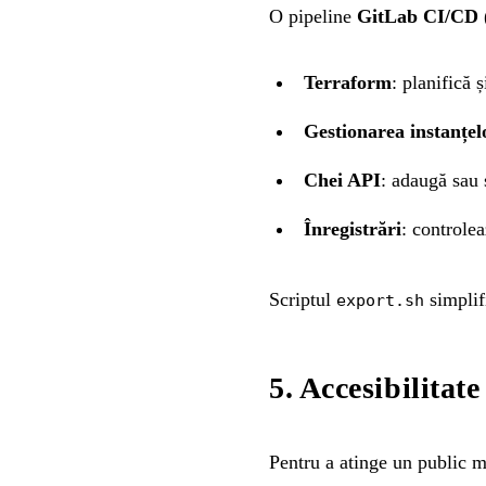
O pipeline
GitLab CI/CD
Terraform
: planifică 
Gestionarea instanțel
Chei API
: adaugă sau 
Înregistrări
: controle
Scriptul
simplifi
export.sh
5. Accesibilitat
Pentru a atinge un public 