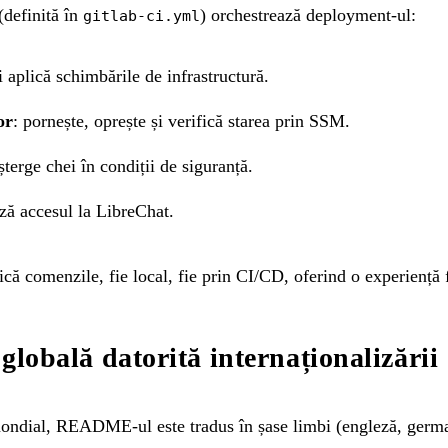
(definită în
) orchestrează deployment-ul:
gitlab-ci.yml
și aplică schimbările de infrastructură.
or
: pornește, oprește și verifică starea prin SSM.
șterge chei în condiții de siguranță.
ază accesul la LibreChat.
că comenzile, fie local, fie prin CI/CD, oferind o experiență f
e globală datorită internaționalizării
mondial, README-ul este tradus în șase limbi (engleză, germa