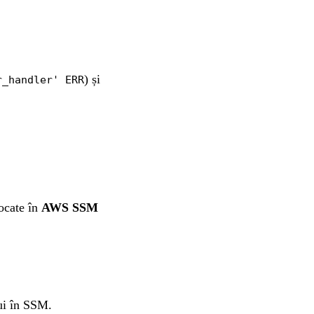
) și
r_handler' ERR
tocate în
AWS SSM
lui în SSM.