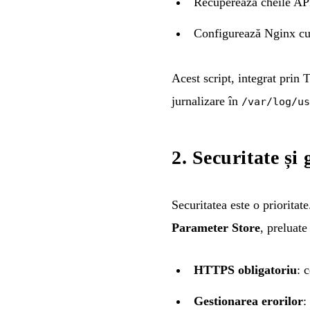
Recuperează cheile AP
Configurează Nginx cu
Acest script, integrat prin 
jurnalizare în
/var/log/us
2. Securitate și
Securitatea este o priorita
Parameter Store
, preluate
HTTPS obligatoriu
: 
Gestionarea erorilor
: