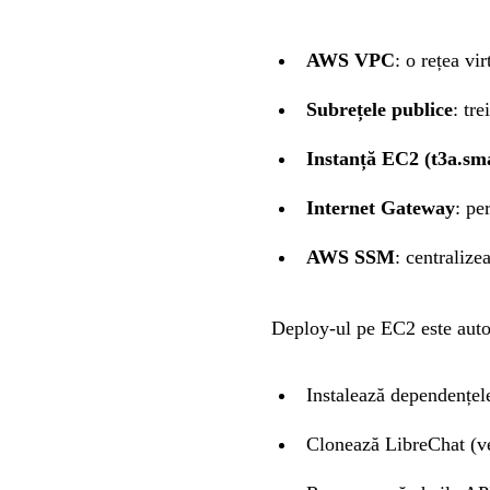
AWS VPC
: o rețea vi
Subrețele publice
: tre
Instanță EC2 (t3a.sma
Internet Gateway
: pe
AWS SSM
: centraliz
Deploy-ul pe EC2 este auto
Instalează dependențele
Clonează LibreChat (ve