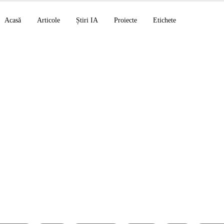
Acasă
Articole
Știri IA
Proiecte
Etichete
tare complet automat
t pe AWS EC2 : O sol
novatoare