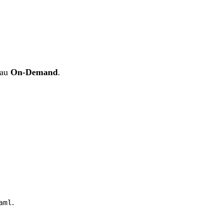
au
On-Demand
.
.
aml