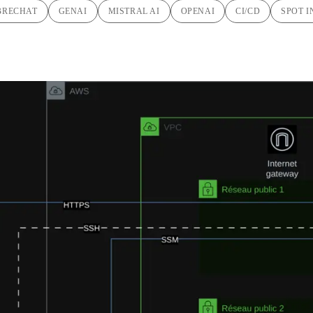
BRECHAT
GENAI
MISTRAL AI
OPENAI
CI/CD
SPOT 