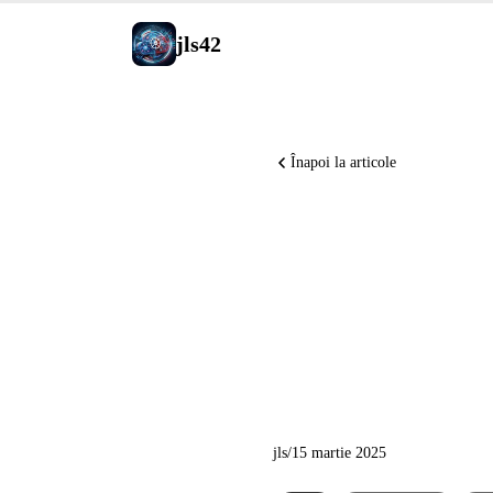
jls42
Înapoi la articole
Implemen
LibreCha
DevOps i
jls
/
15 martie 2025