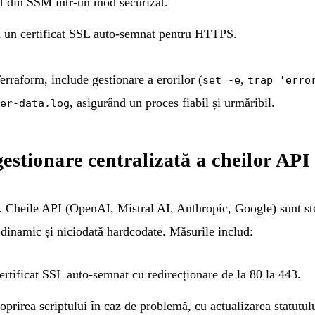
I din SSM într-un mod securizat.
 un certificat SSL auto-semnat pentru HTTPS.
Terraform, include gestionare a erorilor (
,
set -e
trap 'erro
, asigurând un proces fiabil și urmăribil.
er-data.log
 gestionare centralizată a cheilor API
te. Cheile API (OpenAI, Mistral AI, Anthropic, Google) sunt s
 dinamic și niciodată hardcodate. Măsurile includ:
certificat SSL auto-semnat cu redirecționare de la 80 la 443.
 oprirea scriptului în caz de problemă, cu actualizarea statutu