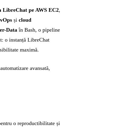
 a
LibreChat
pe AWS EC2
,
vOps
și
cloud
er-Data
în Bash, o pipeline
at: o instanță LibreChat
esibilitate maximă.
 automatizare avansată,
entru o reproductibilitate și