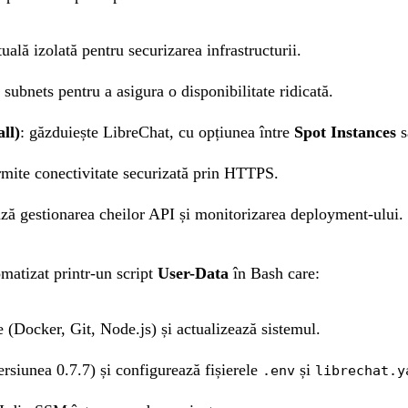
rtuală izolată pentru securizarea infrastructurii.
i subnets pentru a asigura o disponibilitate ridicată.
ll)
: găzduiește LibreChat, cu opțiunea între
Spot Instances
s
rmite conectivitate securizată prin HTTPS.
ează gestionarea cheilor API și monitorizarea deployment-ului.
matizat printr-un script
User-Data
în Bash care:
 (Docker, Git, Node.js) și actualizează sistemul.
rsiunea 0.7.7) și configurează fișierele
și
.env
librechat.y