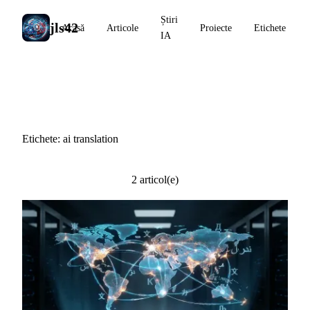
Știri
jls42
Acasă
Articole
Proiecte
Etichete
IA
#ai translation
Etichete: ai translation
2 articol(e)