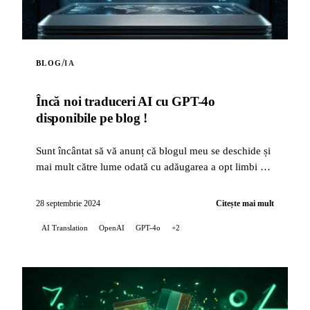
/
BLOG
IA
Încă noi traduceri AI cu GPT-4o
disponibile pe blog !
Sunt încântat să vă anunț că blogul meu se deschide și
mai mult către lume odată cu adăugarea a opt limbi noi
pentru traducerile automate ale artic...
28 septembrie 2024
Citește mai mult
AI Translation
OpenAI
GPT-4o
+2