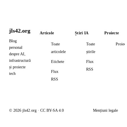
jls42.org
Articole
Știri IA
Proiecte
Blog
Toate
Toate
Proiec
personal
articolele
știrile
despre AI,
infrastructură
Etichete
Flux
și proiecte
RSS
Flux
tech
RSS
© 2026 jls42.org · CC BY-SA 4.0
Mențiuni legale