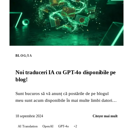
/
BLOG
IA
Noi traduceri IA cu GPT-4o disponibile pe
blog!
Sunt bucuros să vă anunț că postările de pe blogul
meu sunt acum disponibile în mai multe limbi datorită
capacităților de traducere ale inteligenței artifi...
18 septembrie 2024
Citește mai mult
AI Translation
OpenAI
GPT-4o
+2