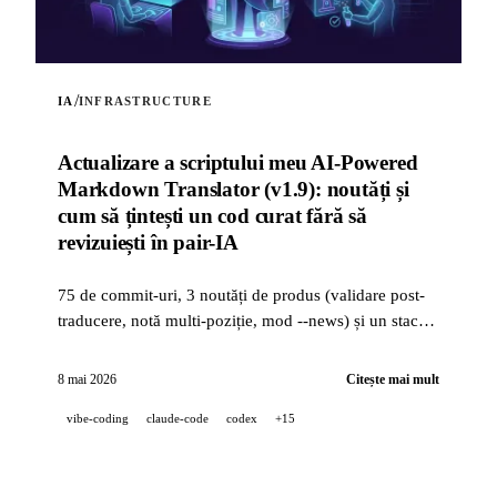
/
IA
INFRASTRUCTURE
Actualizare a scriptului meu AI-Powered
Markdown Translator (v1.9): noutăți și
cum să țintești un cod curat fără să
revizuiești în pair-IA
75 de commit-uri, 3 noutăți de produs (validare post-
traducere, notă multi-poziție, mod --news) și un stack
de calitate industrială (14 hooks, 229 de teste,
revizuire PR asistată de IA) pentru a ținti un cod curat
8 mai 2026
Citește mai mult
când un proiect este dezvoltat 100 % în pair-IA.
vibe-coding
claude-code
codex
+15