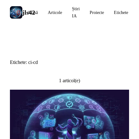
Știri
jls42
Acasă
Articole
Proiecte
Etichete
IA
#ci-cd
Etichete: ci-cd
1 articol(e)