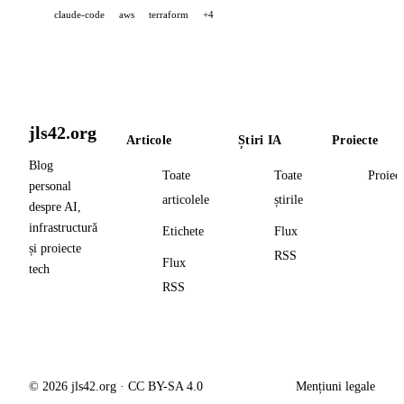
claude-code
aws
terraform
+4
jls42.org
Articole
Știri IA
Proiecte
Blog
Toate
Toate
Proiec
personal
articolele
știrile
despre AI,
infrastructură
Etichete
Flux
și proiecte
RSS
Flux
tech
RSS
© 2026 jls42.org · CC BY-SA 4.0
Mențiuni legale