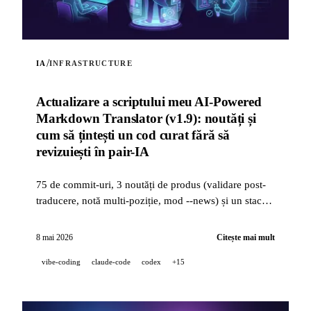
/
IA
INFRASTRUCTURE
Actualizare a scriptului meu AI-Powered
Markdown Translator (v1.9): noutăți și
cum să țintești un cod curat fără să
revizuiești în pair-IA
75 de commit-uri, 3 noutăți de produs (validare post-
traducere, notă multi-poziție, mod --news) și un stack
de calitate industrială (14 hooks, 229 de teste,
revizuire PR asistată de IA) pentru a ținti un cod curat
8 mai 2026
Citește mai mult
când un proiect este dezvoltat 100 % în pair-IA.
vibe-coding
claude-code
codex
+15