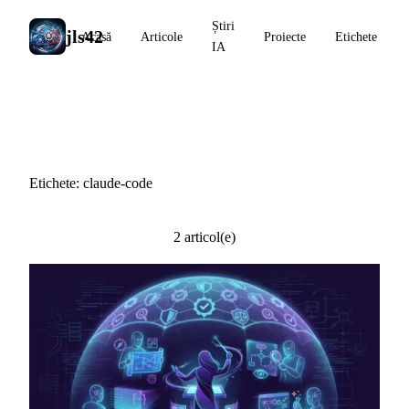
Știri
jls42
Acasă
Articole
Proiecte
Etichete
IA
#claude-code
Etichete: claude-code
2 articol(e)