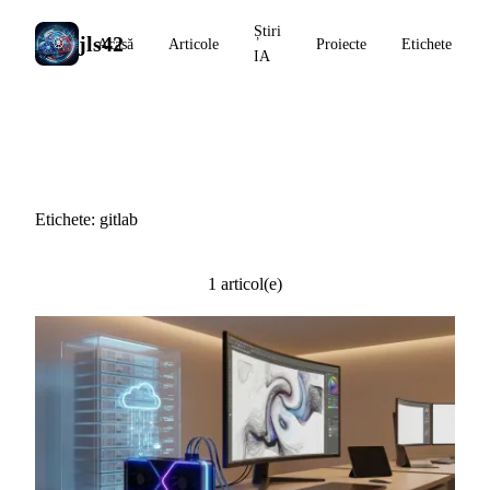
Știri
jls42
Acasă
Articole
Proiecte
Etichete
IA
#gitlab
Etichete: gitlab
1 articol(e)