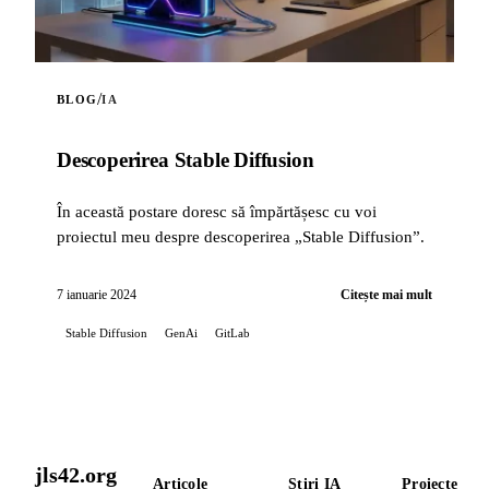
/
BLOG
IA
Descoperirea Stable Diffusion
În această postare doresc să împărtășesc cu voi
proiectul meu despre descoperirea „Stable Diffusion”.
7 ianuarie 2024
Citește mai mult
Stable Diffusion
GenAi
GitLab
jls42.org
Articole
Știri IA
Proiecte