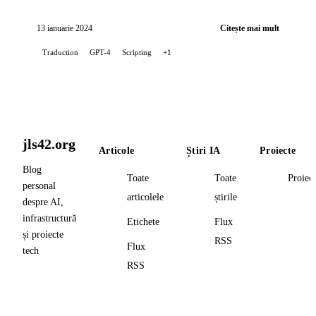
traducerea postărilor de pe blogul meu, folosind...
13 ianuarie 2024
Citește mai mult
Traduction
GPT-4
Scripting
+1
jls42.org
Articole
Știri IA
Proiecte
Blog
Toate
Toate
Proiec
personal
articolele
știrile
despre AI,
infrastructură
Etichete
Flux
și proiecte
RSS
Flux
tech
RSS