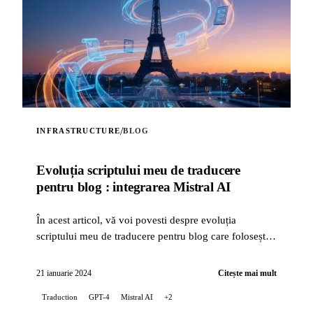
/
INFRASTRUCTURE
BLOG
Evoluția scriptului meu de traducere
pentru blog : integrarea Mistral AI
În acest articol, vă voi povesti despre evoluția
scriptului meu de traducere pentru blog care folosește
inteligența artificială, cu integrarea tehnologiei Mistral
AI...
21 ianuarie 2024
Citește mai mult
Traduction
GPT-4
Mistral AI
+2