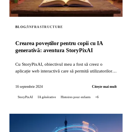
/
BLOG
INFRASTRUCTURE
Crearea poveștilor pentru copii cu IA
generativă: aventura StoryPixAI
Cu StoryPixAI, obiectivul meu a fost să creez o
aplicație web interactivă care să permită utilizatorilor
să genereze povești pentru copii, îmbogățite cu ...
16 septembrie 2024
Citește mai mult
StoryPixAI
IA générative
Histoires pour enfants
+6