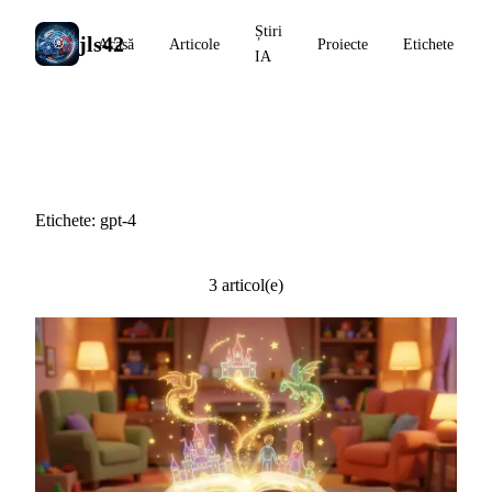
Știri
jls42
Acasă
Articole
Proiecte
Etichete
IA
#gpt-4
Etichete: gpt-4
3 articol(e)