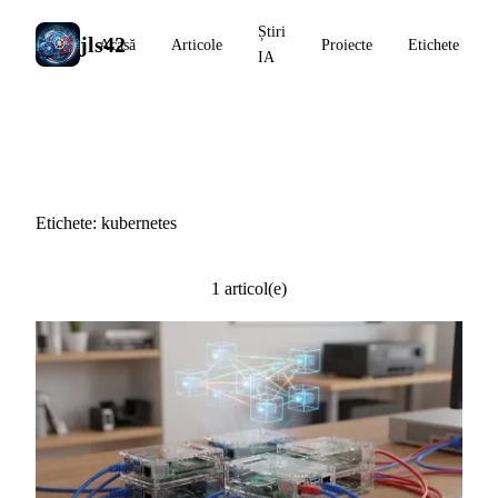
Știri
jls42
Acasă
Articole
Proiecte
Etichete
IA
#kubernetes
Etichete: kubernetes
1 articol(e)