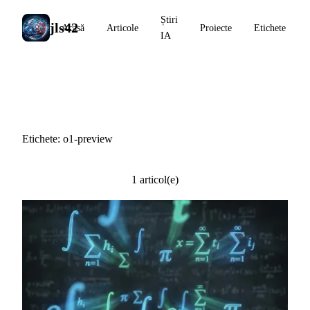
Știri
jls42
Acasă
Articole
Proiecte
Etichete
IA
#o1-preview
Etichete: o1-preview
1 articol(e)