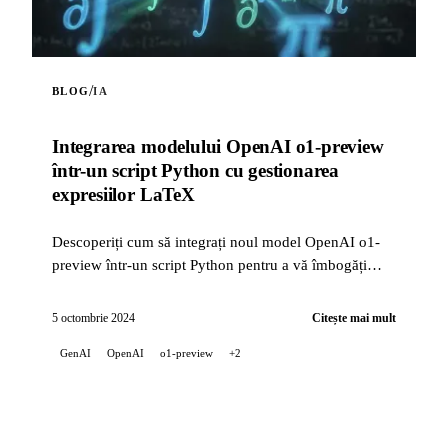
/
BLOG
IA
Integrarea modelului OpenAI o1-preview
într-un script Python cu gestionarea
expresiilor LaTeX
Descoperiți cum să integrați noul model OpenAI o1-
preview într-un script Python pentru a vă îmbogăți
proiectele de inteligență artificială. Acest script vă pe...
5 octombrie 2024
Citește mai mult
GenAI
OpenAI
o1-preview
+2