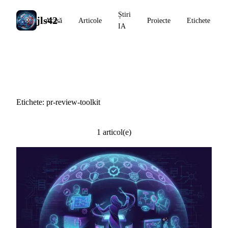
Știri
jls42
Acasă
Articole
Proiecte
Etichete
IA
#pr-review-toolkit
Etichete: pr-review-toolkit
1 articol(e)