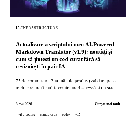
/
IA
INFRASTRUCTURE
Actualizare a scriptului meu AI-Powered
Markdown Translator (v1.9): noutăți și
cum să țintești un cod curat fără să
revizuiești în pair-IA
75 de commit-uri, 3 noutăți de produs (validare post-
traducere, notă multi-poziție, mod --news) și un stack
de calitate industrială (14 hooks, 229 de teste,
revizuire PR asistată de IA) pentru a ținti un cod curat
8 mai 2026
Citește mai mult
când un proiect este dezvoltat 100 % în pair-IA.
vibe-coding
claude-code
codex
+15