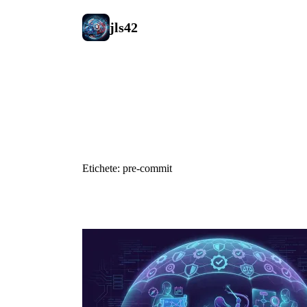
jls42
#pre-commi
Etichete: pre-commit