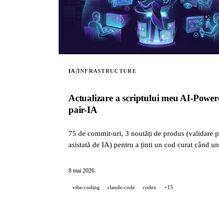
/
IA
INFRASTRUCTURE
Actualizare a scriptului meu AI-Powere
pair-IA
75 de commit-uri, 3 noutăți de produs (validare po
asistată de IA) pentru a ținti un cod curat când u
8 mai 2026
vibe-coding
claude-code
codex
+15