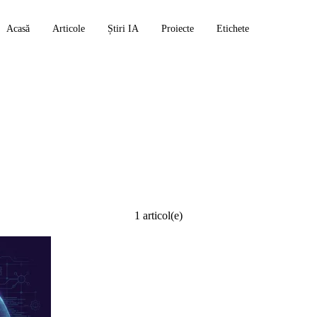
Acasă
Articole
Știri IA
Proiecte
Etichete
t
1 articol(e)