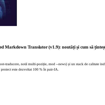
d Markdown Translator (v1.9): noutăți și cum să țintești 
st-traducere, notă multi-poziție, mod --news) și un stack de calitate ind
n proiect este dezvoltat 100 % în pair-IA.