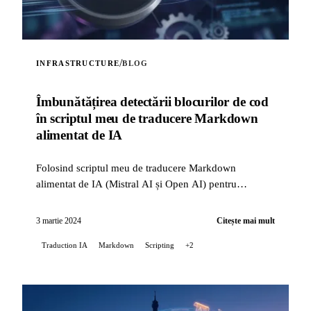
/
INFRASTRUCTURE
BLOG
Îmbunătățirea detectării blocurilor de cod
în scriptul meu de traducere Markdown
alimentat de IA
Folosind scriptul meu de traducere Markdown
alimentat de IA (Mistral AI și Open AI) pentru
README-ul proiectului meu Stable Diffusion pe
GitLab, am întâlnit...
3 martie 2024
Citește mai mult
Traduction IA
Markdown
Scripting
+2