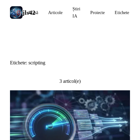
Știri
jls42
Acasă
Articole
Proiecte
Etichete
IA
#scripting
Etichete: scripting
3 articol(e)