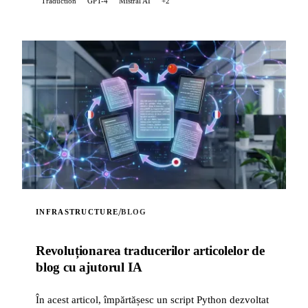
Traduction
GPT-4
Mistral AI
+2
/
INFRASTRUCTURE
BLOG
Revoluționarea traducerilor articolelor de
blog cu ajutorul IA
În acest articol, împărtășesc un script Python dezvoltat