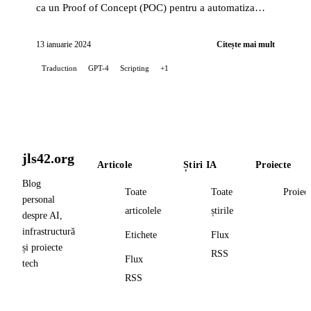
ca un Proof of Concept (POC) pentru a automatiza
traducerea postărilor de pe blogul meu, folosind...
13 ianuarie 2024
Citește mai mult
Traduction
GPT-4
Scripting
+1
jls42.org
Articole
Știri IA
Proiecte
Blog
Toate
Toate
Proiec
personal
articolele
știrile
despre AI,
infrastructură
Etichete
Flux
și proiecte
RSS
Flux
tech
RSS