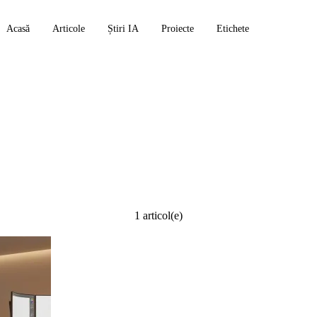
Acasă
Articole
Știri IA
Proiecte
Etichete
usion
1 articol(e)