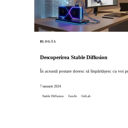
/
BLOG
IA
Descoperirea Stable Diffusion
În această postare doresc să împărtășesc cu voi p
7 ianuarie 2024
Stable Diffusion
GenAi
GitLab