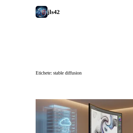
jls42
#stable diff
Etichete: stable diffusion