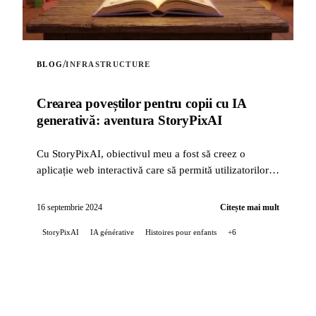
/
BLOG
INFRASTRUCTURE
Crearea poveștilor pentru copii cu IA
generativă: aventura StoryPixAI
Cu StoryPixAI, obiectivul meu a fost să creez o
aplicație web interactivă care să permită utilizatorilor
să genereze povești pentru copii, îmbogățite cu ...
16 septembrie 2024
Citește mai mult
StoryPixAI
IA générative
Histoires pour enfants
+6