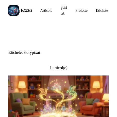
Știri
jls42
Acasă
Articole
Proiecte
Etichete
IA
#storypixai
Etichete: storypixai
1 articol(e)