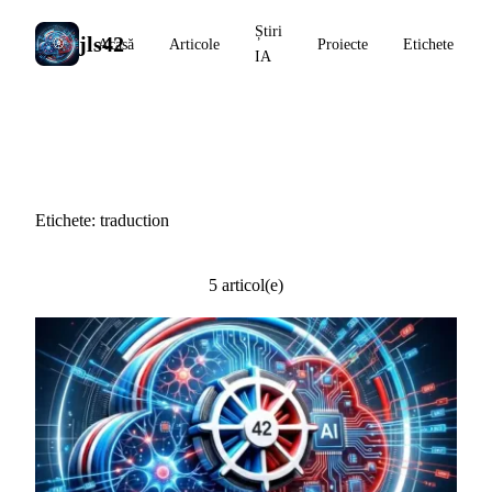
Știri
jls42
Acasă
Articole
Proiecte
Etichete
IA
#traduction
Etichete: traduction
5 articol(e)