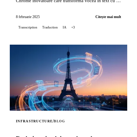
Chrome inovatoare care transformă vocea în text cu o
precizie excepțională, oferind în același timp o opțiune
de traducere automată...
8 februarie 2025
Citește mai mult
Transcription
Traduction
IA
+3
/
INFRASTRUCTURE
BLOG