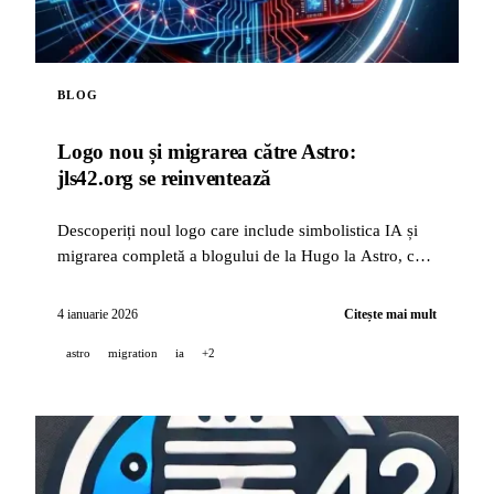
BLOG
Logo nou și migrarea către Astro:
jls42.org se reinventează
Descoperiți noul logo care include simbolistica IA și
migrarea completă a blogului de la Hugo la Astro, cu
traducere automată în 15 limbi.
4 ianuarie 2026
Citește mai mult
astro
migration
ia
+2