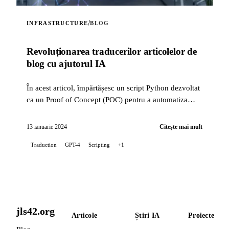
/
INFRASTRUCTURE
BLOG
Revoluționarea traducerilor articolelor de
blog cu ajutorul IA
În acest articol, împărtășesc un script Python dezvoltat
ca un Proof of Concept (POC) pentru a automatiza
traducerea postărilor de pe blogul meu, folosind...
13 ianuarie 2024
Citește mai mult
Traduction
GPT-4
Scripting
+1
jls42.org
Articole
Știri IA
Proiecte