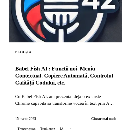
/
BLOG
IA
Babel Fish AI : Funcții noi, Meniu
Contextual, Copiere Automată, Controlul
Calității Codului, etc.
Cu Babel Fish AI, am prezentat deja o extensie
Chrome capabilă să transforme vocea în text prin API-
ul Whisper de la OpenAI, oferind de asemenea o
traduc...
15 martie 2025
Citește mai mult
Transcription
Traduction
IA
+4