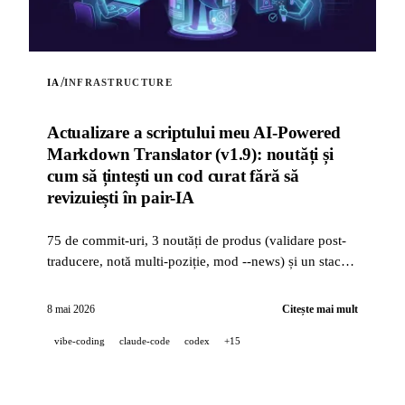
/
IA
INFRASTRUCTURE
Actualizare a scriptului meu AI-Powered
Markdown Translator (v1.9): noutăți și
cum să țintești un cod curat fără să
revizuiești în pair-IA
75 de commit-uri, 3 noutăți de produs (validare post-
traducere, notă multi-poziție, mod --news) și un stack
de calitate industrială (14 hooks, 229 de teste,
revizuire PR asistată de IA) pentru a ținti un cod curat
8 mai 2026
Citește mai mult
când un proiect este dezvoltat 100 % în pair-IA.
vibe-coding
claude-code
codex
+15