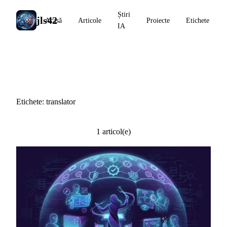
Știri
jls42
Acasă
Articole
Proiecte
Etichete
IA
#translator
Etichete: translator
1 articol(e)