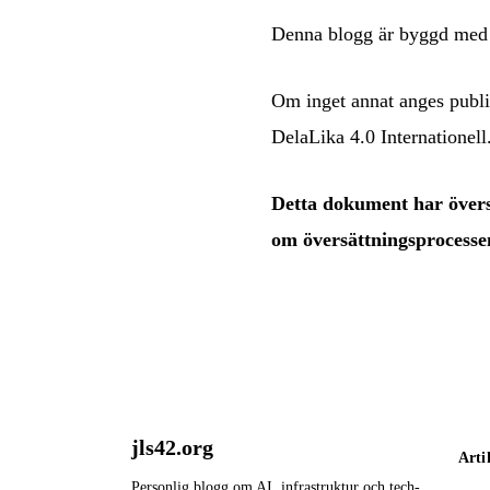
Denna blogg är byggd me
Om inget annat anges publi
DelaLika 4.0 Internationell
Detta dokument har översa
om översättningsprocesse
jls42.org
Arti
Personlig blogg om AI, infrastruktur och tech-