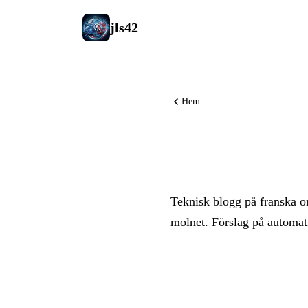
jls42
Hem
Om den h
Teknisk blogg på franska om
molnet. Förslag på automati