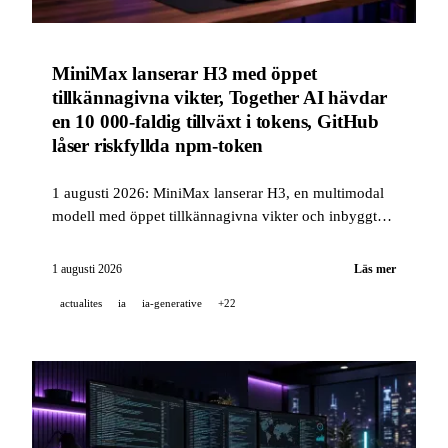
MiniMax lanserar H3 med öppet
tillkännagivna vikter, Together AI hävdar
en 10 000-faldig tillväxt i tokens, GitHub
låser riskfyllda npm-token
1 augusti 2026: MiniMax lanserar H3, en multimodal
modell med öppet tillkännagivna vikter och inbyggt
stereoljud, Together AI hävdar en mer än 10 000-
faldig ökning av servade tokens, och GitHub
1 augusti 2026
Läs mer
begränsar npm-token för att kringgå 2FA efter en våg
actualites
ia
ia-generative
+22
av kontokapningar.