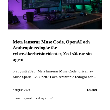
Meta lanserar Muse Code, OpenAI och
Anthropic redogör för
cybersäkerhetsincidenter, Zed säkrar sin
agent
5 augusti 2026: Meta lanserar Muse Code, driven av
Muse Spark 1.2, OpenAI och Anthropic redogör för
cybersäkerhetsincidenter som inträffade under
utvärderingar utförda av UK AI Security Institute, och
5 augusti 2026
Läs mer
Zed sandboxar som standard sin agents verktyg i
meta
openai
anthropic
+6
version 1.14.