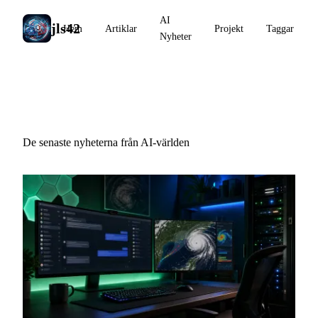
AI
jls42
Hem
Artiklar
Projekt
Taggar
Nyheter
AI Nyheter
De senaste nyheterna från AI-världen