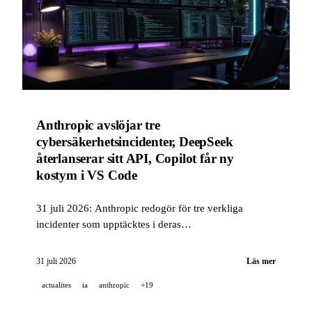
Anthropic avslöjar tre
cybersäkerhetsincidenter, DeepSeek
återlanserar sitt API, Copilot får ny
kostym i VS Code
31 juli 2026: Anthropic redogör för tre verkliga
incidenter som upptäcktes i deras
cybersäkerhetsutvärderingar, DeepSeek återlanserar
sitt API med V4-Flash-0731, och GitHub Copilot i VS
31 juli 2026
Läs mer
Code summerar juli med en omarbetning av fönstret
actualites
ia
anthropic
+19
Agents.