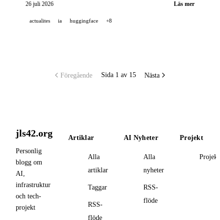
Weights som redan har samundertecknats av
26 juli 2026
Läs mer
Microsoft, Genspark och GitHub. Google
actualites
ia
huggingface
+8
vidareutvecklar Antigravity och dess CLI, och Suno
lanserar tio nya webb- och mobilfunktioner.
Föregående
Nästa
Sida 1 av 15
jls42.org
Artiklar
AI Nyheter
Projekt
Personlig
Alla
Alla
Projekt
blogg om
artiklar
nyheter
AI,
infrastruktur
Taggar
RSS-
och tech-
flöde
RSS-
projekt
flöde