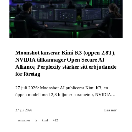
Moonshot lanserar Kimi K3 (öppen 2,8T),
NVIDIA tillkännager Open Secure AI
Alliance, Perplexity stärker sitt erbjudande
för företag
27 juli 2026: Moonshot AI publicerar Kimi K3, en
öppen modell med 2,8 biljoner parametrar, NVIDIA
samlar en industriallians kring säkerheten för AI-
system med fler än 30 partners, och Perplexity
27 juli 2026
Läs mer
publicerar en tät företagschangelog.
actualites
ia
kimi
+12