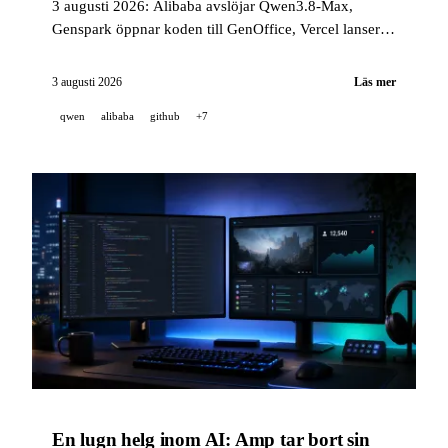
3 augusti 2026: Alibaba avslöjar Qwen3.8-Max,
Genspark öppnar koden till GenOffice, Vercel lanserar
ett programmatiskt API för v0, och Cursor, GitHub,
Sakana AI, MiniMax H3 och Runway publicerar flera
3 augusti 2026
Läs mer
anmärkningsvärda uppdateringar.
qwen
alibaba
github
+7
En lugn helg inom AI: Amp tar bort sin