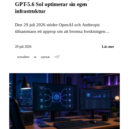
GPT-5.6 Sol optimerar sin egen
infrastruktur
Den 29 juli 2026 stöder OpenAI och Anthropic
tillsammans ett upprop om att bromsa forskningen
inom artificiell intelligens, två konkurrenter publicerar
verktyg med öppen källkod för att säkra kodagenter,
29 juli 2026
Läs mer
och GPT-5.6 Sol optimerar sin egen
actualites
ia
openai
+17
tjänsteinfrastruktur.