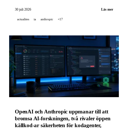
DeepMind lanserar Gemini Robotics ER 2 för
samarbete mellan robotar, och OpenAI sänker priserna
30 juli 2026
Läs mer
för GPT-5.6.
actualites
ia
anthropic
+17
OpenAI och Anthropic uppmanar till att
bromsa AI-forskningen, två rivaler öppen
källkod-ar säkerheten för kodagenter,