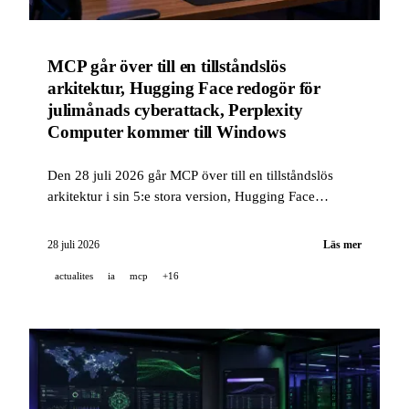
MCP går över till en tillståndslös
arkitektur, Hugging Face redogör för
julimånads cyberattack, Perplexity
Computer kommer till Windows
Den 28 juli 2026 går MCP över till en tillståndslös
arkitektur i sin 5:e stora version, Hugging Face
publicerar den fullständiga tidslinjen för julimånads
cyberattack, och Perplexity Computer kommer till
28 juli 2026
Läs mer
Windows med orkestrering av 15 modeller och fler.
actualites
ia
mcp
+16