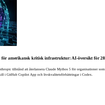
för amerikansk kritisk infrastruktur: AI-översikt för 2
ropic tillstånd att återlansera Claude Mythos 5 för organisationer som dr
ill i GitHub Copilot App och livskvalitetsförbättringar i Codex.