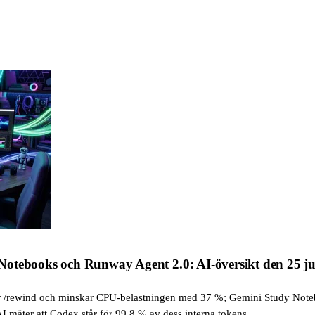
Notebooks och Runway Agent 2.0: AI-översikt den 25 j
r /rewind och minskar CPU-belastningen med 37 %; Gemini Study Noteb
mäter att Codex står för 99,8 % av dess interna tokens.