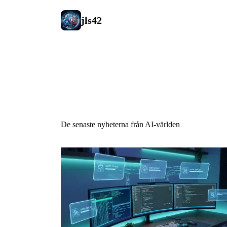
jls42
AI Nyheter
De senaste nyheterna från AI-världen