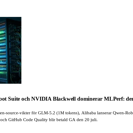
t Suite och NVIDIA Blackwell dominerar MLPerf: den
open-source-vikter för GLM-5.2 (1M tokens), Alibaba lanserar Qwen-Ro
 och GitHub Code Quality blir betald GA den 20 juli.