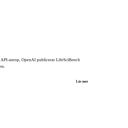
da API-anrop, OpenAI publicerar LifeSciBench
en.
Läs mer