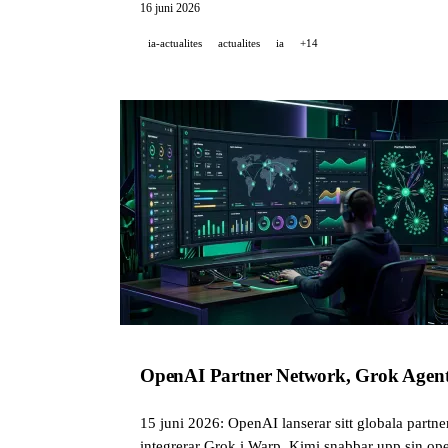
16 juni 2026
ia-actualites
actualites
ia
+14
OpenAI Partner Network, Grok Agent
15 juni 2026: OpenAI lanserar sitt globala partn
integrerar Grok i Warp, Kimi snabbar upp sin ope