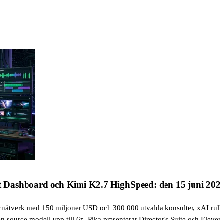
 Dashboard och Kimi K2.7 HighSpeed: den 15 juni 20
ernätverk med 150 miljoner USD och 300 000 utvalda konsulter, xAI rull
n source-modell upp till 6x, Pika presenterar Director's Suite och Ele