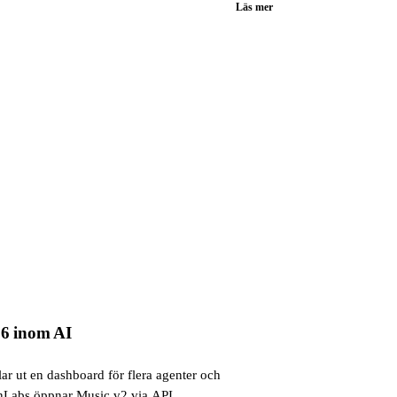
Läs mer
26 inom AI
ar ut en dashboard för flera agenter och
venLabs öppnar Music v2 via API.