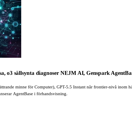
lsa, o3 sällsynta diagnoser NEJM AI, Genspark AgentBa
bättrande minne för Computer), GPT-5.5 Instant når frontier-nivå inom häl
nserar AgentBase i förhandsvisning.