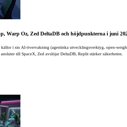
p, Warp Oz, Zed DeltaDB och höjdpunkterna i juni 20
la källor i sin AI-övervakning (agentiska utvecklingsverktyg, open-weigh
 ansluter till SpaceX, Zed avslöjar DeltaDB, Replit stärker säkerheten.