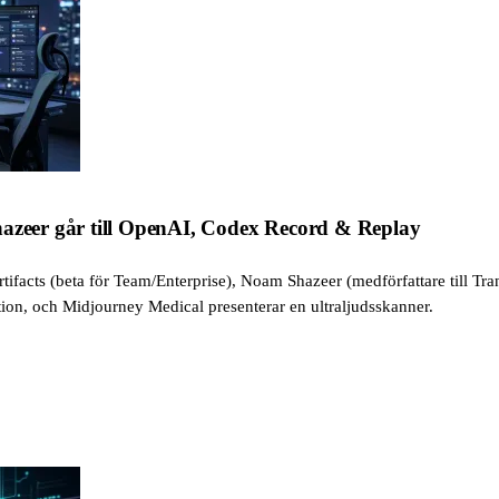
hazeer går till OpenAI, Codex Record & Replay
rtifacts (beta för Team/Enterprise), Noam Shazeer (medförfattare till T
ion, och Midjourney Medical presenterar en ultraljudsskanner.