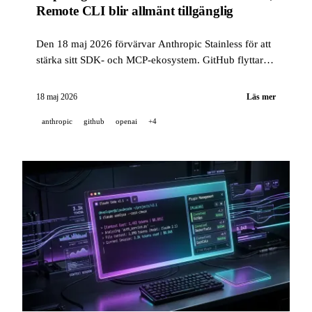
Remote CLI blir allmänt tillgänglig
Den 18 maj 2026 förvärvar Anthropic Stainless för att
stärka sitt SDK- och MCP-ekosystem. GitHub flyttar
Copilot Business/Enterprise till GPT-5.3-Codex i
garanterat LTS-läge i 12 månader, och fjärrstyrning av
18 maj 2026
Läs mer
CLI-sessioner blir allmänt tillgänglig på mobil,
anthropic
github
openai
+4
webben, VS Code och JetBrains.