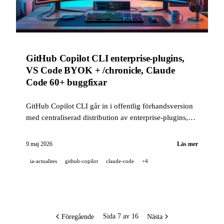
GitHub Copilot CLI enterprise-plugins,
VS Code BYOK + /chronicle, Claude
Code 60+ buggfixar
GitHub Copilot CLI går in i offentlig förhandsversion
med centraliserad distribution av enterprise-plugins,
VS Code får BYOK och utbredd semantisk sökning,
och Claude Code levererar 60+ tillförlitlighetsfixar den
9 maj 2026
Läs mer
här veckan.
ia-actualites
github-copilot
claude-code
+4
Föregående
Nästa
Sida 7 av 16