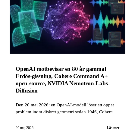
OpenAI motbevisar en 80 år gammal
Erdős-gissning, Cohere Command A+
open-source, NVIDIA Nemotron-Labs-
Diffusion
Den 20 maj 2026: en OpenAI-modell löser ett öppet
problem inom diskret geometri sedan 1946, Cohere
släpper Command A+ under Apache 2.0, NVIDIA
lanserar en token-diffusions-LLM, Gemini for Science
20 maj 2026
Läs mer
och Stable Audio 3.0.