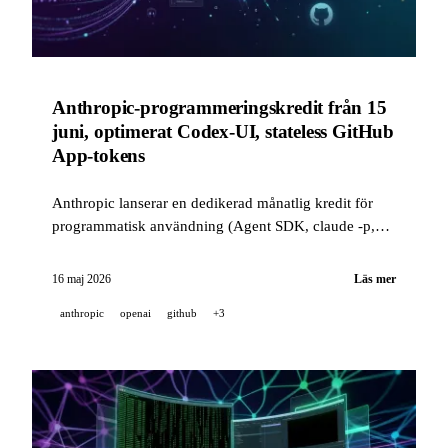
Anthropic-programmeringskredit från 15
juni, optimerat Codex-UI, stateless GitHub
App-tokens
Anthropic lanserar en dedikerad månatlig kredit för
programmatisk användning (Agent SDK, claude -p,
GitHub Actions) från och med den 15 juni. OpenAI
finjusterar Codex med anpassningsbara genvägar och
16 maj 2026
Läs mer
prestandavinster på upp till 50x. GitHub rullar ut
anthropic
openai
github
+3
stateless installationstokens.