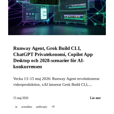
Runway Agent, Grok Build CLI,
ChatGPT Privatekonomi, Copilot App
Desktop och 2028-scenarier för AI-
konkurrensen
Vecka 13–15 maj 2026: Runway Agent revolutionerar
videoproduktion, xAI lanserar Grok Build CLI,
ChatGPT integrerar privatekonomi, GitHub levererar
Copilot App i teknisk preview, och Anthropic
15 maj 2026
Läs mer
publicerar sina AI-scenarier för 2028.
ia
actualites
anthropic
+9