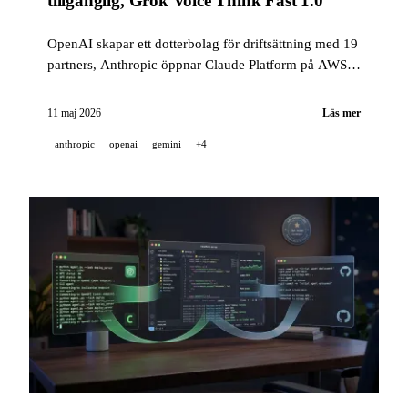
tillgänglig, Grok Voice Think Fast 1.0
OpenAI skapar ett dotterbolag för driftsättning med 19
partners, Anthropic öppnar Claude Platform på AWS
för alla AWS-kunder, xAI lanserar en röstdriven
realtidsagent för kundsupport — plus GitHub Copilot,
11 maj 2026
Läs mer
Gemini Personal Intelligence och NVIDIA OpenShell.
anthropic
openai
gemini
+4