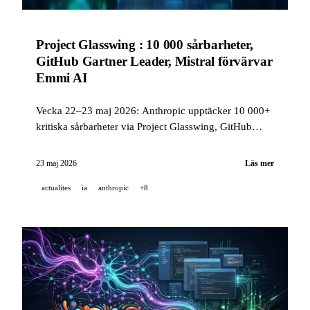
Project Glasswing : 10 000 sårbarheter,
GitHub Gartner Leader, Mistral förvärvar
Emmi AI
Vecka 22–23 maj 2026: Anthropic upptäcker 10 000+
kritiska sårbarheter via Project Glasswing, GitHub
Copilot behåller sin Gartner Leader-titel för tredje året,
Mistral förvärvar Emmi AI för industriell AI, och
23 maj 2026
Läs mer
Perplexity publicerar Bumblebee som öppen källkod.
actualites
ia
anthropic
+8