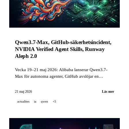
Qwen3.7-Max, GitHub-säkerhetsincident,
NVIDIA Verified Agent Skills, Runway
Aleph 2.0
Vecka 19–21 maj 2026: Alibaba lanserar Qwen3.7-
Max för autonoma agenter, GitHub avslöjar en
kompromettering via en skadlig VS Code-tillägg,
NVIDIA publicerar en öppen styrningsstandard för AI-
21 maj 2026
Läs mer
skills, och Runway presenterar Aleph 2.0 med Edit
actualites
ia
qwen
+5
Studio.