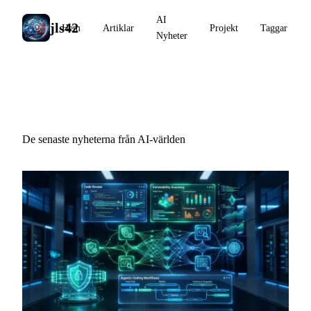
AI
jls42
Hem
Artiklar
Projekt
Taggar
Nyheter
AI Nyheter
De senaste nyheterna från AI-världen