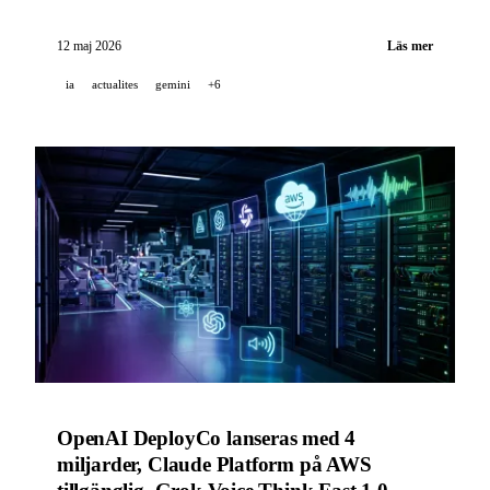
OpenAI lanserar Daybreak för att automatisera
cyberförsvaret, GitHub förbättrar Copilot code review
12 maj 2026
Läs mer
och Dependabot.
ia
actualites
gemini
+6
OpenAI DeployCo lanseras med 4
miljarder, Claude Platform på AWS