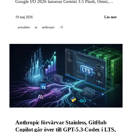
Google I/O 2026 lanserar Gemini 3.5 Flash, Omni,
Spark och Managed Agents, xAI lanserar Grok Skills,
Cohere förvärvar Reliant AI för biopharma.
19 maj 2026
Läs mer
actualites
ia
anthropic
+5
Anthropic förvärvar Stainless, GitHub
Copilot går över till GPT-5.3-Codex i LTS,