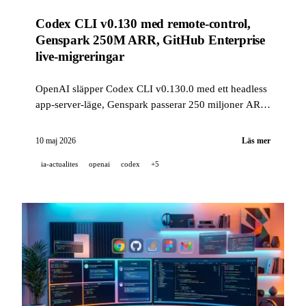
Codex CLI v0.130 med remote-control,
Genspark 250M ARR, GitHub Enterprise
live-migreringar
OpenAI släpper Codex CLI v0.130.0 med ett headless
app-server-läge, Genspark passerar 250 miljoner ARR
på 12 månader, och GitHub öppnar Enterprise-
migreringar utan avbrott i offentlig förhandsversion.
10 maj 2026
Läs mer
ia-actualites
openai
codex
+5