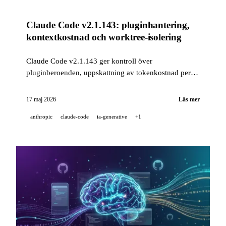
Claude Code v2.1.143: pluginhantering,
kontextkostnad och worktree-isolering
Claude Code v2.1.143 ger kontroll över
pluginberoenden, uppskattning av tokenkostnad per
tur och en ny inställning för isolering av
bakgrundssessioner. Samtidigt gör sig Kling AI synligt
17 maj 2026
Läs mer
på Marché du Film i Cannes 2026.
anthropic
claude-code
ia-generative
+1