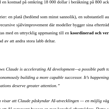
ill en kostnad på omkring 18 000 dollar i beräkning på 800 a
arier: en platå (bedömd som minst sannolik), en substantiell a
 recursive självimprovement där modeller bygger sina efterträ
utas med en uttrycklig uppmaning till en
koordinerad och ver
d av att andra stora labb deltar.
ws Claude is accelerating AI development—a possible path to 
onomously building a more capable successor. It’s happening
ations deserve greater attention.”
a visar att Claude påskyndar AI-utvecklingen — en möjlig väg
r att AI autonomt bygger en mer kapabel efterträdare. Detta 