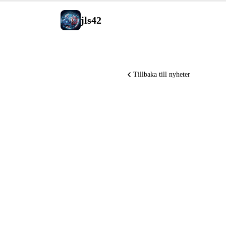
jls42
Tillbaka till nyheter
Anthropic
självimp
Nemotron
tar in 4