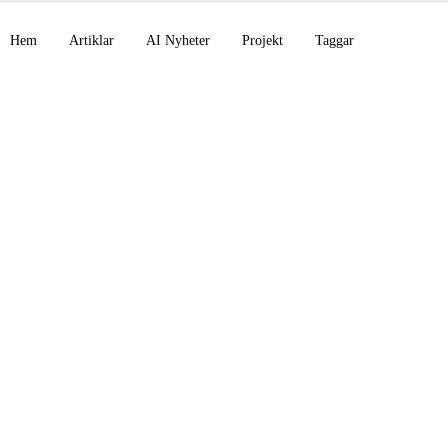
Hem
Artiklar
AI Nyheter
Projekt
Taggar
 avslöjar recursive
rovement hos AI, NV
 3 Ultra öppen källk
00M USD