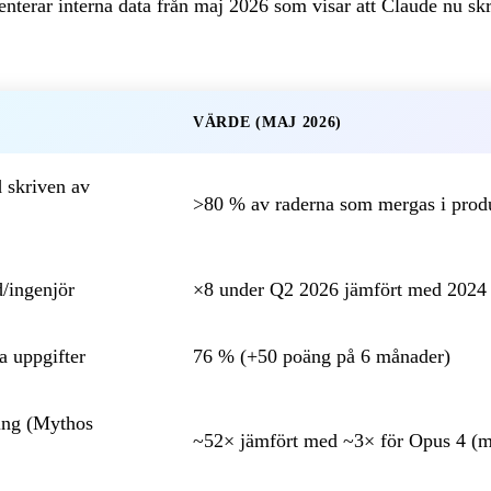
nterar interna data från maj 2026 som visar att Claude nu skr
VÄRDE (MAJ 2026)
 skriven av
>80 % av raderna som mergas i prod
d/ingenjör
×8 under Q2 2026 jämfört med 2024
 uppgifter
76 % (+50 poäng på 6 månader)
ing (Mythos
~52× jämfört med ~3× för Opus 4 (m