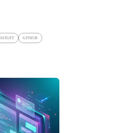
HATGPT
GITHUB