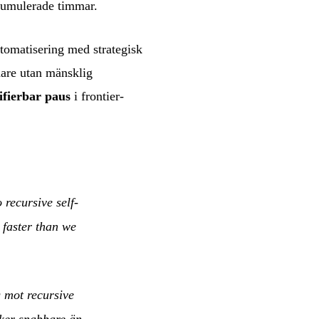
ckumulerade timmar.
utomatisering med strategisk
dare utan mänsklig
ifierbar paus
i frontier-
recursive self-
 faster than we
 mot recursive
sker snabbare än