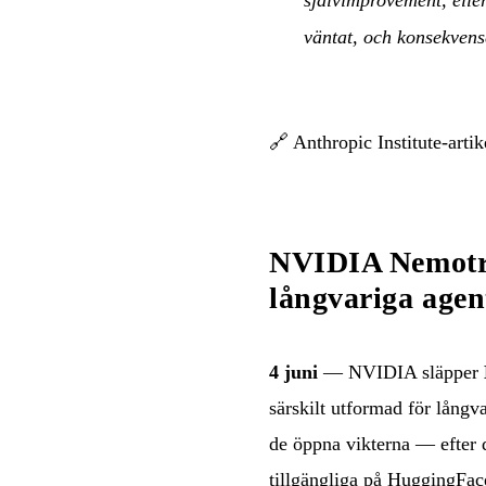
väntat, och konsekven
🔗
Anthropic Institute-artik
NVIDIA Nemotro
långvariga agen
4 juni
— NVIDIA släpper
särskilt utformad för långv
de öppna vikterna — efter d
tillgängliga på HuggingFac