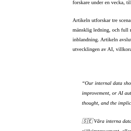
forskare under en vecka, t
Artikeln utforskar tre scen
mänsklig ledning, och full
inblandning. Artikeln avsl
utvecklingen av AI, villkora
“Our internal data sho
improvement, or AI aut
thought, and the implic
🇸🇪
Våra interna dat
självimprovement, elle