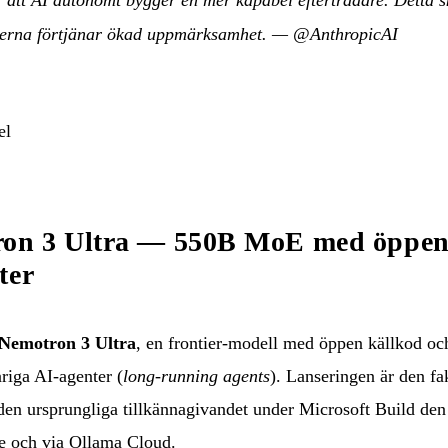
serna förtjänar ökad uppmärksamhet.
—
@AnthropicAI
el
n 3 Ultra — 550B MoE med öppen 
ter
Nemotron 3 Ultra
, en frontier-modell med öppen källkod oc
ariga AI-agenter (
long-running agents
). Lanseringen är den fa
en ursprungliga tillkännagivandet under Microsoft Build den 
e och via Ollama Cloud.