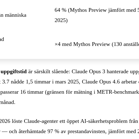
64 % (Mythos Preview jämfört med 5
 än människa
2025)
ad
×4 med Mythos Preview (130 anställ
uppgiftstid
är särskilt slående: Claude Opus 3 hanterade upp
 3.7 nådde 1,5 timmar i mars 2025, Claude Opus 4.6 arbetar 
passerar 16 timmar (gränsen för mätning i METR-benchmarke
 månad.
l 2026 löste Claude-agenter ett öppet AI-säkerhetsproblem från 
oner — och återhämtade 97 % av prestandavinsten, jämfört med