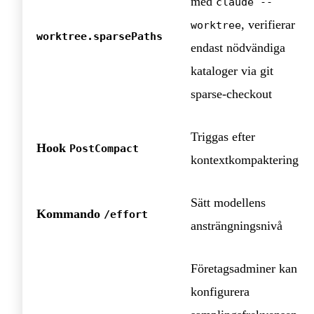
med
claude --
, verifierar
worktree
worktree.sparsePaths
endast nödvändiga
kataloger via git
sparse‑checkout
Triggas efter
Hook
PostCompact
kontextkompaktering
Sätt modellens
Kommando
/effort
ansträngningsnivå
Företagsadminer kan
konfigurera