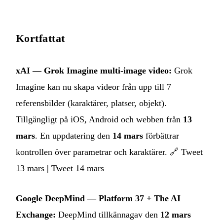
Kortfattat
xAI — Grok Imagine multi‑image video:
Grok
Imagine kan nu skapa videor från upp till 7
referensbilder (karaktärer, platser, objekt).
Tillgängligt på iOS, Android och webben från
13
mars
. En uppdatering den
14 mars
förbättrar
kontrollen över parametrar och karaktärer. 🔗
Tweet
13 mars
|
Tweet 14 mars
Google DeepMind — Platform 37 + The AI
Exchange:
DeepMind tillkännagav den
12 mars