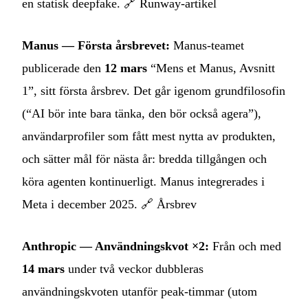
en statisk deepfake. 🔗
Runway‑artikel
Manus — Första årsbrevet:
Manus‑teamet
publicerade den
12 mars
“Mens et Manus, Avsnitt
1”, sitt första årsbrev. Det går igenom grundfilosofin
(“AI bör inte bara tänka, den bör också agera”),
användarprofiler som fått mest nytta av produkten,
och sätter mål för nästa år: bredda tillgången och
köra agenten kontinuerligt. Manus integrerades i
Meta i december 2025. 🔗
Årsbrev
Anthropic — Användningskvot ×2:
Från och med
14 mars
under två veckor dubbleras
användningskvoten utanför peak‑timmar (utom