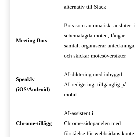
alternativ till Slack
Bots som automatiskt ansluter til
schemalagda möten, fångar
Meeting Bots
samtal, organiserar anteckningar
och skickar mötesöversikter
AI‑diktering med inbyggd
Speakly
AI‑redigering, tillgänglig på
(iOS/Android)
mobil
AI‑assistent i
Chrome‑tillägg
Chrome‑sidopanelen med
förståelse för webbsidans kontex