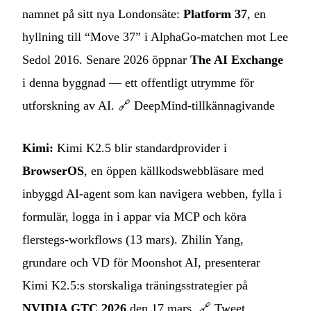
namnet på sitt nya Londonsäte:
Platform 37
, en
hyllning till “Move 37” i AlphaGo‑matchen mot Lee
Sedol 2016. Senare 2026 öppnar
The AI Exchange
i denna byggnad — ett offentligt utrymme för
utforskning av AI. 🔗
DeepMind‑tillkännagivande
Kimi:
Kimi K2.5 blir standardprovider i
BrowserOS
, en öppen källkodswebbläsare med
inbyggd AI‑agent som kan navigera webben, fylla i
formulär, logga in i appar via MCP och köra
flerstegs‑workflows (13 mars). Zhilin Yang,
grundare och VD för Moonshot AI, presenterar
Kimi K2.5:s storskaliga träningsstrategier på
NVIDIA GTC 2026
den 17 mars. 🔗
Tweet