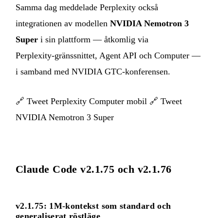
Samma dag meddelade Perplexity också
integrationen av modellen
NVIDIA Nemotron 3
Super
i sin plattform — åtkomlig via
Perplexity‑gränssnittet, Agent API och Computer —
i samband med NVIDIA GTC‑konferensen.
🔗
Tweet Perplexity Computer mobil
🔗
Tweet
NVIDIA Nemotron 3 Super
Claude Code v2.1.75 och v2.1.76
v2.1.75: 1M‑kontekst som standard och
generaliserat röstläge