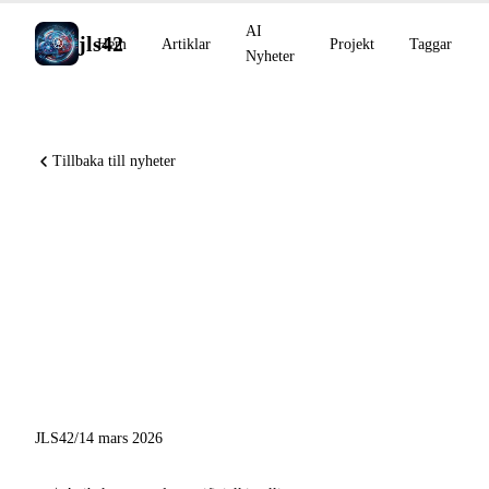
AI
jls42
Hem
Artiklar
Projekt
Taggar
Nyheter
Tillbaka till nyheter
1M-token-kontextfönster i
allmän tillgänglighet för
Claude, Genspark lanserar
sin första AI-anställda,
Perplexity Computer på mobil
JLS42
/
14 mars 2026