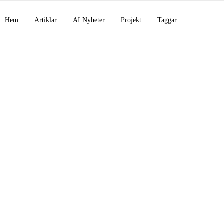
Hem
Artiklar
AI Nyheter
Projekt
Taggar
open-source MIT, Q
ite och NVIDIA Black
r MLPerf: den 16 jun