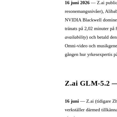
16 juni 2026
— Z.ai public
resonemangsnivåer), Alibab
NVIDIA Blackwell dominer
tränats på 2,02 minuter på 
availability
) och betald den
Omni-video och musikgenere
gången hur yrkesexpertis 
Z.ai GLM-5.2 — 
16 juni
— Z.ai (tidigare Zhi
verkställer därmed tillkänn