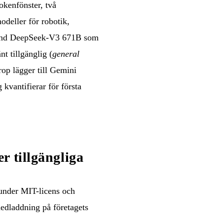
kenfönster, två
deller för robotik,
land DeepSeek-V3 671B som
t tillgänglig (
general
rop lägger till Gemini
vantifierar för första
r tillgängliga
nder MIT-licens och
nedladdning på företagets