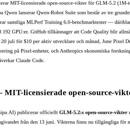
erar MIT-licensierade open-source-vikter för GLM-5.2 (1M-to
a Qwen lanserar Qwen-Robot Suite som består av tre grundmo
ar samtliga MLPerf Training 6.0-benchmarktester — därib
8 192 GPU:er. GitHub tillkännager att Code Quality blir allmän
 20 juli för $10 per aktiv utvecklare och månad, June Pixel D
ring på Pixel-enheter, och Anthropics ekonomiska forskning k
påverkar Claude Code.
MIT-licensierade open-source-vikte
pu AI) publicerar officiellt
GLM-5.2:s open-source-vikter
u
agivandet från den 13 juni. Vikterna finns nu tillgängliga för 