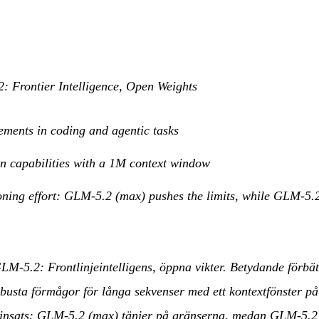
: Frontier Intelligence, Open Weights
ements in coding and agentic tasks
on capabilities with a 1M context window
oning effort: GLM-5.2 (max) pushes the limits, while GLM-5.2 
LM-5.2: Frontlinjeintelligens, öppna vikter. Betydande förbät
obusta förmågor för långa sekvenser med ett kontextfönster på
insats: GLM-5.2 (max) tänjer på gränserna, medan GLM-5.2 