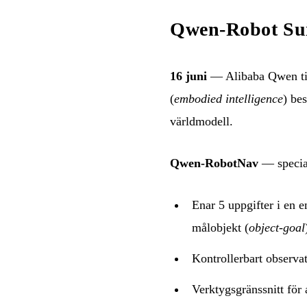
Qwen-Robot Suit
16 juni
— Alibaba Qwen ti
(
embodied intelligence
) be
världmodell.
Qwen-RobotNav
— special
Enar 5 uppgifter i en e
målobjekt (
object-goal
Kontrollerbart observa
Verktygsgränssnitt för