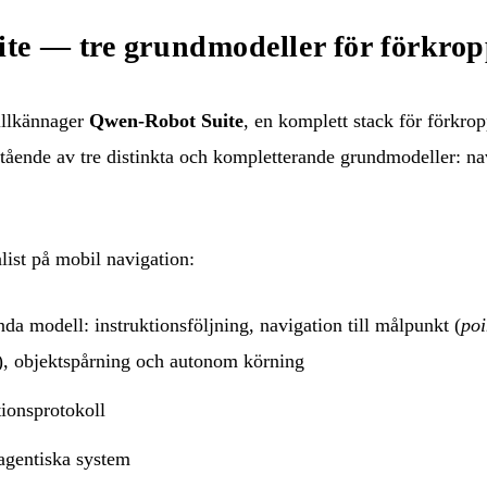
e — tre grundmodeller för förkrop
llkännager
Qwen-Robot Suite
, en komplett stack för förkrop
stående av tre distinkta och kompletterande grundmodeller: na
ist på mobil navigation:
nda modell: instruktionsföljning, navigation till målpunkt (
poi
), objektspårning och autonom körning
tionsprotokoll
 agentiska system