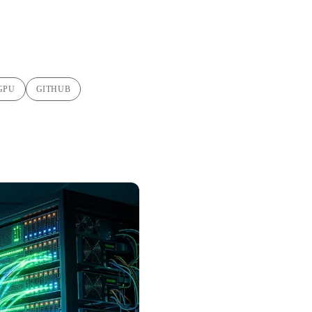
GPU
GITHUB