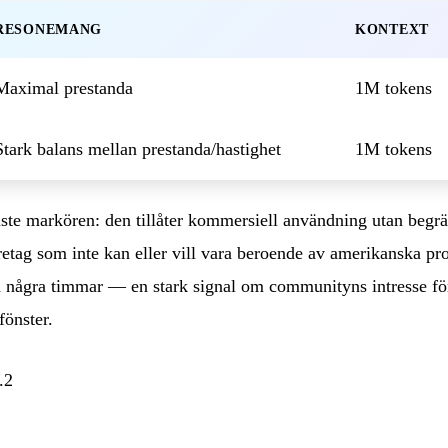
RESONEMANG
KONTEXT
Maximal prestanda
1M tokens
Stark balans mellan prestanda/hastighet
1M tokens
aste markören: den tillåter kommersiell användning utan begr
retag som inte kan eller vill vara beroende av amerikanska pr
 några timmar — en stark signal om communityns intresse för
fönster.
.2