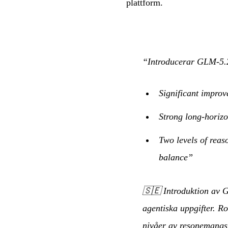
plattform.
“Introducerar GLM-5.2
Significant improv
Strong long-horiz
Two levels of reas
balance”
🇸🇪
Introduktion av G
agentiska uppgifter. R
nivåer av resonemangs