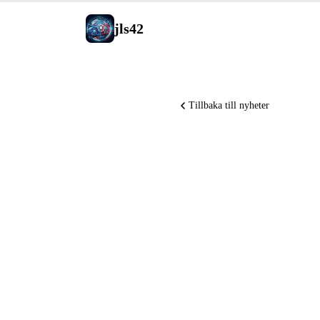
jls42
Tillbaka till nyheter
GLM-5.2 
Robot Su
dominera
inom AI