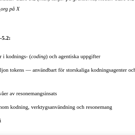
org på X
-5.2:
r i kodnings- (
coding
) och agentiska uppgifter
ljon tokens — användbart för storskaliga kodningsagenter oc
våer av resonemangsinsats
inom kodning, verktygsanvändning och resonemang
i