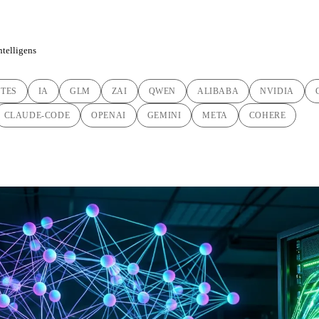
intelligens
TES
IA
GLM
ZAI
QWEN
ALIBABA
NVIDIA
CLAUDE-CODE
OPENAI
GEMINI
META
COHERE