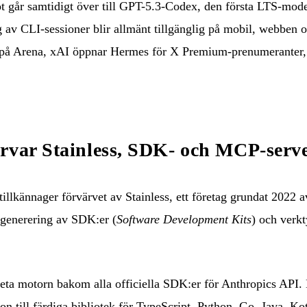
t går samtidigt över till GPT-5.3-Codex, den första LTS-mo
g av CLI-sessioner blir allmänt tillgänglig på mobil, webben o
på Arena, xAI öppnar Hermes för X Premium-prenumeranter,
ärvar Stainless, SDK- och MCP-serv
llkännager förvärvet av Stainless, ett företag grundat 2022 
 generering av SDK:er (
Software Development Kits
) och verk
kreta motorn bakom alla officiella SDK:er för Anthropics API
ion till färdiga bibliotek för TypeScript, Python, Go, Java, K