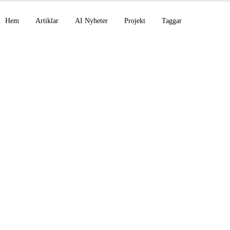
Hem
Artiklar
AI Nyheter
Projekt
Taggar
 förvärvar Stainless
år över till GPT-5.3-
ote CLI blir allmänt
g