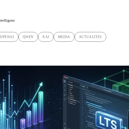
intelligens
OPENAI
QWEN
XAI
MEDIA
ACTUALITES