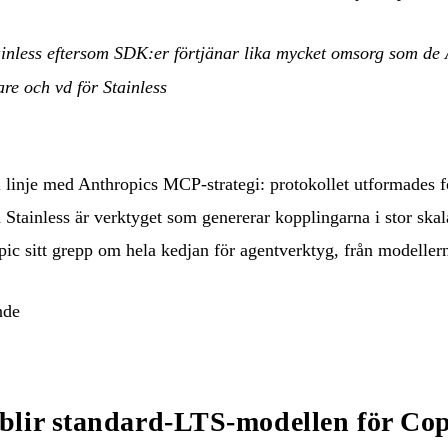
inless eftersom SDK:er förtjänar lika mycket omsorg som de A
re och vd för Stainless
 i linje med Anthropics MCP-strategi: protokollet utformades f
 Stainless är verktyget som genererar kopplingarna i stor ska
ic sitt grepp om hela kedjan för agentverktyg, från modeller
nde
lir standard-LTS-modellen för Cop