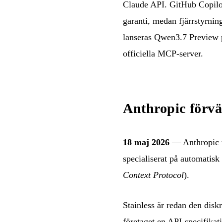
Claude API. GitHub Copilo
garanti, medan fjärrstyrnin
lanseras Qwen3.7 Preview 
officiella MCP-server.
Anthropic förv
18 maj 2026
— Anthropic ti
specialiserat på automatisk
Context Protocol
).
Stainless är redan den dis
företaget en API-specifikat