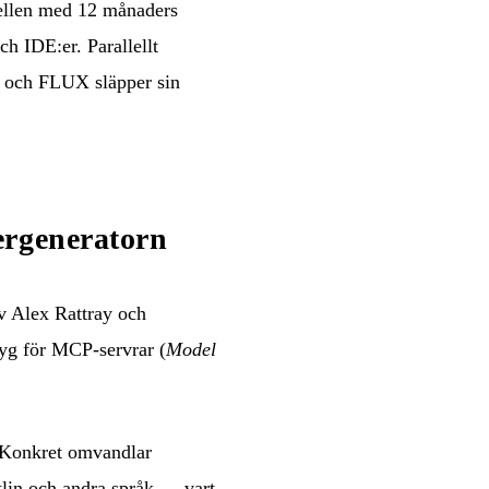
dellen med 12 månaders
ch IDE:er. Parallellt
 och FLUX släpper sin
ergeneratorn
av Alex Rattray och
tyg för MCP-servrar (
Model
. Konkret omvandlar
otlin och andra språk — vart