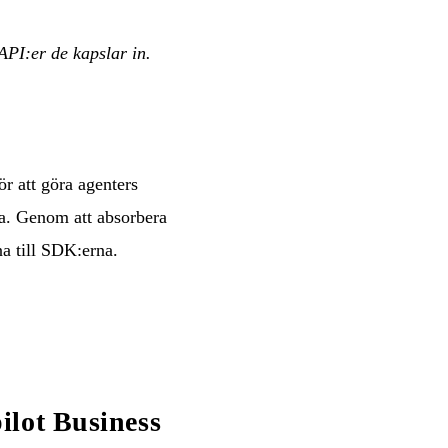
PI:er de kapslar in.
ör att göra agenters
la. Genom att absorbera
na till SDK:erna.
ilot Business