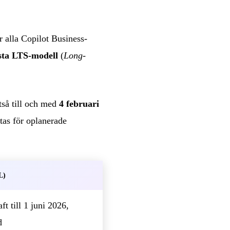
alla Copilot Business-
sta LTS-modell
(
Long-
tså till och med
4 februari
tas för oplanerade
L)
ft till 1 juni 2026,
d