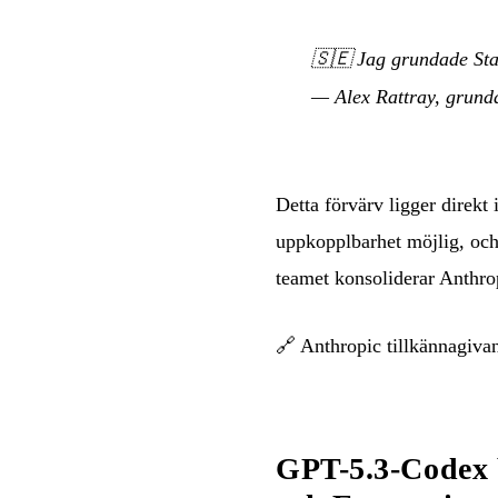
🇸🇪
Jag grundade Sta
— Alex Rattray, grunda
Detta förvärv ligger direkt
uppkopplbarhet möjlig, och
teamet konsoliderar Anthrop
🔗
Anthropic tillkännagiva
GPT-5.3-Codex b