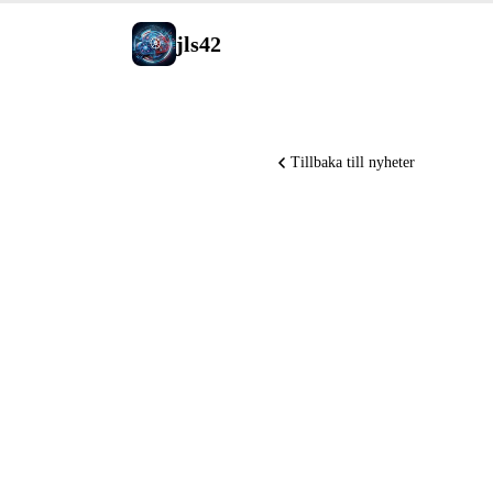
jls42
Tillbaka till nyheter
Anthropic
Copilot g
LTS, Rem
tillgängli