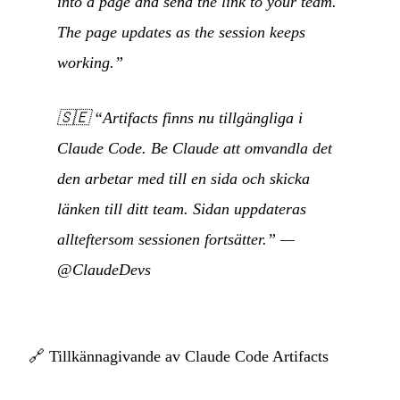
into a page and send the link to your team.
The page updates as the session keeps
working.”
🇸🇪
“Artifacts finns nu tillgängliga i
Claude Code. Be Claude att omvandla det
den arbetar med till en sida och skicka
länken till ditt team. Sidan uppdateras
allteftersom sessionen fortsätter.”
—
@ClaudeDevs
🔗
Tillkännagivande av Claude Code Artifacts