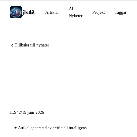
AI
jls42
Hem
Artiklar
Projekt
Taggar
Nyheter
Tillbaka till nyheter
Claude Code Artifacts i beta,
Noam Shazeer går till
OpenAI, Codex Record &
Replay
JLS42
/
19 juni 2026
Artikel genererad av artificiell intelligens