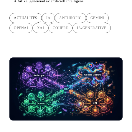
Artikel genererad av artificiell intelligens
ACTUALITES
IA
ANTHROPIC
GEMINI
OPENAI
XAI
COHERE
IA-GENERATIVE