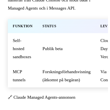
Managed Agents och i Messages API.
FUNKTION
STATUS
LEV
Self-
Cloud
hosted
Publik beta
Dayt
sandboxes
Verce
MCP
Forskningsförhandsvisning
Via 
tunnels
(åtkomst på begäran)
Cons
🔗
Claude Managed Agents-annonsen