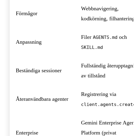
Webb­navigering,
Förmågor
kodkörning, filhantering
Filer
och
AGENTS.md
Anpassning
SKILL.md
Fullständig återupptagni
Beständiga sessioner
av tillstånd
Registrering via
Återanvändbara agenter
client.agents.create
Gemini Enterprise Agent
Enterprise
Platform (privat