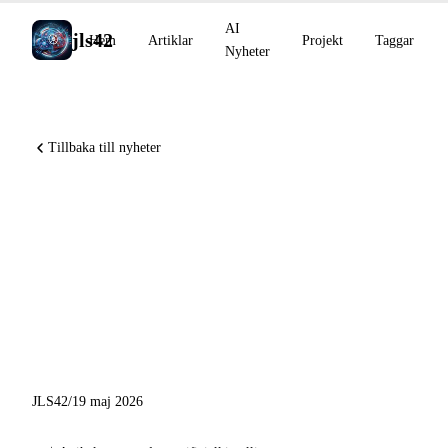
AI
jls42
Hem
Artiklar
Projekt
Taggar
Nyheter
Tillbaka till nyheter
Karpathy ansluter till
Anthropic, Google I/O 2026
lanserar Gemini 3.5:s
agentiska era, Cohere
förvärvar Reliant AI
JLS42
/
19 maj 2026