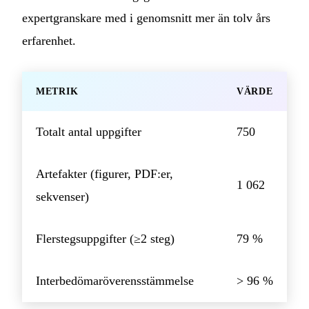
expertgranskare med i genomsnitt mer än tolv års
erfarenhet.
METRIK
VÄRDE
Totalt antal uppgifter
750
Artefakter (figurer, PDF:er,
1 062
sekvenser)
Flerstegsuppgifter (≥2 steg)
79 %
Interbedömaröverensstämmelse
> 96 %