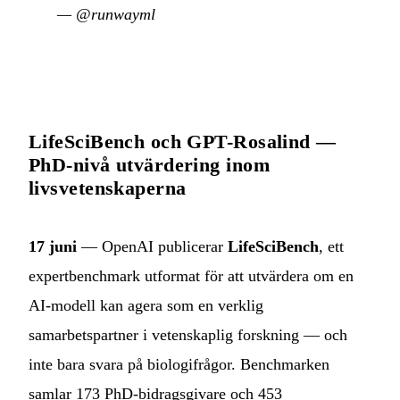
—
@runwayml
LifeSciBench och GPT-Rosalind —
PhD-nivå utvärdering inom
livsvetenskaperna
17 juni
— OpenAI publicerar
LifeSciBench
, ett
expertbenchmark utformat för att utvärdera om en
AI-modell kan agera som en verklig
samarbetspartner i vetenskaplig forskning — och
inte bara svara på biologifrågor. Benchmarken
samlar 173 PhD-bidragsgivare och 453