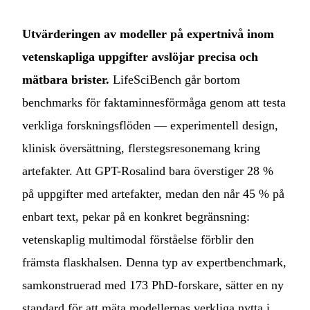
Utvärderingen av modeller på expertnivå inom
vetenskapliga uppgifter avslöjar precisa och
mätbara brister.
LifeSciBench går bortom
benchmarks för faktaminnesförmåga genom att testa
verkliga forskningsflöden — experimentell design,
klinisk översättning, flerstegsresonemang kring
artefakter. Att GPT-Rosalind bara överstiger 28 %
på uppgifter med artefakter, medan den når 45 % på
enbart text, pekar på en konkret begränsning:
vetenskaplig multimodal förståelse förblir den
främsta flaskhalsen. Denna typ av expertbenchmark,
samkonstruerad med 173 PhD-forskare, sätter en ny
standard för att mäta modellernas verkliga nytta i