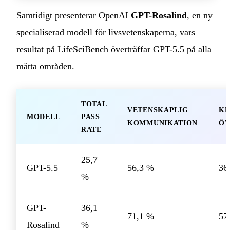
Samtidigt presenterar OpenAI
GPT-Rosalind
, en ny
specialiserad modell för livsvetenskaperna, vars
resultat på LifeSciBench överträffar GPT-5.5 på alla
mätta områden.
TOTAL
VETENSKAPLIG
KL
MODELL
PASS
KOMMUNIKATION
ÖV
RATE
25,7
GPT-5.5
56,3 %
36
%
GPT-
36,1
71,1 %
57
Rosalind
%