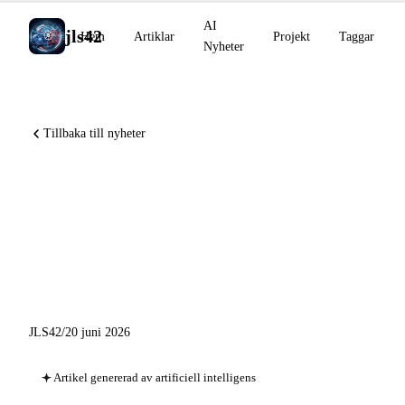
AI
jls42
Hem
Artiklar
Projekt
Taggar
Nyheter
Tillbaka till nyheter
Runway API Recipes,
LifeSciBench och GPT-
Rosalind, Copilot Max-
krediter i helgen
JLS42
/
20 juni 2026
Artikel genererad av artificiell intelligens