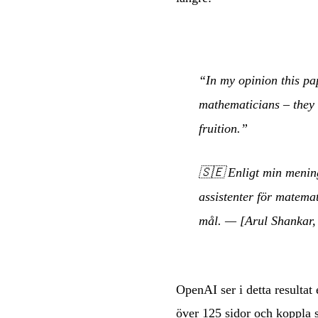
“In my opinion this pa
mathematicians – they 
fruition.”
🇸🇪
Enligt min menin
assistenter för matema
mål.
— [Arul Shankar, t
OpenAI ser i detta resulta
över 125 sidor och koppla 