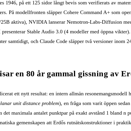
 1946, på ett 125 sidor långt bevis som verifierats av matem
ers. På modellfronten släpper Cohere Command A+ som open
25B aktiva), NVIDIA lanserar Nemotron-Labs-Diffusion med 
I presenterar Stable Audio 3.0 (4 modeller med öppna vikter)
nter samtidigt, och Claude Code släpper två versioner inom 2
sar en 80 år gammal gissning av E
erat ett nytt resultat: en intern allmän resonemangsmodell ha
lanar unit distance problem
), en fråga som varit öppen sedan
 det maximala antalet punktpar på exakt avstånd 1 bland n pu
matiska gemenskapen att Erdős rutnätskonstruktioner i praktik