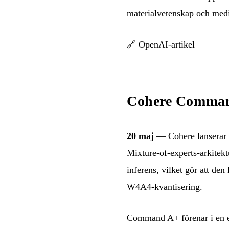
materialvetenskap och medi
🔗
OpenAI-artikel
Cohere Comman
20 maj
— Cohere lanserar
Mixture-of-experts-arkitekt
inferens, vilket gör att 
W4A4-kvantisering.
Command A+ förenar i en 