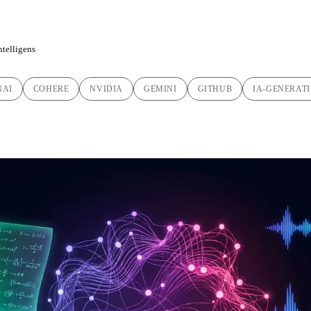
intelligens
NAI
COHERE
NVIDIA
GEMINI
GITHUB
IA-GENERAT