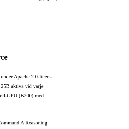
ce
e under Apache 2.0-licens.
 25B aktiva vid varje
kwell-GPU (B200) med
n Command A Reasoning,