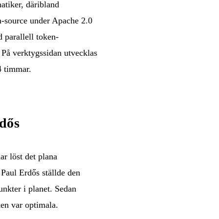
atiker, däribland
-source under Apache 2.0
parallell token-
. På verktygssidan utvecklas
4 timmar.
rdős
r löst det plana
 Paul Erdős ställde den
nkter i planet. Sedan
en var optimala.