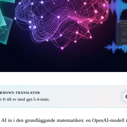
RKDOWN-TRANSLATOR
n fr till sv med gpt-5.4-mini.
g AI in i den grundläggande matematiken: en OpenAI-modell m