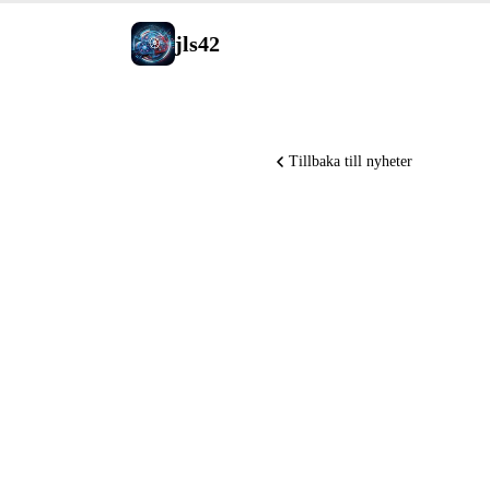
jls42
Tillbaka till nyheter
OpenAI m
Erdős-gi
open-sou
Diffusion