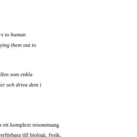
ers to human
ying them out to
ollen som enkla
er och driva dem i
la ett komplext resonemang
örbara till biologi, fysik,