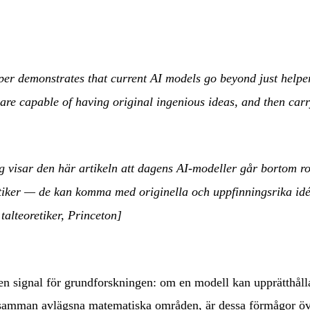
per demonstrates that current AI models go beyond just help
are capable of having original ingenious ideas, and then carr
g visar den här artikeln att dagens AI-modeller går bortom r
tiker — de kan komma med originella och uppfinningsrika idé
alteoretiker, Princeton]
t en signal för grundforskningen: om en modell kan upprätthål
samman avlägsna matematiska områden, är dessa förmågor överf