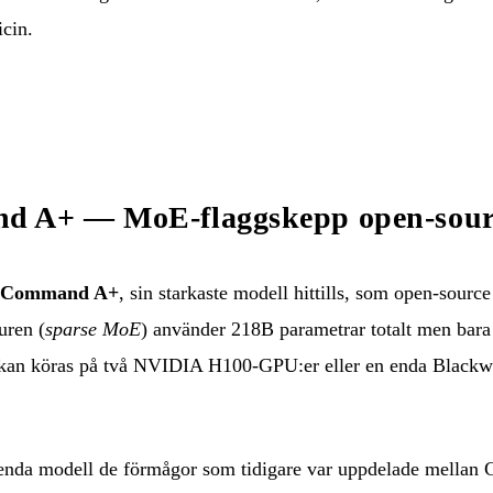
cin.
d A+ — MoE-flaggskepp open-sour
Command A+
, sin starkaste modell hittills, som open-sourc
uren (
sparse MoE
) använder 218B parametrar totalt men bara
den kan köras på två NVIDIA H100-GPU:er eller en enda Blac
enda modell de förmågor som tidigare var uppdelade mella