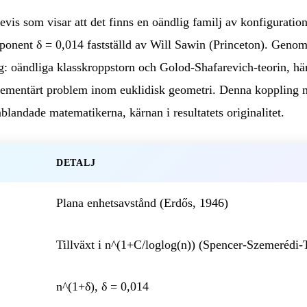
vis som visar att det finns en oändlig familj av konfiguratio
ponent δ = 0,014 fastställd av Will Sawin (Princeton). Genomb
g: oändliga klasskroppstorn och Golod-Shafarevich-teorin, hä
 elementärt problem inom euklidisk geometri. Denna koppling 
inblandade matematikerna, kärnan i resultatets originalitet.
DETALJ
Plana enhetsavstånd (Erdős, 1946)
Tillväxt i n^(1+C/loglog(n)) (Spencer-Szemerédi-T
n^(1+δ), δ = 0,014