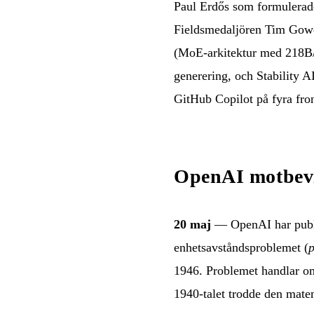
Paul Erdős som formulerades
Fieldsmedaljören Tim Gow
(MoE-arkitektur med 218B/
generering, och Stability A
GitHub Copilot på fyra fro
OpenAI motbevi
20 maj
— OpenAI har public
enhetsavståndsproblemet (
p
1946. Problemet handlar om
1940-talet trodde den mate