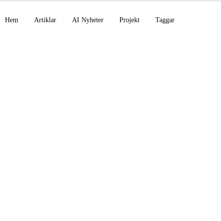
Hem
Artiklar
AI Nyheter
Projekt
Taggar
otbevisar en 80 år 
ssning, Cohere Com
rce, NVIDIA Nemotro